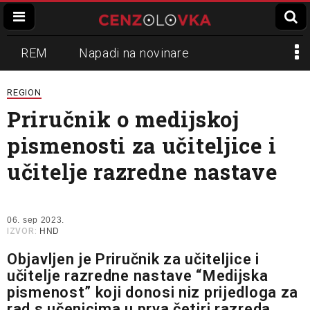
REM
Napadi na novinare
Zvučni top
Crna Gora
N1
REGION
Priručnik o medijskoj
Propaganda
Lokalni mediji
pismenosti za učiteljice i
Informer
Slavko Ćuruvija
učitelje razredne nastave
06. sep 2023.
IZVOR:
HND
Objavljen je Priručnik za učiteljice i
učitelje razredne nastave “Medijska
pismenost” koji donosi niz prijedloga za
rad s učenicima u prva četiri razreda