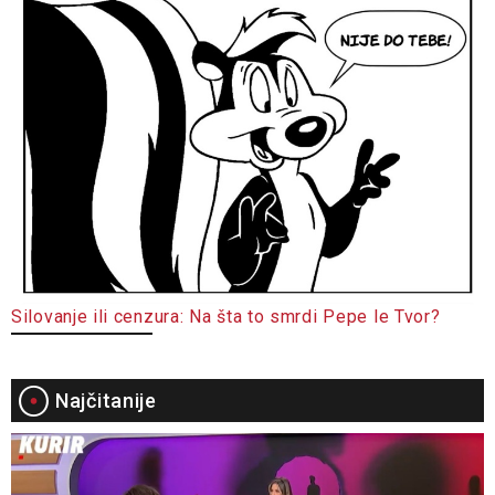
Silovanje ili cenzura: Na šta to smrdi Pepe le Tvor?
Najčitanije