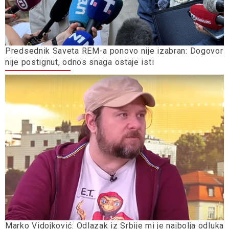
Predsednik Saveta REM-a ponovo nije izabran: Dogovor
nije postignut, odnos snaga ostaje isti
Marko Vidojković: Odlazak iz Srbije mi je najbolja odluka