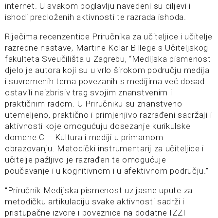
internet. U svakom poglavlju navedeni su ciljevi i
ishodi predloženih aktivnosti te razrada ishoda.
Riječima recenzentice Priručnika za učiteljice i učitelje
razredne nastave, Martine Kolar Billege s Učiteljskog
fakulteta Sveučilišta u Zagrebu, “Medijska pismenost
djelo je autora koji su u vrlo širokom području medija
i suvremenih tema povezanih s medijima već dosad
ostavili neizbrisiv trag svojim znanstvenim i
praktičnim radom. U Priručniku su znanstveno
utemeljeno, praktično i primjenjivo razrađeni sadržaji i
aktivnosti koje omogućuju dosezanje kurikulske
domene C – Kultura i mediji u primarnom
obrazovanju. Metodički instrumentarij za učiteljice i
učitelje pažljivo je razrađen te omogućuje
poučavanje i u kognitivnom i u afektivnom području.”
“Priručnik Medijska pismenost uz jasne upute za
metodičku artikulaciju svake aktivnosti sadrži i
pristupačne izvore i poveznice na dodatne IZZI