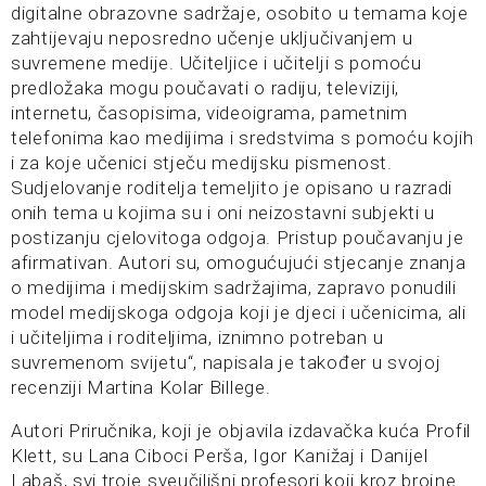
digitalne obrazovne sadržaje, osobito u temama koje
zahtijevaju neposredno učenje uključivanjem u
suvremene medije. Učiteljice i učitelji s pomoću
predložaka mogu poučavati o radiju, televiziji,
internetu, časopisima, videoigrama, pametnim
telefonima kao medijima i sredstvima s pomoću kojih
i za koje učenici stječu medijsku pismenost.
Sudjelovanje roditelja temeljito je opisano u razradi
onih tema u kojima su i oni neizostavni subjekti u
postizanju cjelovitoga odgoja. Pristup poučavanju je
afirmativan. Autori su, omogućujući stjecanje znanja
o medijima i medijskim sadržajima, zapravo ponudili
model medijskoga odgoja koji je djeci i učenicima, ali
i učiteljima i roditeljima, iznimno potreban u
suvremenom svijetu“, napisala je također u svojoj
recenziji Martina Kolar Billege.
Autori Priručnika, koji je objavila izdavačka kuća Profil
Klett, su Lana Ciboci Perša, Igor Kanižaj i Danijel
Labaš, svi troje sveučilišni profesori koji kroz brojne