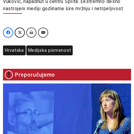
Vuković, napadnut u centru Splita: Ekstremno desno
nastrojeni mediji godinama šire mržnju i netrpeljivost
Hrvatska
Medijska pismenost
Preporučujemo