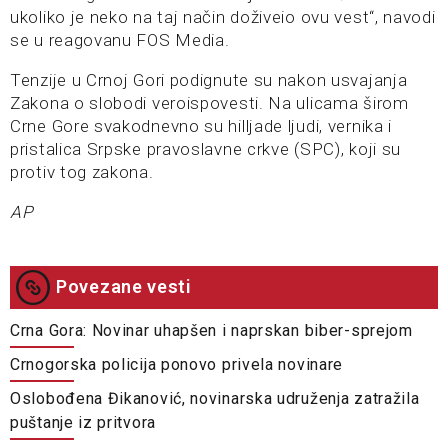
ukoliko je neko na taj način doživeio ovu vest“, navodi
se u reagovanu FOS Media.
Tenzije u Crnoj Gori podignute su nakon usvajanja
Zakona o slobodi veroispovesti. Na ulicama širom
Crne Gore svakodnevno su hilljade ljudi, vernika i
pristalica Srpske pravoslavne crkve (SPC), koji su
protiv tog zakona.
AP
Povezane vesti
Crna Gora: Novinar uhapšen i naprskan biber-sprejom
Crnogorska policija ponovo privela novinare
Oslobođena Đikanović, novinarska udruženja zatražila
puštanje iz pritvora