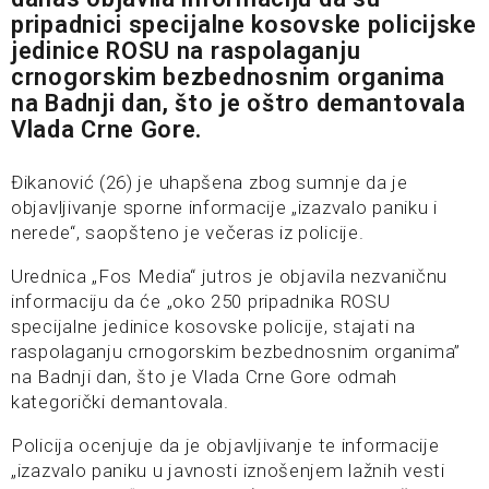
pripadnici specijalne kosovske policijske
jedinice ROSU na raspolaganju
crnogorskim bezbednosnim organima
na Badnji dan, što je oštro demantovala
Vlada Crne Gore.
Đikanović (26) je uhapšena zbog sumnje da je
objavljivanje sporne informacije „izazvalo paniku i
nerede“, saopšteno je večeras iz policije.
Urednica „Fos Media“ jutros je objavila nezvaničnu
informaciju da će „oko 250 pripadnika ROSU
specijalne jedinice kosovske policije, stajati na
raspolaganju crnogorskim bezbednosnim organima”
na Badnji dan, što je Vlada Crne Gore odmah
kategorički demantovala.
Policija ocenjuje da je objavljivanje te informacije
„izazvalo paniku u javnosti iznošenjem lažnih vesti