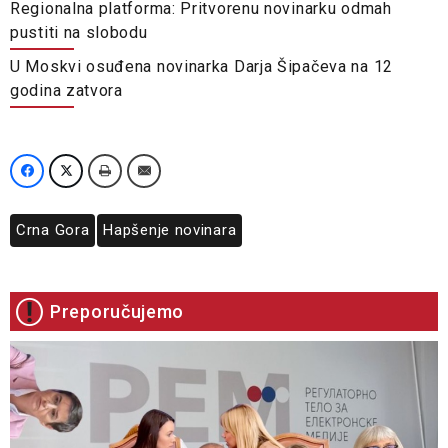
Regionalna platforma: Pritvorenu novinarku odmah
pustiti na slobodu
U Moskvi osuđena novinarka Darja Šipačeva na 12
godina zatvora
Crna Gora
Hapšenje novinara
Preporučujemo