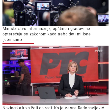
Ministarstvo informisanja, opštine i gradovi ne
opterećuju se zakonom kada treba dati milione
ljubimcima
Novinarka koja želi da radi: Ko je Vesna Radosavljević