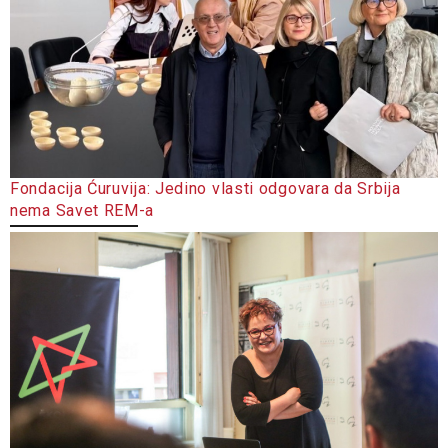
Fondacija Ćuruvija: Jedino vlasti odgovara da Srbija
nema Savet REM-a