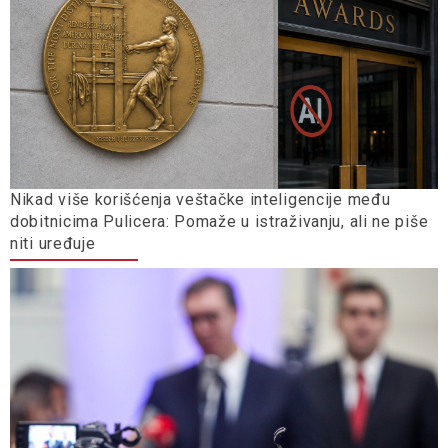
Nikad više korišćenja veštačke inteligencije među
dobitnicima Pulicera: Pomaže u istraživanju, ali ne piše
niti uređuje