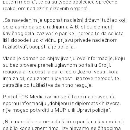
putem medija“, te da su „veće posledice sprečene
reakcijom nadležnih državnih organa“.
„Sa navedenim je upoznat nadležni državni tužilac koji
se izjasnio da se u radnjama A.Đ. stiču elementi
krivičnog dela izazivanje panike i nereda te da se ista
liši slobode i uz krivičnu prijavu privede nadležnom
tužilaštvu“, saopštila je policija.
Vlada je odmah po objavljivanju ove informacije, koju
su bez provere preneli uglavnom portali u Srbiji,
reagovala i saopštila da je reč o „lažnoj vesti…koja
ima za cilj da uznemiri javnost i izazove nerede“, te
zatražila od tužilaštva da hitno reaguje.
Portal FOS Media izvinio se čitaocima i naveo da
spornu informaciju „dobijenu iz diplomatskih izvora,
nije mogao potvrditi u MUP-u ili Upravi policije“.
„Nije nam bila namera da širimo paniku u javnosti niti
da bilo koga uznemirimo. Izvinjavamo se čitaocima