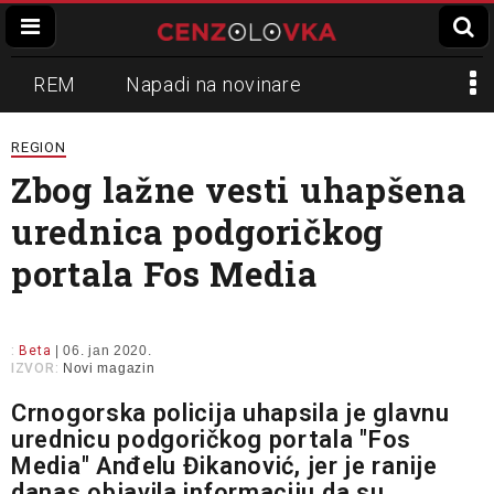
REM
Napadi na novinare
Zvučni top
Crna Gora
N1
REGION
Zbog lažne vesti uhapšena
Propaganda
Lokalni mediji
urednica podgoričkog
Informer
Slavko Ćuruvija
portala Fos Media
:
Beta
| 06. jan 2020.
IZVOR:
Novi magazin
Crnogorska policija uhapsila je glavnu
urednicu podgoričkog portala "Fos
Media" Anđelu Đikanović, jer je ranije
danas objavila informaciju da su