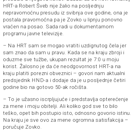
HRT-a
Robert
Šveb
nije žalio na posljednju
nepravomoćnu presudu iz svibnja ove godine, ona je
postala pravomoćna pa je Zovko u lipnju ponovno
vraćen na posao. Sada radi u dokumentarnom
programu javne televizije.
– Na HRT sam se mogao vratiti uzdignutog čela jer
sam znao da sam u pravu. Kada se na kraju zbroji i
oduzme sve tužbe, ukupan rezultat je 7:0 u moju
korist. Žalosno je da će neodgovornost HRT-a na
kraju platiti porezni obveznici – govori nam aktualni
predsjednik HND-a i dodaje da je u posljednje četiri
godine bio na gotovo 50-ak ročišta.
– To je užasno iscrpljujuće i predstavlja opterećenje
za mene i moju obitelji. Ali koliko god sve to bilo
teško, opet bih postupio isto, odnosno govorio istinu.
Na kraju je sve ovo za mene ogromna satisfakcija –
poručuje Zovko.