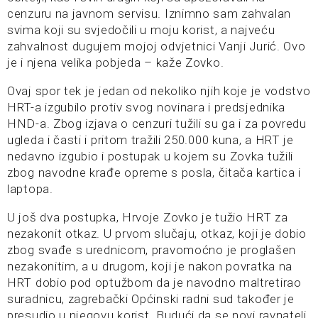
cenzuru na javnom servisu. Iznimno sam zahvalan
svima koji su svjedočili u moju korist, a najveću
zahvalnost dugujem mojoj odvjetnici
Vanji Jurić
. Ovo
je i njena velika pobjeda – kaže Zovko.
Ovaj spor tek je jedan od nekoliko njih koje je vodstvo
HRT-a izgubilo protiv svog novinara i predsjednika
HND-a. Zbog izjava o cenzuri tužili su ga i za povredu
ugleda i časti i pritom tražili 250.000 kuna, a HRT je
nedavno izgubio i postupak u kojem su Zovka tužili
zbog navodne krađe opreme s posla, čitača kartica i
laptopa.
U još dva postupka, Hrvoje Zovko je tužio HRT za
nezakonit otkaz. U prvom slučaju, otkaz, koji je dobio
zbog svađe s urednicom, pravomoćno je proglašen
nezakonitim, a u drugom, koji je nakon povratka na
HRT dobio pod optužbom da je navodno maltretirao
suradnicu, zagrebački Općinski radni sud također je
presudio u njegovu korist. Budući da se novi ravnatelj