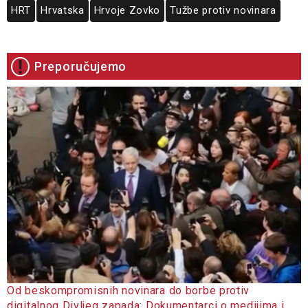
HRT
Hrvatska
Hrvoje Zovko
Tužbe protiv novinara
Preporučujemo
Od beskompromisnih novinara do borbe protiv
digitalnog Divljeg zapada: Dokumentarci o medijima i