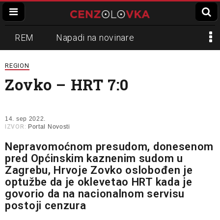
REM
Napadi na novinare
Zvučni top
Crna Gora
N1
REGION
Zovko – HRT 7:0
Propaganda
Lokalni mediji
Informer
Slavko Ćuruvija
14. sep 2022.
IZVOR:
Portal Novosti
Nepravomoćnom presudom, donesenom
pred Općinskim kaznenim sudom u
Zagrebu, Hrvoje Zovko oslobođen je
optužbe da je oklevetao HRT kada je
govorio da na nacionalnom servisu
postoji cenzura