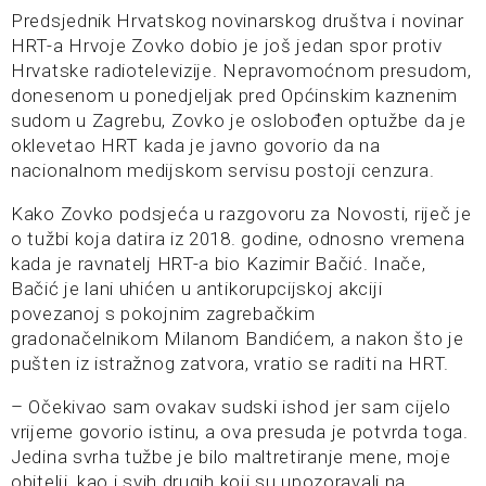
Predsjednik Hrvatskog novinarskog društva i novinar
HRT-a
Hrvoje Zovko
dobio je još jedan spor protiv
Hrvatske radiotelevizije. Nepravomoćnom presudom,
donesenom u ponedjeljak pred Općinskim kaznenim
sudom u Zagrebu, Zovko je oslobođen optužbe da je
oklevetao HRT kada je javno govorio da na
nacionalnom medijskom servisu postoji cenzura.
Kako Zovko podsjeća u razgovoru za Novosti, riječ je
o tužbi koja datira iz 2018. godine, odnosno vremena
kada je ravnatelj HRT-a bio
Kazimir Bačić
. Inače,
Bačić je lani uhićen u antikorupcijskoj akciji
povezanoj s pokojnim zagrebačkim
gradonačelnikom
Milanom Bandićem
, a nakon što je
pušten iz istražnog zatvora, vratio se raditi na HRT.
– Očekivao sam ovakav sudski ishod jer sam cijelo
vrijeme govorio istinu, a ova presuda je potvrda toga.
Jedina svrha tužbe je bilo maltretiranje mene, moje
obitelji, kao i svih drugih koji su upozoravali na