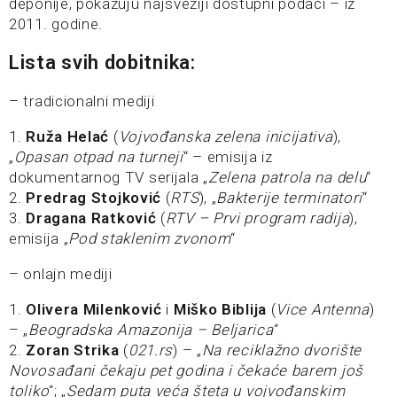
deponije, pokazuju najsvežiji dostupni podaci – iz
2011. godine.
Lista svih dobitnika:
– tradicionalni mediji
1.
Ruža Helać
(
Vojvođanska zelena inicijativa
),
„
Opasan otpad na turneji
“ – emisija iz
dokumentarnog TV serijala „
Zelena patrola na delu
“
2.
Predrag Stojković
(
RTS
), „
Bakterije terminatori
“
3.
Dragana Ratković
(
RTV – Prvi program radija
),
emisija „
Pod staklenim zvonom
“
– onlajn mediji
1.
Olivera Milenković
i
Miško Biblija
(
Vice Antenna
)
– „
Beogradska Amazonija – Beljarica
“
2.
Zoran Strika
(
021.rs
) – „
Na reciklažno dvorište
Novosađani čekaju pet godina i čekaće barem još
toliko
“; „
Sedam puta veća šteta u vojvođanskim