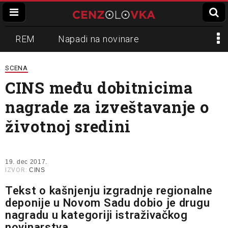
REM
Napadi na novinare
Zvučni top
Crna Gora
N1
SCENA
CINS među dobitnicima
Propaganda
Lokalni mediji
nagrade za izveštavanje o
Informer
Slavko Ćuruvija
životnoj sredini
19. dec 2017.
IZVOR:
CINS
Tekst o kašnjenju izgradnje regionalne
deponije u Novom Sadu dobio je drugu
nagradu u kategoriji istraživačkog
novinarstva