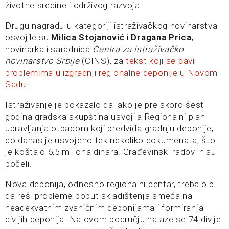
životne sredine i održivog razvoja.
Drugu nagradu u kategoriji istraživačkog novinarstva
osvojile su
Milica Stojanović
i
Dragana Prica
,
novinarka i saradnica
Centra za istraživačko
novinarstvo Srbije
(CINS), za
tekst koji se bavi
problemima u izgradnji regionalne deponije u Novom
Sadu
.
Istraživanje je pokazalo da iako je pre skoro šest
godina gradska skupština usvojila Regionalni plan
upravljanja otpadom koji predviđa gradnju deponije,
do danas je usvojeno tek nekoliko dokumenata, što
je koštalo 6,5 miliona dinara. Građevinski radovi nisu
počeli.
Nova deponija, odnosno regionalni centar, trebalo bi
da reši probleme poput skladištenja smeća na
neadekvatnim zvaničnim deponijama i formiranja
divljih deponija. Na ovom području nalaze se 74 divlje