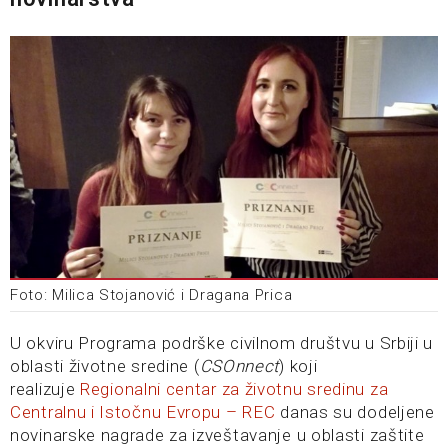
Foto: Milica Stojanović i Dragana Prica
U okviru Programa podrške civilnom društvu u Srbiji u
oblasti životne sredine (
CSOnnect
) koji
realizuje
Regionalni centar za životnu sredinu za
Centralnu i Istočnu Evropu – REC
danas su dodeljene
novinarske nagrade za izveštavanje u oblasti zaštite