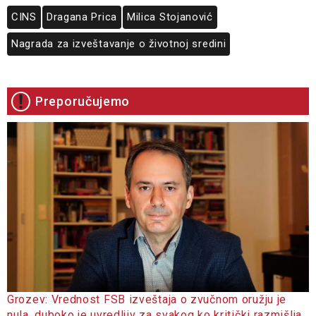
CINS
Dragana Prica
Milica Stojanović
Nagrada za izveštavanje o životnoj sredini
Preporučujemo
Grozev: Vrednost FSB izveštaja o zvučnom oružju je
nula, duboko je uvredljiv za svakog ko kritički razmišlja