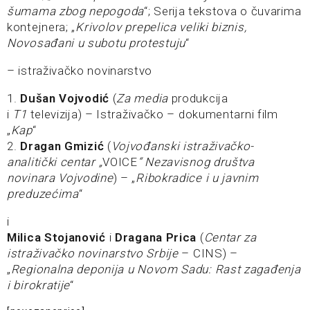
šumama zbog nepogoda
“; Serija tekstova o čuvarima
kontejnera; „
Krivolov prepelica veliki biznis,
Novosađani u subotu protestuju
“
– istraživačko novinarstvo
1.
Dušan Vojvodić
(
Za media
produkcija
i
T1
televizija) – Istraživačko – dokumentarni film
„
Kap
“
2.
Dragan Gmizić
(
Vojvođanski istraživačko-
analitički centar „
VOICE
“ Nezavisnog društva
novinara Vojvodine
) – „
Ribokradice i u javnim
preduzećima
“
i
Milica Stojanović
i
Dragana Prica
(
Centar za
istraživačko novinarstvo Srbije
– CINS) –
„
Regionalna deponija u Novom Sadu: Rast zagađenja
i birokratije
“