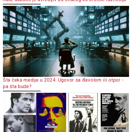
Šta čeka medije u 2024: Ugovor sa đavolom ili otpor -
pa šta bude?