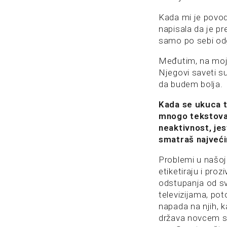
Kada mi je povo
napisala da je pr
samo po sebi od
Međutim, na moj 
Njegovi saveti su
da budem bolja.
Kada se ukuca t
mnogo tekstova 
neaktivnost, jes
smatraš najveći
Problemi u našoj 
etiketiraju i pro
odstupanja od svi
televizijama, pot
napada na njih, k
država novcem sv