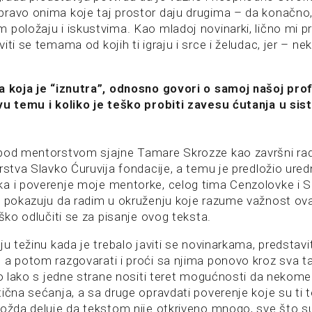
ravo onima koje taj prostor daju drugima – da konačno
 položaju i iskustvima. Kao mladoj novinarki, lično mi p
ti se temama od kojih ti igraju i srce i želudac, jer – neko
.
a koja je “iznutra”, odnosno govori o samoj našoj profe
vu temu i koliko je teško probiti zavesu ćutanja u siste
 pod mentorstvom sjajne Tamare Skrozze kao završni ra
rstva Slavko Ćuruvija fondacije, a temu je predložio ure
a i poverenje moje mentorke, celog tima Cenzolovke i 
) pokazuju da radim u okruženju koje razume važnost ova
eško odlučiti se za pisanje ovog teksta.
ju težinu kada je trebalo javiti se novinarkama, predstavit
 a potom razgovarati i proći sa njima ponovo kroz sva ta
ilo lako s jedne strane nositi teret mogućnosti da neko
ična sećanja, a sa druge opravdati poverenje koje su ti 
možda deluje da tekstom nije otkriveno mnogo, sve što su