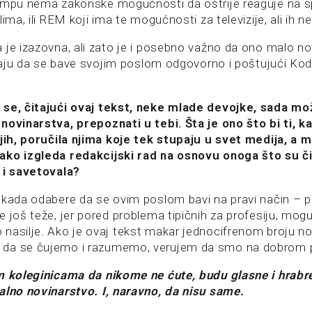
ampu nema zakonske mogućnosti da oštrije reaguje na s
ima, ili REM koji ima te mogućnosti za televizije, ali ih ne
 je izazovna, ali zato je i posebno važno da ono malo nov
iraju da se bave svojim poslom odgovorno i poštujući Kode
 se, čitajući ovaj tekst, neke mlade devojke, sada mo
novinarstva, prepoznati u tebi. Šta je ono što bi ti, 
njih, poručila njima koje tek stupaju u svet medija, a 
ako izgleda redakcijski rad na osnovu onoga što su či
 i savetovala?
 kada odabere da se ovim poslom bavi na pravi način – p
 još teže, jer pored problema tipičnih za profesiju, mogu 
nasilje. Ako je ovaj tekst makar jednocifrenom broju n
da se čujemo i razumemo, verujem da smo na dobrom 
m koleginicama da nikome ne ćute, budu glasne i hrabre 
alno novinarstvo. I, naravno, da nisu same.