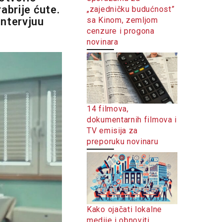
abrije ćute.
„zajedničku budućnost”
sa Kinom, zemljom
intervjuu
cenzure i progona
novinara
14 filmova,
dokumentarnih filmova i
TV emisija za
preporuku novinaru
Kako ojačati lokalne
medije i obnoviti