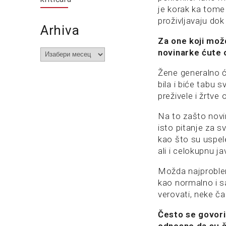
je korak ka tome
proživljavaju dok 
Arhiva
Za one koji mož
Arhiva
novinarke ćute
Žene generalno ć
bila i biće tabu 
preživele i žrtve o
Na to zašto novi
isto pitanje za 
kao što su uspel
ali i celokupnu j
Možda najproblema
kao normalno i s
verovati, neke ča
Često se govori 