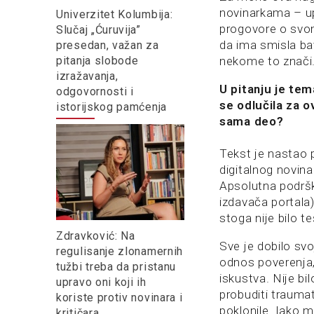
novinarkama – up
Univerzitet Kolumbija:
progovore o svom
Slučaj „Ćuruvija”
da ima smisla bavi
presedan, važan za
pitanja slobode
nekome to znači
izražavanja,
U pitanju je tem
odgovornosti i
se odlučila za o
istorijskog pamćenja
sama deo?
Tekst je nastao
digitalnog novina
Apsolutna podršk
izdavača portala
stoga nije bilo t
Zdravković: Na
Sve je dobilo svo
regulisanje zlonamernih
odnos poverenja,
tužbi treba da pristanu
iskustva. Nije b
upravo oni koji ih
probuditi traumat
koriste protiv novinara i
poklonile. Iako 
kritičara