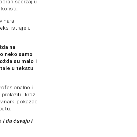
poran sadržaj u
 koristi…
inara i
ks, istraje u
žda na
kao neko samo
možda su malo i
tale u tekstu
rofesionalno i
prolaziti i kroz
ovinarki pokazao
putu.
i da čuvaju i