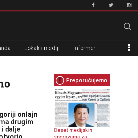
anda
Lokalni mediji
Informer
mo
Preporučujemo
oriji onlajn
rema drugim
i dalje
Deset medijskih
 otvorio
sporazuma za