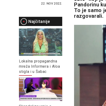
22. NOV 2022.
Pandorinu kut
To je samo j
razgovarali.
Najčitanije
Lokalna propagandna
mreža Informera i Aloa
stigla i u Šabac