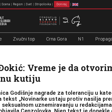
Scena
Region
Svet
Stripolovka
Doniraj
e
Zvučni top
Crna Gora
N1
Propag
Đokić: Vreme je da otvori
nu kutiju
ica Godišnje nagrade za toleranciju u kateg
za tekst „Novinarke ustaju protiv nasilja p
o seksualnom uznemiravanju u redakcijama 
 objavila Cenzolovka. Njen tekst je donekle