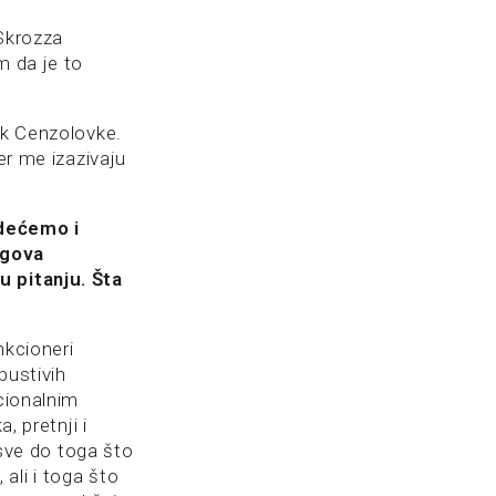
Skrozza
m da je to
ik Cenzolovke.
er me izazivaju
idećemo i
egova
u pitanju. Šta
nkcioneri
pustivih
acionalnim
, pretnji i
 sve do toga što
ali i toga što