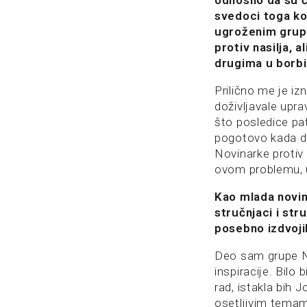
odnosno da su č
svedoci toga ko
ugroženim grupa
protiv nasilja, 
drugima u borbi 
Prilično me je iz
doživljavale upra
što posledice pa
pogotovo kada dođ
Novinarke protiv 
ovom problemu, u
Kao mlada novin
stručnjaci i str
posebno izdvoji
Deo sam grupe Nov
inspiracije. Bilo
rad, istakla bih 
osetljivim tema