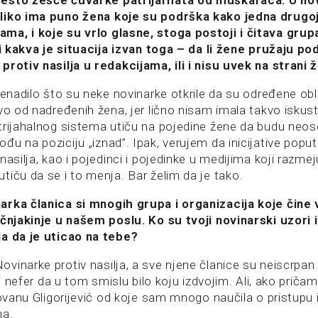
esto žešće čuvarke patrijarhata od muškaraca. U no
liko ima puno žena koje su podrška kako jedna drugoj
ma, i koje su vrlo glasne, stoga postoji i čitava gru
ali kakva je situacija izvan toga – da li žene pružaju p
protiv nasilja u redakcijama, ili i nisu uvek na strani 
nenadilo što su neke novinarke otkrile da su određene obli
vo od nadređenih žena, jer lično nisam imala takvo iskus
trijahalnog sistema utiču na pojedine žene da budu neose
u na poziciju „iznad”. Ipak, verujem da inicijative popu
nasilja, kao i pojedinci i pojedinke u medijima koji razmej
tiču da se i to menja. Bar želim da je tako.
arka članica si mnogih grupa i organizacija koje čine
učnjakinje u našem poslu. Ko su tvoji novinarski uzori 
la da je uticao na tebe?
inarke protiv nasilja, a sve njene članice su neiscrpan 
 bi nefer da u tom smislu bilo koju izdvojim. Ali, ako priča
Jovanu Gligorijević od koje sam mnogo naučila o pristupu i
ma.