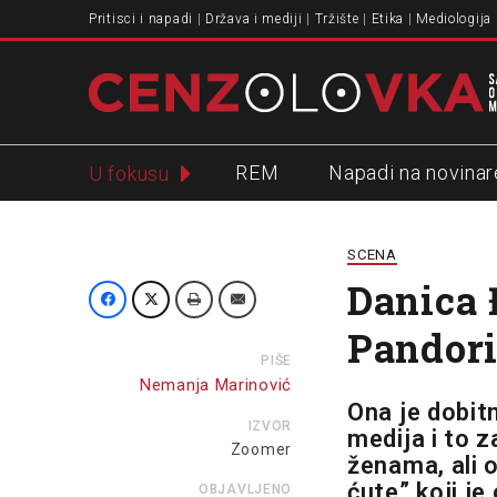
Pritisci i napadi
Država i mediji
Tržište
Etika
Mediologija
REM
Napadi na novinar
U fokusu
Slavko Ćuruvija
SCENA
Danica 
Pandori
PIŠE
Nemanja Marinović
Ona je dobitn
IZVOR
medija i to 
Zoomer
ženama, ali 
ćute” koji je
OBJAVLJENO