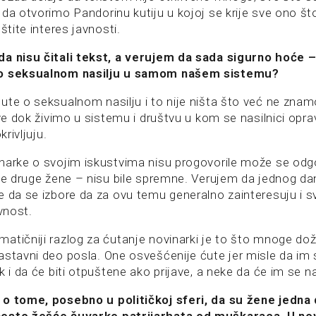
 da otvorimo Pandorinu kutiju u kojoj se krije sve ono št
štite interes javnosti.
da nisu čitali tekst, a verujem da sada sigurno hoće 
 o seksualnom nasilju u samom našem sistemu?
ute o seksualnom nasilju i to nije ništa što već ne znam
sve dok živimo u sistemu i društvu u kom se nasilnici opra
krivljuju.
narke o svojim iskustvima nisu progovorile može se odgov
sve druge žene – nisu bile spremne. Verujem da jednog d
e da se izbore da za ovu temu generalno zainteresuju i s
avnost.
tičniji razlog za ćutanje novinarki je to što mnoge doži
astavni deo posla. One osvešćenije ćute jer misle da im
k i da će biti otpuštene ako prijave, a neke da će im se na
o tome, posebno u političkoj sferi, da su žene jedna 