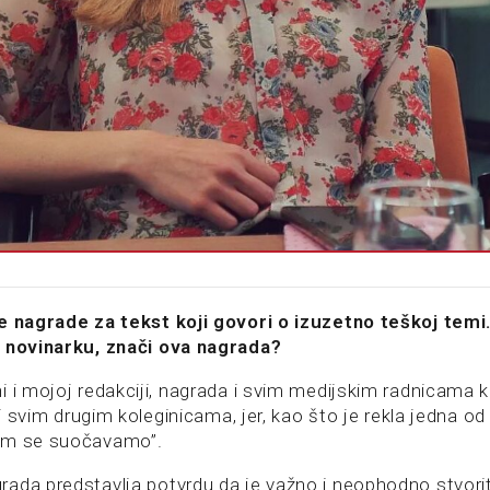
e nagrade za tekst koji govori o izuzetno teškoj temi
u novinarku, znači ova nagrada?
 i mojoj redakciji, nagrada i svim medijskim radnicama k
i i svim drugim koleginicama, jer, kao što je rekla jedna o
im se suočavamo”.
ada predstavlja potvrdu da je važno i neophodno stvorit