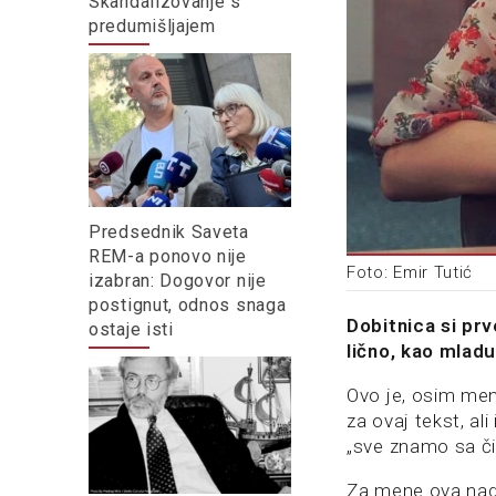
Skandalizovanje s
predumišljajem
Predsednik Saveta
REM-a ponovo nije
Foto: Emir Tutić
izabran: Dogovor nije
postignut, odnos snaga
Dobitnica si prv
ostaje isti
lično, kao mlad
Ovo je, osim meni
za ovaj tekst, al
„sve znamo sa č
Za mene ova nagr