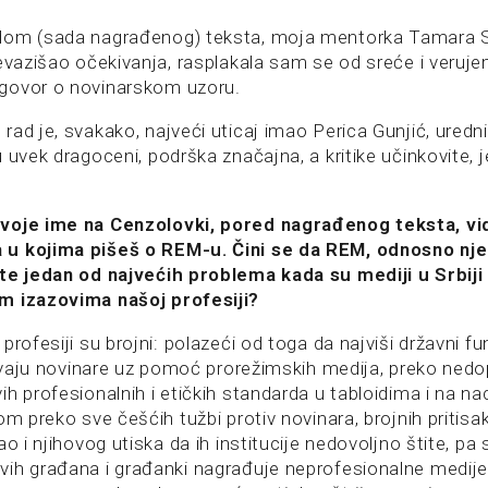
dom (sada nagrađenog) teksta, moja mentorka Tamara 
evazišao očekivanja, rasplakala sam se od sreće i veruje
govor o novinarskom uzoru.
rad je, svakako, najveći uticaj imao Perica Gunjić, uredn
 uvek dragoceni, podrška značajna, a kritike učinkovite, j
voje ime na Cenzolovki, pored nagrađenog teksta, v
u kojima pišeš o REM-u. Čini se da REM, odnosno nj
te jedan od najvećih problema kada su mediji u Srbiji 
m izazovima našoj profesiji?
profesiji su brojni: polazeći od toga da najviši državni fu
zivaju novinare uz pomoć prorežimskih medija, preko nedo
h profesionalnih i etičkih standarda u tabloidima i na n
om preko sve češćih tužbi protiv novinara, brojnih pritisaka
ao i njihovog utiska da ih institucije nedovoljno štite, pa
ih građana i građanki nagrađuje neprofesionalne medije, 