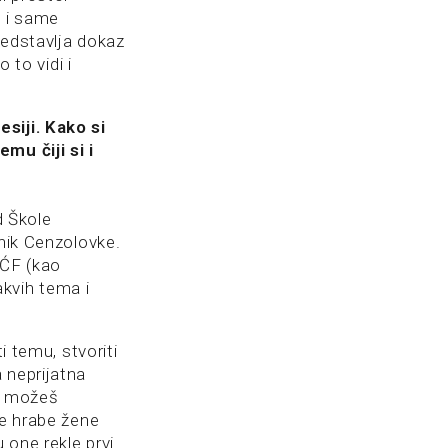
, i same
redstavlja dokaz
 to vidi i
siji. Kako si
mu čiji si i
d Škole
dnik Cenzolovke.
SĆF (kao
kvih tema i
i temu, stvoriti
 neprijatna
me možeš
te hrabe žene
 one rekle prvi