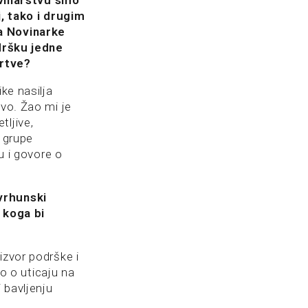
vinarstvu smo
, tako i drugim
pa Novinarke
odršku jedne
žrtve?
ke nasilja
tvo. Žao mi je
tljive,
t grupe
u i govore o
 vrhunski
i koga bi
izvor podrške i
mo o uticaju na
 bavljenju