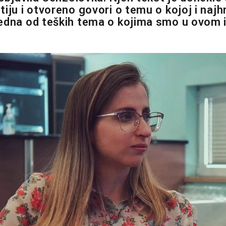
iju i otvoreno govori o temu o kojoj i najhr
edna od teških tema o kojima smo u ovom 