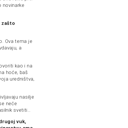
o novinarke
– zašto
o. Ova tema je
vdavaju, a
oriti kao i na
ana hoće, baš
voja uredništva,
vljavaju nasilje
 se neće
silnik svetiti…
drugoj vuk,