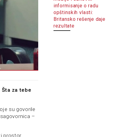
informisanje o radu
opštinskih vlasti:
Britansko rešenje daje
rezultate
. Šta za tebe
oje su govorile
d sagovornica –
i prostor