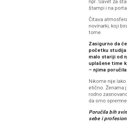
npr. Savet za št
štampi i na portal
Čitava atmosfera
novinarki, koji b
tome.
Zasigurno da će
početku studija 
malo stariji od 
uplašene time k
– njima poručila
Nikome nije lako
etično. Ženama je
rodno zasnovano 
da smo spremne 
Poručila bih svi
sebe i profesion