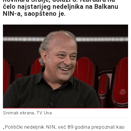
čelo najstarijeg nedeljnika na Balkanu
NIN-a, saopšteno je.
Snimak ekrana, TV Una
„Politički nedeljnik NIN, već 89 godina prepoznat kao