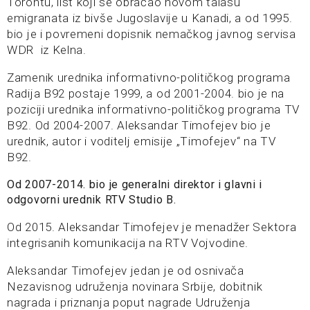
Torontu, list koji se obraćao novom talasu
emigranata iz bivše Jugoslavije u Kanadi, a od 1995.
bio je i povremeni dopisnik nemačkog javnog servisa
WDR iz Kelna.
Zamenik urednika informativno-političkog programa
Radija B92 postaje 1999, a od 2001-2004. bio je na
poziciji urednika informativno-političkog programa TV
B92. Od 2004-2007. Aleksandar Timofejev bio je
urednik, autor i voditelj emisije „Timofejev“ na TV
B92.
Od 2007-2014. bio je generalni direktor i glavni i
odgovorni urednik RTV Studio B.
Od 2015. Aleksandar Timofejev je menadžer Sektora
integrisanih komunikacija na RTV Vojvodine.
Aleksandar Timofejev jedan je od osnivača
Nezavisnog udruženja novinara Srbije, dobitnik
nagrada i priznanja poput nagrade Udruženja