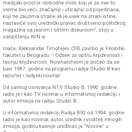
medijski prostor slobodne misli, koji je za sve to
vreme bio veći, značajniji i uticajniji od pojedinaca,
koji ne zauzima strane ali je uvek na strani istine,
nastaviće svoj urednički pravac društveno-političkog
magazina sa jasnim i oštrim diskursom“, stoji u
saopštenju NIN-a.
Inače, Aleksandar Timofejev (59) završio je Filološki
fakultet u Beogradu – Odsek za opštu književnost i
teoriju književnosti. Novinarstvom je počeo da se
bavi 1987. godine na programu radija Studio B kao
reporter i radijski novinar.
Od samog osnivanja NTV Studio B, 1990. godine,
radio je i kao TV novinar u informativnoj redakciji, i
autor emisija na radiju Studio B.
U informativnoj redakciji Radija B92 od 1994. godine
radio je kao novinar, autor, urednik i voditelj mnogih
emisija, godinu kasnije uređivao je “Novine” u