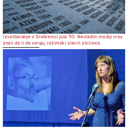
Izveštavanje o Srebrenici jula '95: Nevladini mediji nisu
znali da li da veruju, režimski slavili zločince