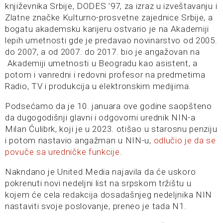
književnika Srbije, DODES ’97, za izraz u izveštavanju i
Zlatne značke Kulturno-prosvetne zajednice Srbije, a
bogatu akademsku karijeru ostvario je na Akademiji
lepih umetnosti gde je predavao novinarstvo od 2005.
do 2007, a od 2007. do 2017. bio je angažovan na
Akademiji umetnosti u Beogradu kao asistent, a
potom i vanredni i redovni profesor na predmetima
Radio, TV i produkcija u elektronskim medijima.
Podsećamo da je 10. januara ove godine saopšteno
da dugogodišnji glavni i odgovorni urednik NIN-a
Milan Ćulibrk, koji je u 2023. otišao u starosnu penziju
i potom nastavio angažman u NIN-u,
odlučio je da se
povuče sa uredničke funkcije
.
Nakndano je United Media najavila da će uskoro
pokrenuti novi nedeljni list na srpskom tržištu u
kojem će cela redakcija dosadašnjeg nedeljnika NIN
nastaviti svoje poslovanje, preneo je tada N1.