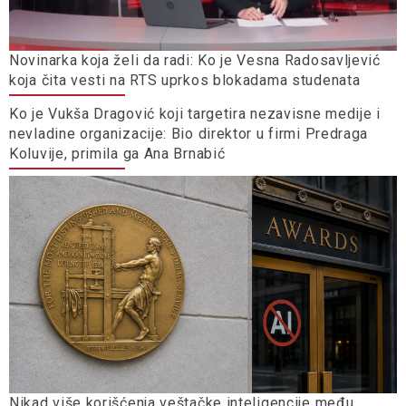
Novinarka koja želi da radi: Ko je Vesna Radosavljević
koja čita vesti na RTS uprkos blokadama studenata
Ko je Vukša Dragović koji targetira nezavisne medije i
nevladine organizacije: Bio direktor u firmi Predraga
Koluvije, primila ga Ana Brnabić
Nikad više korišćenja veštačke inteligencije među