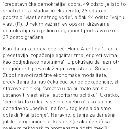
“predstavnička demokratija” dobra, 49 odsto je isto to
smatralo i za vladavinu eksperata, 26 odsto bi
podržalo “vlast snažnog vođe”, a čak 24 odsto “vojnu
vlast (!?). U nekim važnim evropskim državama
demokratiju kao jedinu mogućnost podržava oko
37 odsto građana.
Kao da su zaboravljene reči Hane Arent da “tiranija
predstavlja izopačenje egalitarizma jer preti svima
kao podjednako nebitnima”. U pokušaju da razmotri
mogućnosti prevazilaženja ovog stanja, Šošana
Zubof navodi različite ekonomske modalitete,
predviđanja da nas čeka dug period dekadencije, ali i
stavove onih koji “smatraju da bi imalo smisla
ustanoviti vlast elite i autoritarnu politiku”. Ukratko,
“demokratski ideal više nije svetinja” iako su nas
donedavno ubeđivali na fonu tog ideala da smo
dotakli “kraj istorije”. Naravno, pitanje za današnji
jubilej je ograničenije: kako se (i kako će se) sa
ovakvim tektonskim promenama nositi mediji,