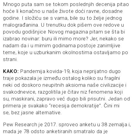
Mnogo puta sam se tokom poslednjih decenija pitao
hoće li konačno u naše živote doći ravne, dosadne
godine. I složiću se s vama, bile su to želje jednog
malograđanina. U trenutku dok pišem ove redove u
povodu godišnjice Novog magazina pitam se šta bi
izabrao novinar: buru ili mirno more? Jer, nekako se
nadam da i u mirnim godinama postoje zanimljive
teme, koje u uzburkanim okolnostima ostavljamo po
strani.
KAKO:
Pandemija kovida-19, koja neprijatno dugo
traje pokazala je između ostalog koliko su fragilni
neki od doskoro neupitnih aksioma naše civilizacije i
svakodnevice, razgolitila je čitav niz fenomena koji
su, maskirani, zapravo već dugo bili prisutni. Jedan od
primera je svakako “recesija demokratije”. Čini mi
se, bez jasne alternative.
Pew Research je 2017. sproveo anketu u 38 zemalja i,
mada je 78 odsto anketiranih smatralo da je