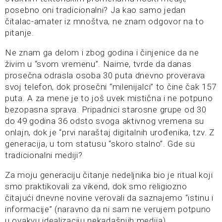
posebno oni tradicionalni? Ja kao samo jedan
čitalac-amater iz mnoštva, ne znam odgovor na to
pitanje.
Ne znam ga delom i zbog godina i činjenice da ne
živim u “svom vremenu”. Naime, tvrde da danas
prosečna odrasla osoba 30 puta dnevno proverava
svoj telefon, dok prosečni “milenijalci” to čine čak 157
puta. A za mene je to još uvek mistična i ne potpuno
bezopasna sprava. Pripadnici starosne grupe od 30
do 49 godina 36 odsto svoga aktivnog vremena su
onlajn, dok je “prvi naraštaj digitalnih urođenika, tzv. Z
generacija, u tom statusu “skoro stalno”. Gde su
tradicionalni mediji?
Za moju generaciju čitanje nedeljnika bio je ritual koji
smo praktikovali za vikend, dok smo religiozno
čitajući dnevne novine verovali da saznajemo “istinu i
informacije” (naravno da ni sam ne verujem potpuno
u ovakvu idealizaciju nekadašnjih medija).