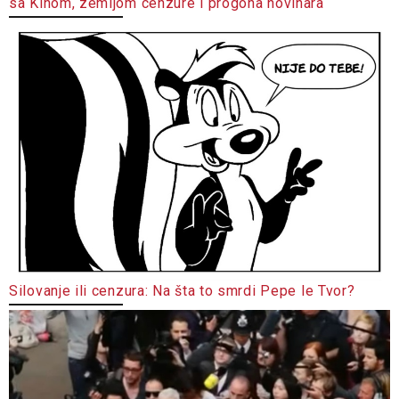
sa Kinom, zemljom cenzure i progona novinara
Silovanje ili cenzura: Na šta to smrdi Pepe le Tvor?