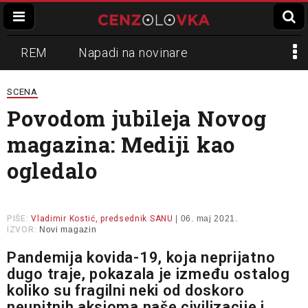
REM
Napadi na novinare
Zvučni top
Crna Gora
N1
SCENA
Povodom jubileja Novog
Propaganda
Lokalni mediji
magazina: Mediji kao
Informer
Slavko Ćuruvija
ogledalo
PIŠE:
Vladimir Kostić, predsednik SANU
| 06. maj 2021.
IZVOR:
Novi magazin
Pandemija kovida-19, koja neprijatno
dugo traje, pokazala je između ostalog
koliko su fragilni neki od doskoro
neupitnih aksioma naše civilizacije i