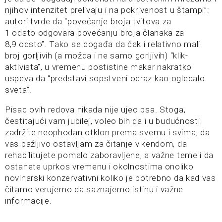
njihov intenzitet prelivaju i na pokrivenost u štampi”:
autori tvrde da “povećanje broja tvitova za
1 odsto odgovara povećanju broja članaka za
8,9 odsto”. Tako se događa da čak i relativno mali
broj gorljivih (a možda i ne samo gorljivih) “klik-
aktivista”, u vremenu postistine makar nakratko
uspeva da “predstavi sopstveni odraz kao ogledalo
sveta”.
Pisac ovih redova nikada nije ujeo psa. Stoga,
čestitajući vam jubilej, voleo bih da i u budućnosti
zadržite neophodan otklon prema svemu i svima, da
vas pažljivo ostavljam za čitanje vikendom, da
rehabilitujete pomalo zaboravljene, a važne teme i da
ostanete uprkos vremenu i okolnostima onoliko
novinarski konzervativni koliko je potrebno da kad vas
čitamo verujemo da saznajemo istinu i važne
informacije.