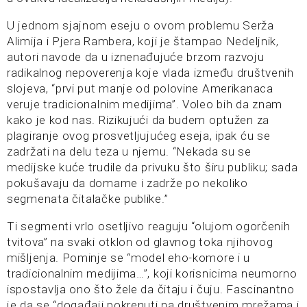
U jednom sjajnom eseju o ovom problemu Serža
Alimija i Pjera Rambera, koji je štampao Nedeljnik,
autori navode da u iznenađujuće brzom razvoju
radikalnog nepoverenja koje vlada između društvenih
slojeva, “prvi put manje od polovine Amerikanaca
veruje tradicionalnim medijima”. Voleo bih da znam
kako je kod nas. Rizikujući da budem optužen za
plagiranje ovog prosvetljujućeg eseja, ipak ću se
zadržati na delu teza u njemu. “Nekada su se
medijske kuće trudile da privuku što širu publiku; sada
pokušavaju da domame i zadrže po nekoliko
segmenata čitalačke publike.”
Ti segmenti vrlo osetljivo reaguju “olujom ogorčenih
tvitova” na svaki otklon od glavnog toka njihovog
mišljenja. Pominje se “model eho-komore i u
tradicionalnim medijima…”, koji korisnicima neumorno
ispostavlja ono što žele da čitaju i čuju. Fascinantno
je da se “događaji pokrenuti na društvenim mrežama i