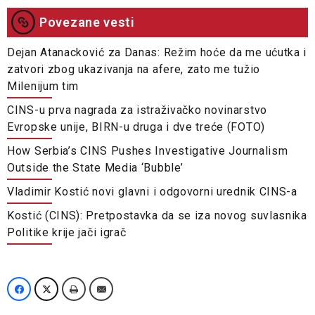
Povezane vesti
Dejan Atanacković za Danas: Režim hoće da me ućutka i
zatvori zbog ukazivanja na afere, zato me tužio
Milenijum tim
CINS-u prva nagrada za istraživačko novinarstvo
Evropske unije, BIRN-u druga i dve treće (FOTO)
How Serbia’s CINS Pushes Investigative Journalism
Outside the State Media ‘Bubble’
Vladimir Kostić novi glavni i odgovorni urednik CINS-a
Kostić (CINS): Pretpostavka da se iza novog suvlasnika
Politike krije jači igrač