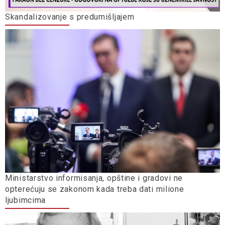
Skandalizovanje s predumišljajem
Ministarstvo informisanja, opštine i gradovi ne
opterećuju se zakonom kada treba dati milione
ljubimcima