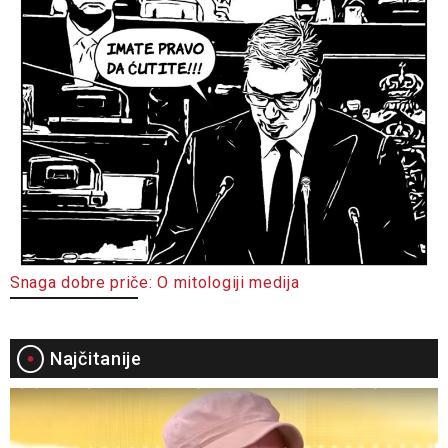
Snaga dobre priče: O mitologiji medija
Najčitanije