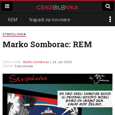
REM
Napadi na novinare
Zvučni top
Crna Gora
N1
STRIPOLOVKA
Marko Somborac: REM
Propaganda
Lokalni mediji
Informer
Slavko Ćuruvija
CRTA I PIŠE:
Marko Somborac
| 18. jun 2026.
IZVOR:
Cenzolovka