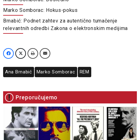
Marko Somborac: Hokus-pokus
Brnabić: Podnet zahtev za autentično tumačenje
relevantnih odredbi Zakona o elektronskim medijima
Ana Brnabić
Marko Somborac
REM
Preporučujemo