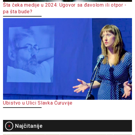
Šta čeka medije u 2024: Ugovor sa đavolom ili otpor -
pa šta bude?
Ubistvo u Ulici Slavka Ćuruvije
Najčitanije