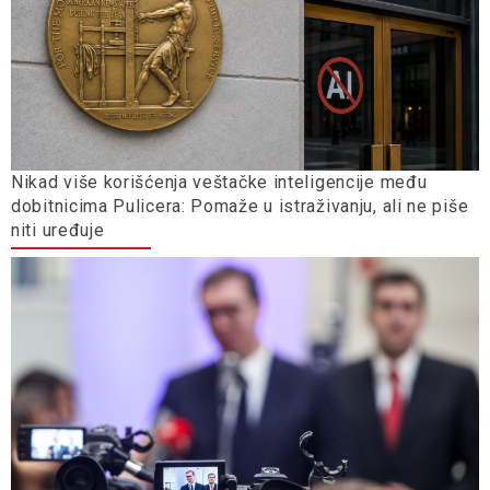
Nikad više korišćenja veštačke inteligencije među
dobitnicima Pulicera: Pomaže u istraživanju, ali ne piše
niti uređuje