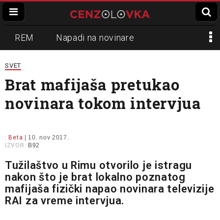
REM
Napadi na novinare
Zvučni top
Crna Gora
N1
SVET
Brat mafijaša pretukao
Propaganda
Lokalni mediji
novinara tokom intervjua
Informer
Slavko Ćuruvija
:
Beta
| 10. nov 2017.
IZVOR:
B92
Tužilaštvo u Rimu otvorilo je istragu
nakon što je brat lokalno poznatog
mafijaša fizički napao novinara televizije
RAI za vreme intervjua.