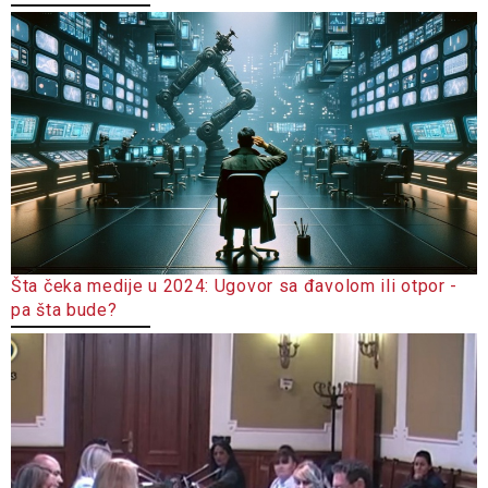
Šta čeka medije u 2024: Ugovor sa đavolom ili otpor -
pa šta bude?