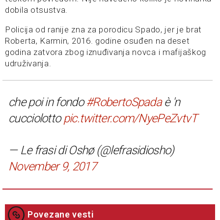
dobila otsustva.
Policija od ranije zna za porodicu Spado, jer je brat
Roberta, Karmin, 2016. godine osuđen na deset
godina zatvora zbog iznuđivanja novca i mafijaškog
udruživanja.
che poi in fondo
#RobertoSpada
è 'n
cucciolotto
pic.twitter.com/NyePeZvtvT
— Le frasi di Oshø (@lefrasidiosho)
November 9, 2017
Povezane vesti