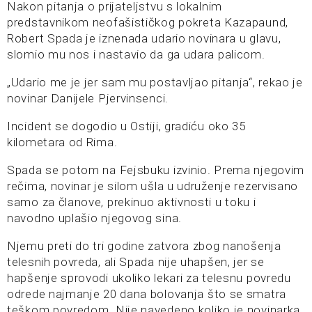
Nakon pitanja o prijateljstvu s lokalnim
predstavnikom neofašističkog pokreta Kazapaund,
Robert Spada je iznenada udario novinara u glavu,
slomio mu nos i nastavio da ga udara palicom.
„Udario me je jer sam mu postavljao pitanja“, rekao je
novinar Danijele Pjervinsenci.
Incident se dogodio u Ostiji, gradiću oko 35
kilometara od Rima.
Spada se potom na Fejsbuku izvinio. Prema njegovim
rečima, novinar je silom ušla u udruženje rezervisano
samo za članove, prekinuo aktivnosti u toku i
navodno uplašio njegovog sina.
Njemu preti do tri godine zatvora zbog nanošenja
telesnih povreda, ali Spada nije uhapšen, jer se
hapšenje sprovodi ukoliko lekari za telesnu povredu
odrede najmanje 20 dana bolovanja što se smatra
teškom povredom. Nije navedeno koliko je novinarka