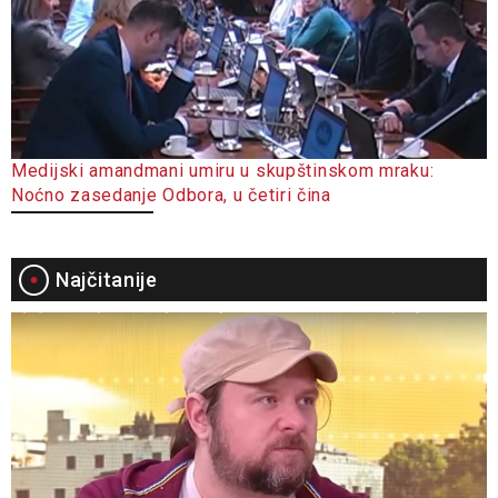
Medijski amandmani umiru u skupštinskom mraku:
Noćno zasedanje Odbora, u četiri čina
Najčitanije