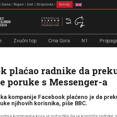
Scena
Region
Svet
Stripolovka
Doniraj
e
Zvučni top
Crna Gora
N1
Propag
k plaćao radnike da prek
e poruke s Messenger-a
ika kompanije Facebook plaćeno je da pre
uke njihovih korisnika, piše BBC.
dnja kompanija koja je potvrdila da je koristila radnike 