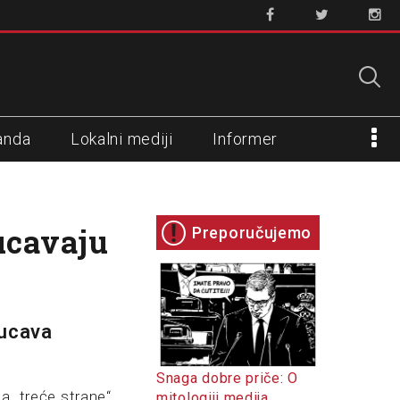
anda
Lokalni mediji
Informer
ucavaju
Preporučujemo
kucava
Snaga dobre priče: O
sa „treće strane“
mitologiji medija