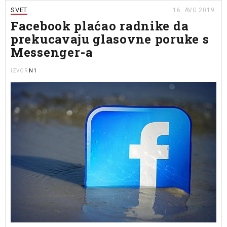
SVET
16. AVG 2019.
Facebook plaćao radnike da
prekucavaju glasovne poruke s
Messenger-a
N1
IZVOR