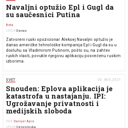
Navaljni optužio Epl i Gugl da
su saučesnici Putina
Beta
Danas
IZVOR
Zatvoreni ruski opozicionar Aleksej Navaljni optužio je
danas američke tehnološke kompanija Epl i Gugl da su u
dosluhu sa Vladimirom Putinom, pošto su, na zahtev
ruskih vlasti, povukle njegovu aplikaciju posvećenu ruskim
izborima.
SVET
30. AVG 2021.
Snouden: Eplova aplikacija je
katastrofa u nastajanju. IPI:
Ugrožavanje privatnosti i
medijskih sloboda
Danijel Apro
PIŠE
Cenzolovka
IZVOR