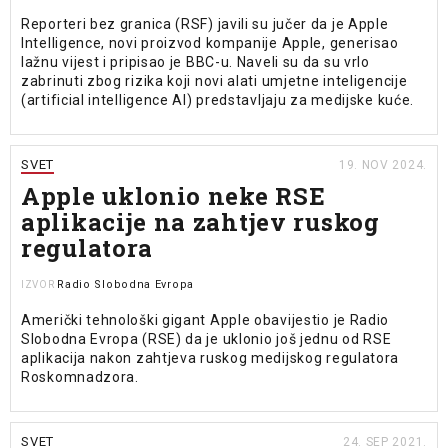
Reporteri bez granica (RSF) javili su jučer da je Apple
Intelligence, novi proizvod kompanije Apple, generisao
lažnu vijest i pripisao je BBC-u. Naveli su da su vrlo
zabrinuti zbog rizika koji novi alati umjetne inteligencije
(artificial intelligence AI) predstavljaju za medijske kuće.
SVET
19. NOV 2024.
Apple uklonio neke RSE
aplikacije na zahtjev ruskog
regulatora
Radio Slobodna Evropa
IZVOR
Američki tehnološki gigant Apple obavijestio je Radio
Slobodna Evropa (RSE) da je uklonio još jednu od RSE
aplikacija nakon zahtjeva ruskog medijskog regulatora
Roskomnadzora.
SVET
24. SEP 2021.