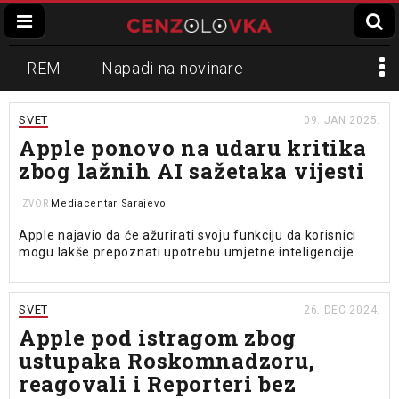
REM
Napadi na novinare
Zvučni top
Crna Gora
N1
SVET
09. JAN 2025.
Apple ponovo na udaru kritika
Propaganda
Lokalni mediji
zbog lažnih AI sažetaka vijesti
Informer
Slavko Ćuruvija
Mediacentar Sarajevo
IZVOR
Apple najavio da će ažurirati svoju funkciju da korisnici
mogu lakše prepoznati upotrebu umjetne inteligencije.
SVET
26. DEC 2024.
Apple pod istragom zbog
ustupaka Roskomnadzoru,
reagovali i Reporteri bez