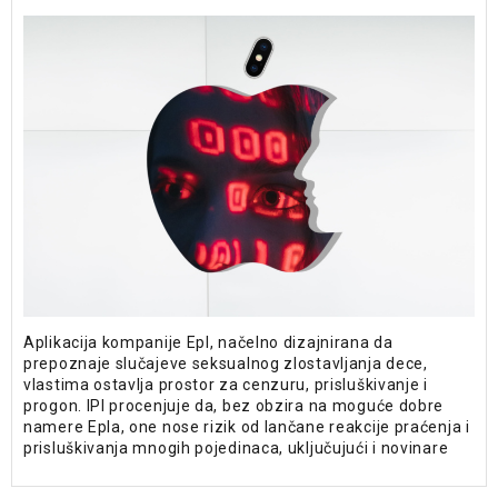
Aplikacija kompanije Epl, načelno dizajnirana da
prepoznaje slučajeve seksualnog zlostavljanja dece,
vlastima ostavlja prostor za cenzuru, prisluškivanje i
progon. IPI procenjuje da, bez obzira na moguće dobre
namere Epla, one nose rizik od lančane reakcije praćenja i
prisluškivanja mnogih pojedinaca, uključujući i novinare