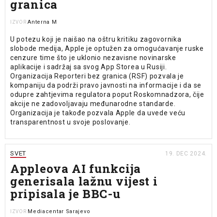
granica
Anterna M
IZVOR
U potezu koji je naišao na oštru kritiku zagovornika
slobode medija, Apple je optužen za omogućavanje ruske
cenzure time što je uklonio nezavisne novinarske
aplikacije i sadržaj sa svog App Storea u Rusiji.
Organizacija Reporteri bez granica (RSF) pozvala je
kompaniju da podrži pravo javnosti na informacije i da se
odupre zahtjevima regulatora poput Roskomnadzora, čije
akcije ne zadovoljavaju međunarodne standarde.
Organizacija je takođe pozvala Apple da uvede veću
transparentnost u svoje poslovanje.
SVET
19. DEC 2024.
Appleova AI funkcija
generisala lažnu vijest i
pripisala je BBC-u
Mediacentar Sarajevo
IZVOR