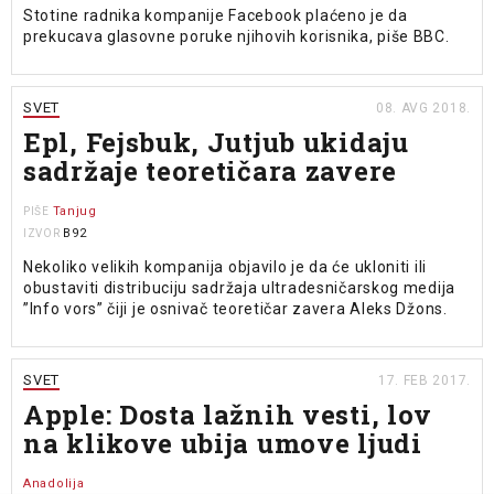
Stotine radnika kompanije Facebook plaćeno je da
prekucava glasovne poruke njihovih korisnika, piše BBC.
SVET
08. AVG 2018.
Epl, Fejsbuk, Jutjub ukidaju
sadržaje teoretičara zavere
Tanjug
PIŠE
B92
IZVOR
Nekoliko velikih kompanija objavilo je da će ukloniti ili
obustaviti distribuciju sadržaja ultradesničarskog medija
”Info vors” čiji je osnivač teoretičar zavera Aleks Džons.
SVET
17. FEB 2017.
Apple: Dosta lažnih vesti, lov
na klikove ubija umove ljudi
Anadolija