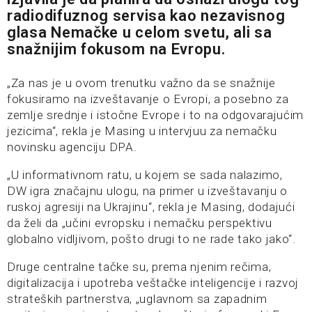
radiodifuznog servisa kao nezavisnog
glasa Nemačke u celom svetu, ali sa
snažnijim fokusom na Evropu.
„Za nas je u ovom trenutku važno da se snažnije
fokusiramo na izveštavanje o Evropi, a posebno za
zemlje srednje i istočne Evrope i to na odgovarajućim
jezicima“, rekla je Masing u intervjuu za nemačku
novinsku agenciju DPA.
„U informativnom ratu, u kojem se sada nalazimo,
DW igra značajnu ulogu, na primer u izveštavanju o
ruskoj agresiji na Ukrajinu“, rekla je Masing, dodajući
da želi da „učini evropsku i nemačku perspektivu
globalno vidljivom, pošto drugi to ne rade tako jako“.
Druge centralne tačke su, prema njenim rečima,
digitalizacija i upotreba veštačke inteligencije i razvoj
strateških partnerstva, „uglavnom sa zapadnim