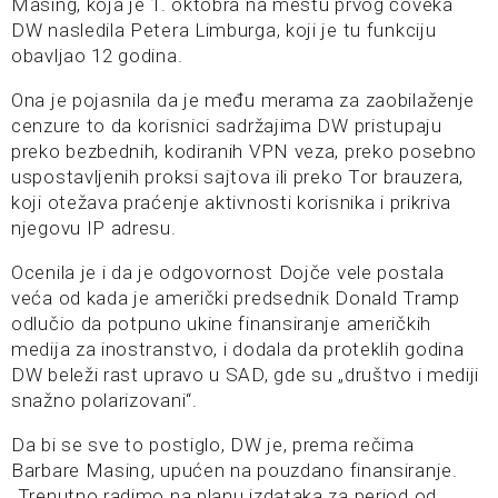
Masing, koja je 1. oktobra na mestu prvog čoveka
DW nasledila Petera Limburga, koji je tu funkciju
obavljao 12 godina.
Ona je pojasnila da je među merama za zaobilaženje
cenzure to da korisnici sadržajima DW pristupaju
preko bezbednih, kodiranih VPN veza, preko posebno
uspostavljenih proksi sajtova ili preko Tor brauzera,
koji otežava praćenje aktivnosti korisnika i prikriva
njegovu IP adresu.
Ocenila je i da je odgovornost Dojče vele postala
veća od kada je američki predsednik Donald Tramp
odlučio da potpuno ukine finansiranje američkih
medija za inostranstvo, i dodala da proteklih godina
DW beleži rast upravo u SAD, gde su „društvo i mediji
snažno polarizovani“.
Da bi se sve to postiglo, DW je, prema rečima
Barbare Masing, upućen na pouzdano finansiranje.
„Trenutno radimo na planu izdataka za period od