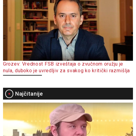
Grozev: Vrednost FSB izveštaja o zvučnom oružju je
nula, duboko je uvredljiv za svakog ko kritički razmišlja
Najčitanije