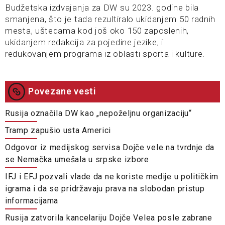
Budžetska izdvajanja za DW su 2023. godine bila
smanjena, što je tada rezultiralo ukidanjem 50 radnih
mesta, uštedama kod još oko 150 zaposlenih,
ukidanjem redakcija za pojedine jezike, i
redukovanjem programa iz oblasti sporta i kulture.
Povezane vesti
Rusija označila DW kao „nepoželjnu organizaciju“
Tramp zapušio usta Americi
Odgovor iz medijskog servisa Dojče vele na tvrdnje da
se Nemačka umešala u srpske izbore
IFJ i EFJ pozvali vlade da ne koriste medije u političkim
igrama i da se pridržavaju prava na slobodan pristup
informacijama
Rusija zatvorila kancelariju Dojče Velea posle zabrane