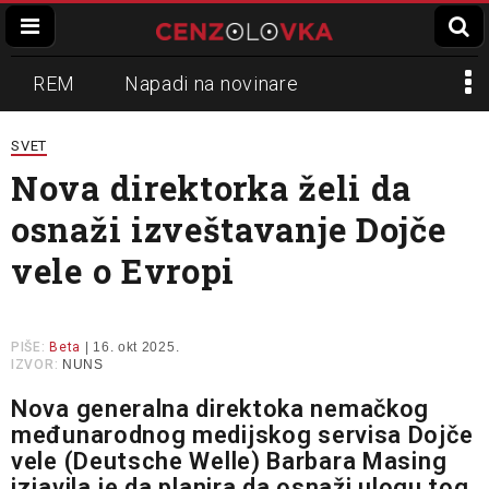
REM
Napadi na novinare
Zvučni top
Crna Gora
N1
SVET
Nova direktorka želi da
Propaganda
Lokalni mediji
osnaži izveštavanje Dojče
Informer
Slavko Ćuruvija
vele o Evropi
PIŠE:
Beta
| 16. okt 2025.
IZVOR:
NUNS
Nova generalna direktoka nemačkog
međunarodnog medijskog servisa Dojče
vele (Deutsche Welle) Barbara Masing
izjavila je da planira da osnaži ulogu tog