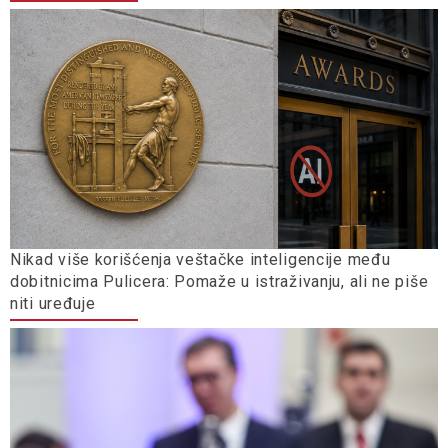
Nikad više korišćenja veštačke inteligencije među
dobitnicima Pulicera: Pomaže u istraživanju, ali ne piše
niti uređuje