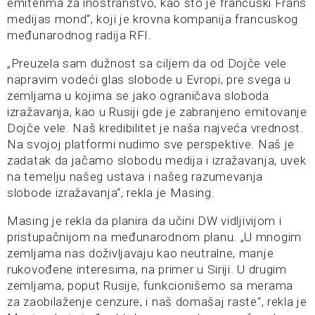
emiterima za inostranstvo, kao što je francuski Frans
medijas mond“, koji je krovna kompanija francuskog
međunarodnog radija RFI.
„Preuzela sam dužnost sa ciljem da od Dojče vele
napravim vodeći glas slobode u Evropi, pre svega u
zemljama u kojima se jako ograničava sloboda
izražavanja, kao u Rusiji gde je zabranjeno emitovanje
Dojče vele. Naš kredibilitet je naša najveća vrednost.
Na svojoj platformi nudimo sve perspektive. Naš je
zadatak da jačamo slobodu medija i izražavanja, uvek
na temelju našeg ustava i našeg razumevanja
slobode izražavanja“, rekla je Masing.
Masing je rekla da planira da učini DW vidljivijom i
pristupačnijom na međunarodnom planu. „U mnogim
zemljama nas doživljavaju kao neutralne, manje
rukovođene interesima, na primer u Siriji. U drugim
zemljama, poput Rusije, funkcionišemo sa merama
za zaobilaženje cenzure, i naš domašaj raste“, rekla je