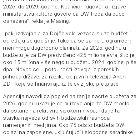
2026. do 2029. godine. Koalicioni ugovor a i izjave
ministarstva kulture govore da DW treba da bude
osnažena“, rekla je Masing.
Ipak, izdvajanja za Dojče vele vezana su za budžet i
određuju se godišnje, tako da se samo u ograničenj
meri mogu dugoročno planirati. Za 2025. godinu u
budžetu je za DW predviđeno 425 miliona evra, što je
oko 15 miliona više nego u budžetu 2024. godine, piše
dpa. Novac se u potpunosti izdvaja iz poreskih
prihoda države, za razliku od javnih televizija ARD i
ZDF koje se finansiraju iz televizijske pretplate.
Agencija navodi da pogled na ranije nacrte budžeta za
2026. godinu ukazuje da bi izdvajanje za DW moglo
da ostane na relativno visokom nivou, i da je ta
stavka najveća od svih budžetskih rashoda
namenjenih medijima. Oko 75 odsto budžeta DW
odlazi na zaposlene, uključujući i slobodne saradnike.