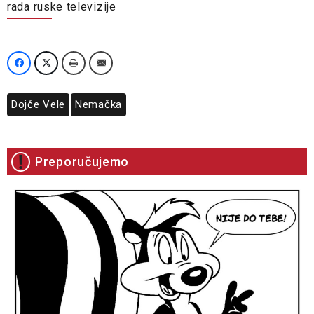
rada ruske televizije
Dojče Vele
Nemačka
Preporučujemo