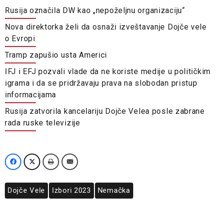
Rusija označila DW kao „nepoželjnu organizaciju“
Nova direktorka želi da osnaži izveštavanje Dojče vele
o Evropi
Tramp zapušio usta Americi
IFJ i EFJ pozvali vlade da ne koriste medije u političkim
igrama i da se pridržavaju prava na slobodan pristup
informacijama
Rusija zatvorila kancelariju Dojče Velea posle zabrane
rada ruske televizije
Dojče Vele
Izbori 2023
Nemačka