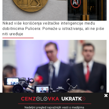
Nikad više korišćenja veštačke inteligencije među
dobitnicima Pulicera: Pomaže u istraživanju, ali ne piše
niti uređuje