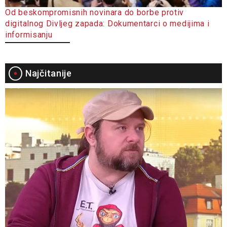
Od beskompromisnih novinara do borbe protiv
digitalnog Divljeg zapada: Dokumentarci o medijima i
informisanju
Najčitanije