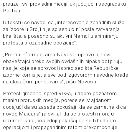
preuzeli svi provladini mediji, uključujući i beogradsku
Politiku.
U tekstu se navodi da „interesovanje zapadnih službi
za izbore u Srbiji nije splasnulo ni posle zatvaranja
birališta, a posebno su aktivni Nemci u animiranju
protesta prozapadne opozicije“.
„Prema informacijama Novosti, upravo njihovi
obaveštajci preko svojih ovdašnjih pipaka potpiruju
nasilje koje se sprovodi ispred sedišta Republičke
izborne komisije, a sve pod izgovorom navodne krađe
na glasačkim punktovima“, pišu Novosti.
Protest građana ispred RIK-a, u dobro poznatom
maniru proruskih medija, porede se Majdanom,
dodajući da su zasada pokušaji „da se zametne klica
novog Majdana“ jalovi, ali da se protesti moraju
razumeti kao „poslednji pokušaj da se hibridnom
operacijom i propagandnim ratom prekomponuje