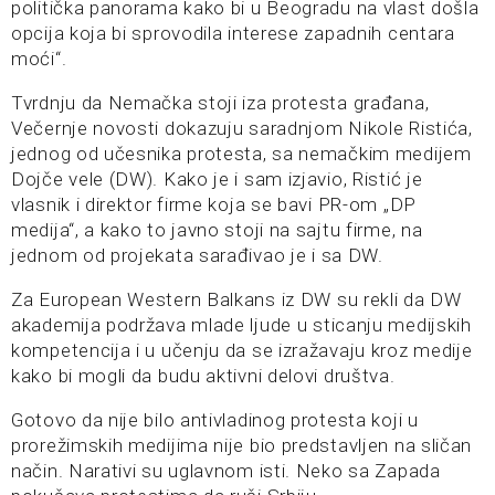
politička panorama kako bi u Beogradu na vlast došla
opcija koja bi sprovodila interese zapadnih centara
moći“.
Tvrdnju da Nemačka stoji iza protesta građana,
Večernje novosti dokazuju saradnjom Nikole Ristića,
jednog od učesnika protesta, sa nemačkim medijem
Dojče vele (DW). Kako je i sam izjavio, Ristić je
vlasnik i direktor firme koja se bavi PR-om „DP
medija“, a kako to javno stoji na sajtu firme, na
jednom od projekata sarađivao je i sa DW.
Za European Western Balkans iz DW su rekli da DW
akademija podržava mlade ljude u sticanju medijskih
kompetencija i u učenju da se izražavaju kroz medije
kako bi mogli da budu aktivni delovi društva.
Gotovo da nije bilo antivladinog protesta koji u
prorežimskih medijima nije bio predstavljen na sličan
način. Narativi su uglavnom isti. Neko sa Zapada