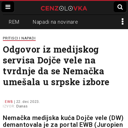
REM
Napadi na novinare
Zvučni top
Crna Gora
N1
PRITISCI I NAPADI
Odgovor iz medijskog
Propaganda
Lokalni mediji
servisa Dojče vele na
Informer
Slavko Ćuruvija
tvrdnje da se Nemačka
umešala u srpske izbore
:
EWB
| 22. dec 2023.
IZVOR:
Danas
Nemačka medijska kuća Dojče vele (DW)
demantovala je za portal EWB (Juropien