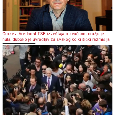
Grozev: Vrednost FSB izveštaja o zvučnom oružju je
nula, duboko je uvredljiv za svakog ko kritički razmišlja