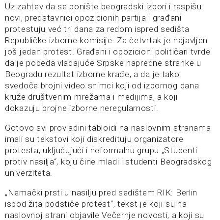
Uz zahtev da se ponište beogradski izbori i raspišu
novi, predstavnici opozicionih partija i građani
protestuju već tri dana za redom ispred sedišta
Republičke izborne komisije. Za četvrtak je najavljen
još jedan protest. Građani i opozicioni političari tvrde
da je pobeda vladajuće Srpske napredne stranke u
Beogradu rezultat izborne krađe, a da je tako
svedoče brojni video snimci koji od izbornog dana
kruže društvenim mrežama i medijima, a koji
dokazuju brojne izborne neregularnosti.
Gotovo svi provladini tabloidi na naslovnim stranama
imali su tekstovi koji diskredituju organizatore
protesta, uključujući i neformalnu grupu „Studenti
protiv nasilja“, koju čine mladi i studenti Beogradskog
univerziteta.
„Nemački prsti u nasilju pred sedištem RIK: Berlin
ispod žita podstiče protest“, tekst je koji su na
naslovnoj strani objavile Večernje novosti, a koji su