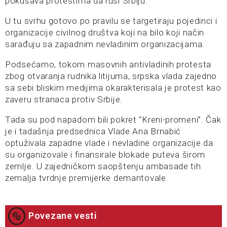
pokušava protestima da ruši Srbiju.
U tu svrhu gotovo po pravilu se targetiraju pojedinci i
organizacije civilnog društva koji na bilo koji način
sarađuju sa zapadnim nevladinim organizacijama.
Podsećamo, tokom masovnih antivladinih protesta
zbog otvaranja rudnika litijuma, srpska vlada zajedno
sa sebi bliskim medijima okarakterisala je protest kao
zaveru stranaca protiv Srbije.
Tada su pod napadom bili pokret “Kreni-promeni”. Čak
je i tadašnja predsednica Vlade Ana Brnabić
optuživala zapadne vlade i nevladine organizacije da
su organizovale i finansirale blokade puteva širom
zemlje. U zajedničkom saopštenju ambasade tih
zemalja tvrdnje premijerke demantovale.
Povezane vesti