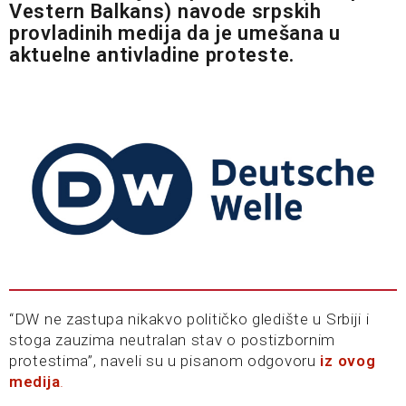
Vestern Balkans) navode srpskih
provladinih medija da je umešana u
aktuelne antivladine proteste.
“DW ne zastupa nikakvo političko gledište u Srbiji i
stoga zauzima neutralan stav o postizbornim
protestima”, naveli su u pisanom odgovoru
iz ovog
medija
.