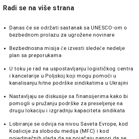
Radi se na više strana
Danas će se održati sastanak sa UNESCO-om o
bezbednom prolazu za ugrožene novinare
Bezbednosna misija će izvesti sledeće nedelje
plan sa preporukama
U toku je rad na uspostavljanju logističkog centra
i kancelarije u Poljskoj koji mogu pomoći u
kanalisanju hitne podrške sindikatima u Ukrajini
Nastavljaju se diskusije sa finansijerima kako bi
pomogli u pružanju podrške za preseljenje na
drugu lokaciju i izgradnju kapaciteta sindikata
Lobiranje se odvija na nivou Saveta Evrope, kod
Koalicije za slobodu medija (MFC) i kod
pojedinačnih vlada da se pojačaju napori da se