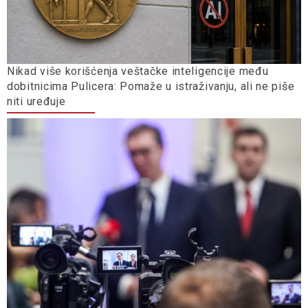
Nikad više korišćenja veštačke inteligencije među
dobitnicima Pulicera: Pomaže u istraživanju, ali ne piše
niti uređuje