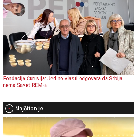
Fondacija Ćuruvija: Jedino vlasti odgovara da Srbija
nema Savet REM-a
Najčitanije