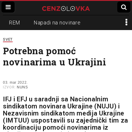
REM
Napadi na novinare
Zvučni top
Crna Gora
N1
SVET
Potrebna pomoć
Propaganda
Lokalni mediji
novinarima u Ukrajini
Informer
Slavko Ćuruvija
03. mar 2022.
IZVOR:
NUNS
IFJ i EFJ u saradnji sa Nacionalnim
sindikatom novinara Ukrajine (NUJU) i
Nezavisnim sindikatom medija Ukrajine
(IMTUU) uspostavili su zajednički tim za
koordinaciju pomoći novinarima iz