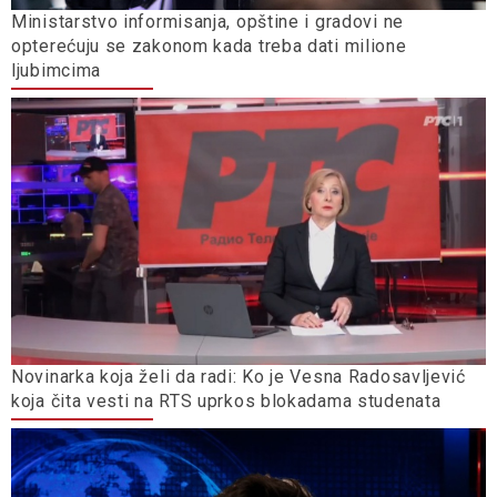
Ministarstvo informisanja, opštine i gradovi ne
opterećuju se zakonom kada treba dati milione
ljubimcima
Novinarka koja želi da radi: Ko je Vesna Radosavljević
koja čita vesti na RTS uprkos blokadama studenata