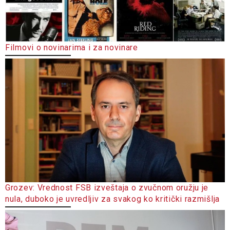
Filmovi o novinarima i za novinare
Grozev: Vrednost FSB izveštaja o zvučnom oružju je
nula, duboko je uvredljiv za svakog ko kritički razmišlja