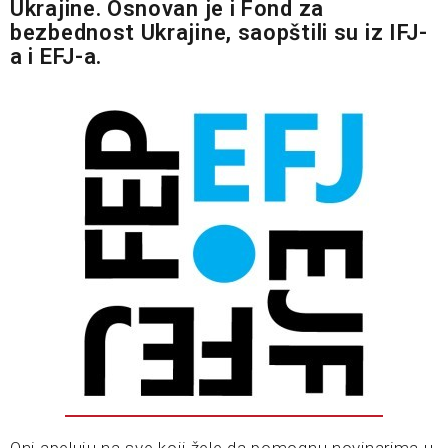
Ukrajine. Osnovan je i Fond za
bezbednost Ukrajine, saopštili su iz IFJ-
a i EFJ-a.