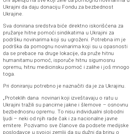
Oni apeluju na sve koji žele da pomognu novinarima u
Ukrajini da daju donaciju Fondu za bezbednost
Ukrajine.
Sva donirana sredstva biće direktno iskorišćena za
pružanje hitne pomoći sindikatima u Ukrajini za
podršku novinarima koji su ugroženi. Potrebna im je
podrška da pomognu novinarima koji su u opasnosti
da se prebace na druge lokacije, da pruže hitnu
humanitarnu pomoć, isporuče hitnu sigurnosnu
opremu, hitnu medicinsku pomoć i zalihe i još mnogo
toga.
Pri doniranju potrebno je naznačiti da je za Ukrajinu.
„Proteklih dana novinari koji izveštavaju o ratu u
Ukrajini tražili su pancirne jakne i šlemove – osnovnu
bezbednosnu opremu. To nisu individualni slobodni
ljudi – neki od njih rade čak i za nacionalne javne
emitere. Pozivamo sve članove da podsete medijske
poslodavce u svojoj zemlji da su dužni da brinu o