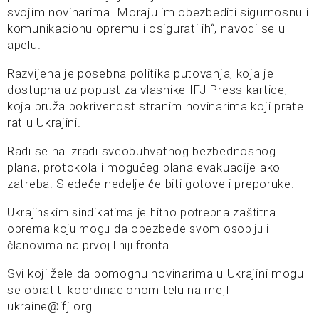
svojim novinarima. Moraju im obezbediti sigurnosnu i
komunikacionu opremu i osigurati ih“, navodi se u
apelu.
Razvijena je posebna politika putovanja, koja je
dostupna uz popust za vlasnike IFJ Press kartice,
koja pruža pokrivenost stranim novinarima koji prate
rat u Ukrajini.
Radi se na izradi sveobuhvatnog bezbednosnog
plana, protokola i mogućeg plana evakuacije ako
zatreba. Sledeće nedelje će biti gotove i preporuke.
Ukrajinskim sindikatima je hitno potrebna zaštitna
oprema koju mogu da obezbede svom osoblju i
članovima na prvoj liniji fronta.
Svi koji žele da pomognu novinarima u Ukrajini mogu
se obratiti koordinacionom telu na mejl
ukraine@ifj.org.