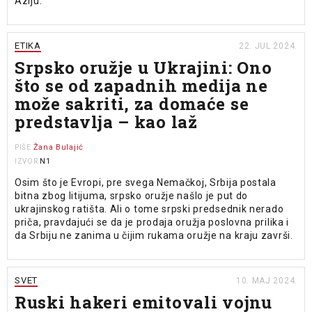
Aziju.
ETIKA
22. JUL 2024.
Srpsko oružje u Ukrajini: Ono
što se od zapadnih medija ne
može sakriti, za domaće se
predstavlja – kao laž
Žana Bulajić
PIŠE
N1
IZVOR
Osim što je Evropi, pre svega Nemačkoj, Srbija postala
bitna zbog litijuma, srpsko oružje našlo je put do
ukrajinskog ratišta. Ali o tome srpski predsednik nerado
priča, pravdajući se da je prodaja oružja poslovna prilika i
da Srbiju ne zanima u čijim rukama oružje na kraju završi.
SVET
10. MAJ 2024.
Ruski hakeri emitovali vojnu