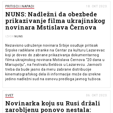
PRITISCI I NAPADI
18. OKT 2023.
NUNS: Nadležni da obezbede
prikazivanje filma ukrajinskog
novinara Mstislava Černova
NUNS
IZVOR
Nezavisno udruženje novinara Srbije osuđuje pritisak
Srpske radiklane stranke na Centar za kulturu Lazarevac
koji je doveo do zabrane prikazivanja dokumentarnog
filma ukrajinskog novinara Mstislava Černova “20 dana u
Mariupolju”, na festivalu Beldocs u Lazarevcu. Javnosti
treba da bude jasno da meru zabrane distribucije
kinematografskog dela ili informacije može da izrekne
jedino nadležni sud na osnovu predloga javnog tužioca.
SVET
06. OKT 2023.
Novinarka koju su Rusi držali
zarobljenu ponovo nestala: