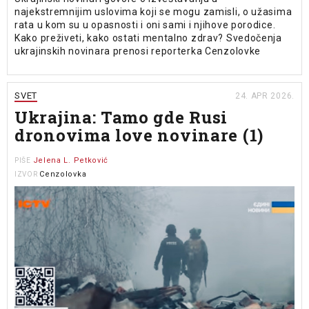
najekstremnijim uslovima koji se mogu zamisli, o užasima
rata u kom su u opasnosti i oni sami i njihove porodice.
Kako preživeti, kako ostati mentalno zdrav? Svedočenja
ukrajinskih novinara prenosi reporterka Cenzolovke
SVET
24. APR 2026.
Ukrajina: Tamo gde Rusi
dronovima love novinare (1)
Jelena L. Petković
PIŠE
Cenzolovka
IZVOR