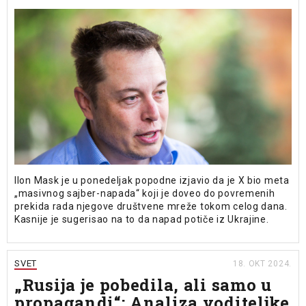
Ilon Mask je u ponedeljak popodne izjavio da je X bio meta
„masivnog sajber-napada“ koji je doveo do povremenih
prekida rada njegove društvene mreže tokom celog dana.
Kasnije je sugerisao na to da napad potiče iz Ukrajine.
SVET
18. OKT 2024.
„Rusija je pobedila, ali samo u
propagandi“: Analiza voditeljke