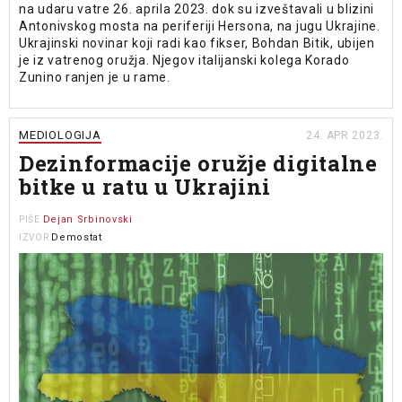
na udaru vatre 26. aprila 2023. dok su izveštavali u blizini
Antonivskog mosta na periferiji Hersona, na jugu Ukrajine.
Ukrajinski novinar koji radi kao fikser, Bohdan Bitik, ubijen
je iz vatrenog oružja. Njegov italijanski kolega Korado
Zunino ranjen je u rame.
MEDIOLOGIJA
24. APR 2023.
Dezinformacije oružje digitalne
bitke u ratu u Ukrajini
Dejan Srbinovski
PIŠE
Demostat
IZVOR