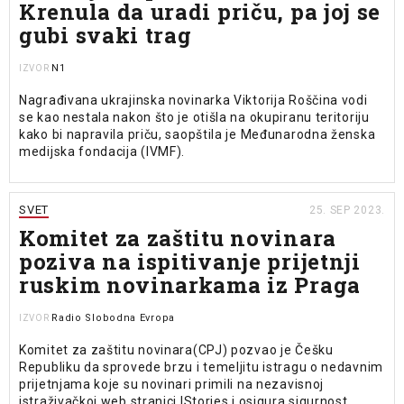
Krenula da uradi priču, pa joj se
gubi svaki trag
N1
IZVOR
Nagrađivana ukrajinska novinarka Viktorija Roščina vodi
se kao nestala nakon što je otišla na okupiranu teritoriju
kako bi napravila priču, saopštila je Međunarodna ženska
medijska fondacija (IVMF).
SVET
25. SEP 2023.
Komitet za zaštitu novinara
poziva na ispitivanje prijetnji
ruskim novinarkama iz Praga
Radio Slobodna Evropa
IZVOR
Komitet za zaštitu novinara(CPJ) pozvao je Češku
Republiku da sprovede brzu i temeljitu istragu o nedavnim
prijetnjama koje su novinari primili na nezavisnoj
istraživačkoj web stranici IStories i osigura sigurnost