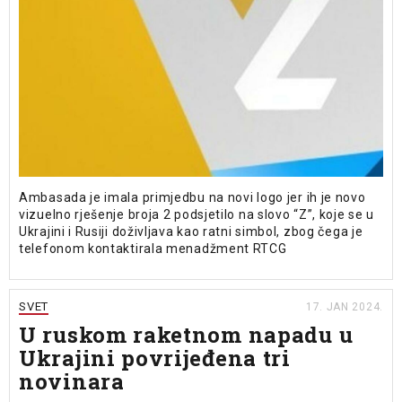
Ambasada je imala primjedbu na novi logo jer ih je novo
vizuelno rješenje broja 2 podsjetilo na slovo “Z”, koje se u
Ukrajini i Rusiji doživljava kao ratni simbol, zbog čega je
telefonom kontaktirala menadžment RTCG
SVET
17. JAN 2024.
U ruskom raketnom napadu u
Ukrajini povrijeđena tri
novinara