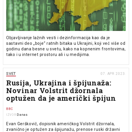
Objavljivanje lažnih vesti i dezinformacija kao da je
sastavni deo „boje” ratnih bitaka u Ukrajini, koji već više od
godinu dana besne u svetu, kako na kopnenim frontovima,
tako i u internet prostoru ali i u medijima.
SVET
07. APR 2023.
Rusija, Ukrajina i špijunaža:
Novinar Volstrit džornala
optužen da je američki špijun
BBC
Danas
IZVOR
Evan Gerškovič, dopisnik američkog Volstrit džornala,
zvanično je optužen za špijunažu, prenose ruski državni