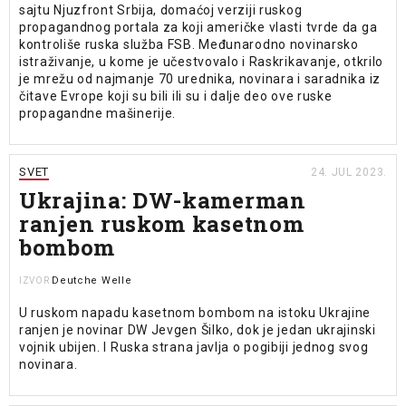
sajtu Njuzfront Srbija, domaćoj verziji ruskog
propagandnog portala za koji američke vlasti tvrde da ga
kontroliše ruska služba FSB. Međunarodno novinarsko
istraživanje, u kome je učestvovalo i Raskrikavanje, otkrilo
je mrežu od najmanje 70 urednika, novinara i saradnika iz
čitave Evrope koji su bili ili su i dalje deo ove ruske
propagandne mašinerije.
SVET
24. JUL 2023.
Ukrajina: DW-kamerman
ranjen ruskom kasetnom
bombom
Deutche Welle
IZVOR
U ruskom napadu kasetnom bombom na istoku Ukrajine
ranjen je novinar DW Jevgen Šilko, dok je jedan ukrajinski
vojnik ubijen. I Ruska strana javlja o pogibiji jednog svog
novinara.