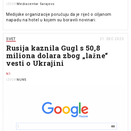
Mediacentar Sarajevo
IZVOR
Medijske organizacije poručuju da je riječ o ciljanom
napadu na hotel u kojem su boravili novinari.
SVET
21. DEC 2023.
Rusija kaznila Gugl s 50,8
miliona dolara zbog „lažne“
vesti o Ukrajini
N1
NUNS
IZVOR