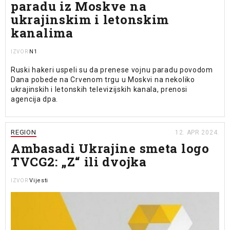
paradu iz Moskve na
ukrajinskim i letonskim
kanalima
N1
IZVOR
Ruski hakeri uspeli su da prenese vojnu paradu povodom
Dana pobede na Crvenom trgu u Moskvi na nekoliko
ukrajinskih i letonskih televizijskih kanala, prenosi
agencija dpa.
REGION
12. APR 2024.
Ambasadi Ukrajine smeta logo
TVCG2: „Z“ ili dvojka
Vijesti
IZVOR