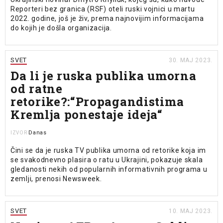
Reporteri bez granica (RSF) oteli ruski vojnici u martu
2022. godine, još je živ, prema najnovijim informacijama
do kojih je došla organizacija.
SVET
30. MAJ 2023.
Da li je ruska publika umorna
od ratne
retorike?:“Propagandistima
Kremlja ponestaje ideja“
Danas
IZVOR
Čini se da je ruska TV publika umorna od retorike koja im
se svakodnevno plasira o ratu u Ukrajini, pokazuje skala
gledanosti nekih od popularnih informativnih programa u
zemlji, prenosi Newsweek.
SVET
10. MAJ 2023.