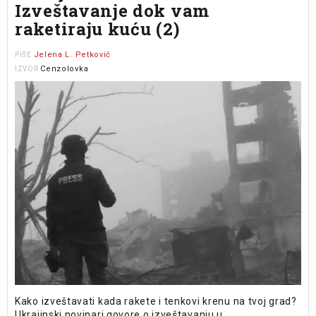
Izveštavanje dok vam
raketiraju kuću (2)
Jelena L. Petković
PIŠE
Cenzolovka
IZVOR
Kako izveštavati kada rakete i tenkovi krenu na tvoj grad?
Ukrajinski novinari govore o izveštavanju u