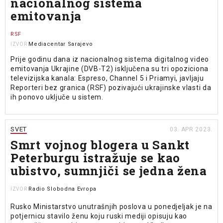
nacionalnog sistema
emitovanja
RSF
Mediacentar Sarajevo
IZVOR
Prije godinu dana iz nacionalnog sistema digitalnog video
emitovanja Ukrajine (DVB-T2) isključena su tri opoziciona
televizijska kanala: Espreso, Channel 5 i Priamyi, javljaju
Reporteri bez granica (RSF) pozivajući ukrajinske vlasti da
ih ponovo uključe u sistem.
SVET
03. APR 2023.
Smrt vojnog blogera u Sankt
Peterburgu istražuje se kao
ubistvo, sumnjiči se jedna žena
Radio Slobodna Evropa
IZVOR
Rusko Ministarstvo unutrašnjih poslova u ponedjeljak je na
potjernicu stavilo ženu koju ruski mediji opisuju kao