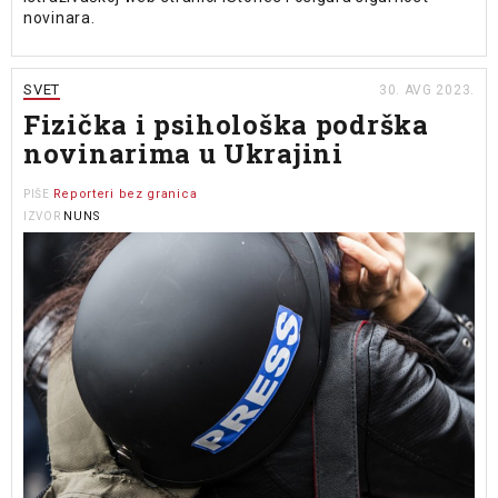
novinara.
SVET
30. AVG 2023.
Fizička i psihološka podrška
novinarima u Ukrajini
Reporteri bez granica
PIŠE
NUNS
IZVOR