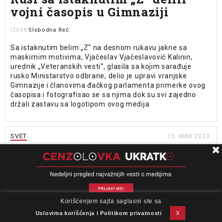
vojni časopis u Gimnaziji
Slobodna Reč
IZVOR
Sa istaknutim belim „Z“ na desnom rukavu jakne sa
maskirnim motivima, Vjačeslav Vjačeslavovič Kalinin,
urednik „Veteranskih vesti“, glasila sa kojim sarađuje
rusko Ministarstvo odbrane, delio je upravi vranjske
Gimnazije i članovima đačkog parlamenta primerke ovog
časopisa i fotografisao se sa njima dok su svi zajedno
držali zastavu sa logotipom ovog medija.
SVET
15. MAR 2023.
Cenzori u Rusiji obračunavaju
se sa istinom na internetu
Aleksej Gorbačev
PIŠE
Glas Amerike
IZVOR
Korišćenjem sajta saglasni ste sa
O nama
Impresum
Podrška
Kontakt
Newsletter
Dok Rusija pokušava da kontroliše narativ o ratu u Ukrajini,
Uslovi korišćenja
Uslovima korišćenja i Politikom privatnosti
X
onlajn mediji i novinari nalaze se u nezgodnoj situaciji.