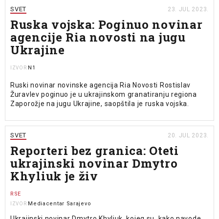
SVET
23. JUL 2023.
Ruska vojska: Poginuo novinar
agencije Ria novosti na jugu
Ukrajine
N1
IZVOR
Ruski novinar novinske agencija Ria Novosti Rostislav
Žuravlev poginuo je u ukrajinskom granatiranju regiona
Zaporožje na jugu Ukrajine, saopštila je ruska vojska.
SVET
20. JUL 2023.
Reporteri bez granica: Oteti
ukrajinski novinar Dmytro
Khyliuk je živ
RSE
Mediacentar Sarajevo
IZVOR
Ukrajinski novinar Dmytro Khyliuk, kojeg su, kako navode