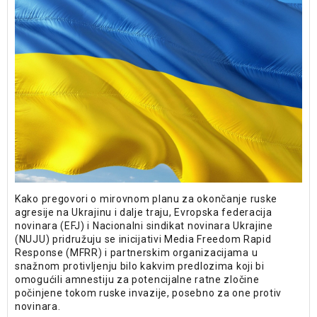
Kako pregovori o mirovnom planu za okončanje ruske
agresije na Ukrajinu i dalje traju, Evropska federacija
novinara (EFJ) i Nacionalni sindikat novinara Ukrajine
(NUJU) pridružuju se inicijativi Media Freedom Rapid
Response (MFRR) i partnerskim organizacijama u
snažnom protivljenju bilo kakvim predlozima koji bi
omogućili amnestiju za potencijalne ratne zločine
počinjene tokom ruske invazije, posebno za one protiv
novinara.