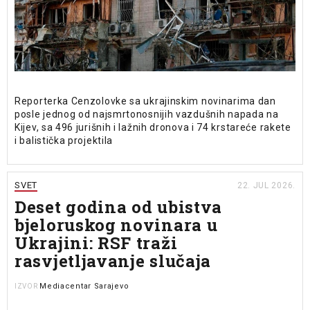
Reporterka Cenzolovke sa ukrajinskim novinarima dan
posle jednog od najsmrtonosnijih vazdušnih napada na
Kijev, sa 496 jurišnih i lažnih dronova i 74 krstareće rakete
i balistička projektila
SVET
22. JUL 2026.
Deset godina od ubistva
bjeloruskog novinara u
Ukrajini: RSF traži
rasvjetljavanje slučaja
Mediacentar Sarajevo
IZVOR