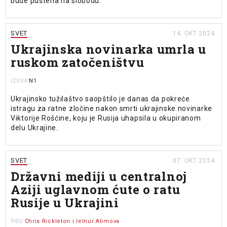
bude puštena na slobodu.
SVET
14. OKT 2024.
Ukrajinska novinarka umrla u
ruskom zatočeništvu
N1
IZVOR
Ukrajinsko tužilaštvo saopštilo je danas da pokreće
istragu za ratne zločine nakon smrti ukrajinske novinarke
Viktorije Rošćine, koju je Rusija uhapsila u okupiranom
delu Ukrajine.
SVET
07. OKT 2024.
Državni mediji u centralnoj
Aziji uglavnom ćute o ratu
Rusije u Ukrajini
Chris Rickleton i Ielnur Alimova
PIŠU