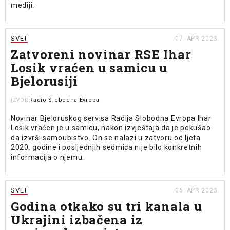
mediji.
SVET
07. APR 2023.
Zatvoreni novinar RSE Ihar
Losik vraćen u samicu u
Bjelorusiji
Radio Slobodna Evropa
IZVOR
Novinar Bjeloruskog servisa Radija Slobodna Evropa Ihar
Losik vraćen je u samicu, nakon izvještaja da je pokušao
da izvrši samoubistvo. On se nalazi u zatvoru od ljeta
2020. godine i posljednjih sedmica nije bilo konkretnih
informacija o njemu.
SVET
06. APR 2023.
Godina otkako su tri kanala u
Ukrajini izbačena iz