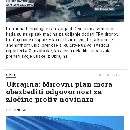
Promena tehnologije ratovanja doživela novi vrhunac
kada su na spisak mašina za ubijanje dodati FPV dronovi.
Uređaji nose eksploziv koji aktivira džojstik, a kamere
anonimnom ubici prenose sliku žrtve uživo, svedoči
reporterka Cenzolovke, koja će u nekoliko nastavaka
preneti svoje utiske iz Ukrajine
SVET
05. DEC 2025.
Ukrajina: Mirovni plan mora
obezbediti odgovornost za
zločine protiv novinara
NUNS
IZVOR