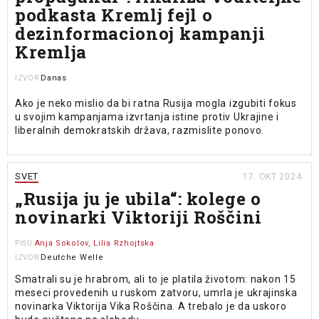
podkasta Kremlj fejl o
dezinformacionoj kampanji
Kremlja
Danas
IZVOR
Ako je neko mislio da bi ratna Rusija mogla izgubiti fokus
u svojim kampanjama izvrtanja istine protiv Ukrajine i
liberalnih demokratskih država, razmislite ponovo.
SVET
17. OKT 2024.
„Rusija ju je ubila“: kolege o
novinarki Viktoriji Roščini
Anja Sokolov, Lilia Rzhojtska
PIŠU
Deutche Welle
IZVOR
Smatrali su je hrabrom, ali to je platila životom: nakon 15
meseci provedenih u ruskom zatvoru, umrla je ukrajinska
novinarka Viktorija Vika Roščina. A trebalo je da uskoro