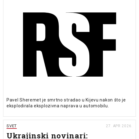
Pavel Sheremet je smrtno stradao u Kijevu nakon što je
eksplodirala eksplozivna naprava u automobilu.
SVET
27. APR 2026.
Ukrajinski novinari: