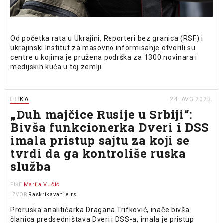
Od početka rata u Ukrajini, Reporteri bez granica (RSF) i
ukrajinski Institut za masovno informisanje otvorili su
centre u kojima je pružena podrška za 1300 novinara i
medijskih kuća u toj zemlji.
ETIKA
24. AVG 2023.
„Duh majčice Rusije u Srbiji“:
Bivša funkcionerka Dveri i DSS
imala pristup sajtu za koji se
tvrdi da ga kontroliše ruska
služba
Marija Vučić
PIŠE
Raskrikavanje.rs
IZVOR
Proruska analitičarka Dragana Trifković, inače bivša
članica predsedništava Dveri i DSS-a, imala je pristup