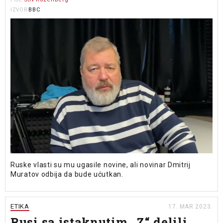
BBC
IZVOR
Ruske vlasti su mu ugasile novine, ali novinar Dmitrij
Muratov odbija da bude ućutkan.
ETIKA
17. MAR 2023.
Rusi sa istaknutim „Z“ delili