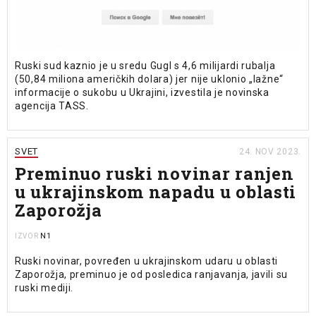
Ruski sud kaznio je u sredu Gugl s 4,6 milijardi rubalja
(50,84 miliona američkih dolara) jer nije uklonio „lažne“
informacije o sukobu u Ukrajini, izvestila je novinska
agencija TASS.
SVET
24. NOV 2023.
Preminuo ruski novinar ranjen
u ukrajinskom napadu u oblasti
Zaporožja
N1
IZVOR
Ruski novinar, povređen u ukrajinskom udaru u oblasti
Zaporožja, preminuo je od posledica ranjavanja, javili su
ruski mediji.