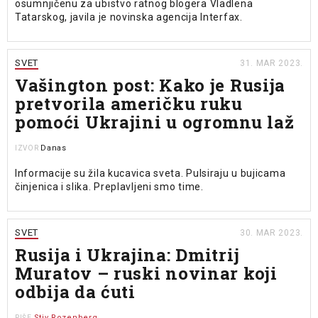
osumnjičenu za ubistvo ratnog blogera Vladlena
Tatarskog, javila je novinska agencija Interfax.
SVET
31. MAR 2023.
Vašington post: Kako je Rusija
pretvorila američku ruku
pomoći Ukrajini u ogromnu laž
Danas
IZVOR
Informacije su žila kucavica sveta. Pulsiraju u bujicama
činjenica i slika. Preplavljeni smo time.
SVET
30. MAR 2023.
Rusija i Ukrajina: Dmitrij
Muratov – ruski novinar koji
odbija da ćuti
Stiv Rozenberg
PIŠE