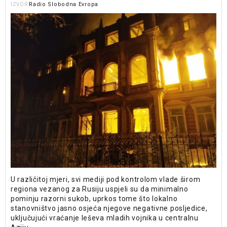
Radio Slobodna Evropa
IZVOR
U različitoj mjeri, svi mediji pod kontrolom vlade širom
regiona vezanog za Rusiju uspjeli su da minimalno
pominju razorni sukob, uprkos tome što lokalno
stanovništvo jasno osjeća njegove negativne posljedice,
uključujući vraćanje leševa mladih vojnika u centralnu