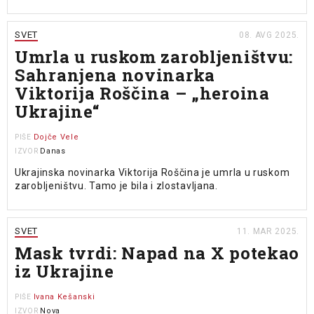
SVET
08. AVG 2025.
Umrla u ruskom zarobljeništvu:
Sahranjena novinarka
Viktorija Roščina – „heroina
Ukrajine“
Dojče Vele
PIŠE
Danas
IZVOR
Ukrajinska novinarka Viktorija Roščina je umrla u ruskom
zarobljeništvu. Tamo je bila i zlostavljana.
SVET
11. MAR 2025.
Mask tvrdi: Napad na X potekao
iz Ukrajine
Ivana Kešanski
PIŠE
Nova
IZVOR