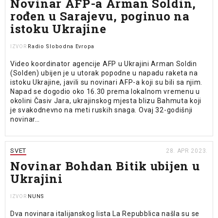
Novinar AFP-a Arman Soldin,
rođen u Sarajevu, poginuo na
istoku Ukrajine
Radio Slobodna Evropa
IZVOR
Video koordinator agencije AFP u Ukrajini Arman Soldin
(Solden) ubijen je u utorak popodne u napadu raketa na
istoku Ukrajine, javili su novinari AFP-a koji su bili sa njim.
Napad se dogodio oko 16.30 prema lokalnom vremenu u
okolini Časiv Jara, ukrajinskog mjesta blizu Bahmuta koji
je svakodnevno na meti ruskih snaga. Ovaj 32-godišnji
novinar…
SVET
28. APR 2023.
Novinar Bohdan Bitik ubijen u
Ukrajini
NUNS
IZVOR
Dva novinara italijanskog lista La Repubblica našla su se