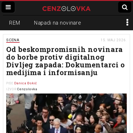
REM
Napadi na novinare
Zvučni top
Crna Gora
N1
SCENA
15. MAJ 2026.
Od beskompromisnih novinara
Propaganda
Lokalni mediji
do borbe protiv digitalnog
Divljeg zapada: Dokumentarci o
Informer
Slavko Ćuruvija
medijima i informisanju
Danica Đokić
PIŠE
Cenzolovka
IZVOR