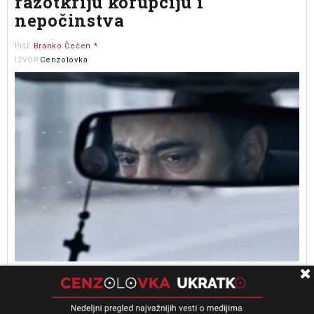
razotkriju korupciju i
nepočinstva
Branko Čečen *
PIŠE
Cenzolovka
IZVOR
Upoznajte svet građana koji su zajedno sa istraživačkim
novinarima kopali po dokumentima, intervjuisali izvore,
frustrirali se i slavili tokom istraživanja – sve to na