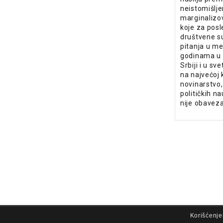
neistomišljen
marginaliz
koje za posl
društvene s
pitanja u me
godinama u 
Srbiji i u sv
na najvećoj 
novinarstvo,
političkih na
nije obavez
lovi korišćenja
Korišćenje