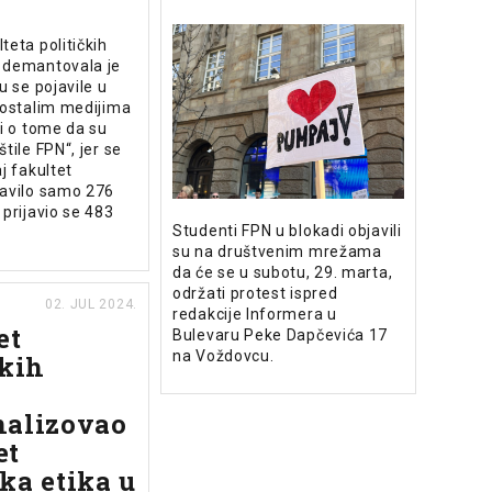
teta političkih
 demantovala je
u se pojavile u
 ostalim medijima
ti o tome da su
tile FPN“, jer se
j fakultet
javilo samo 276
 prijavio se 483
Studenti FPN u blokadi objavili
su na društvenim mrežama
da će se u subotu, 29. marta,
održati protest ispred
02. JUL 2024.
redakcije Informera u
et
Bulevaru Peke Dapčevića 17
na Voždovcu.
čkih
nalizovao
et
ka etika u