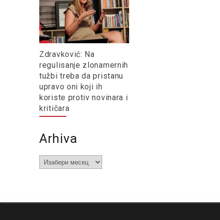
Zdravković: Na
regulisanje zlonamernih
tužbi treba da pristanu
upravo oni koji ih
koriste protiv novinara i
kritičara
Arhiva
Arhiva
O nama
Impresum
Podrška
Kontakt
Newsletter
Us