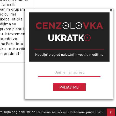
icima ili
ovanim grupama,
edicu ima
ukobe, etička
dijima su
prvom planu i u
etu. Istovremeno,
katedri za
 na Fakultetu
uka - etika više
an predmet
m sajta saglasni ste sa
Uslovima korišćenja i Politikom privatnosti
X