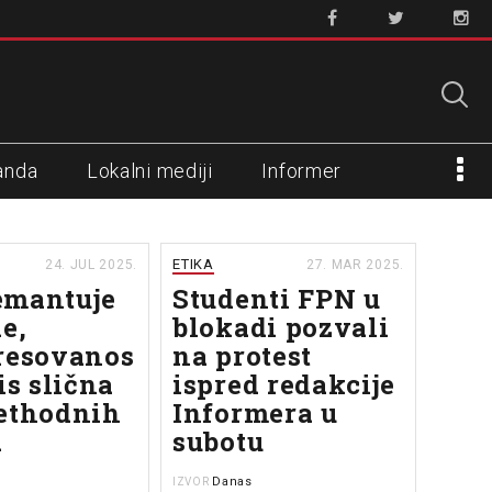
anda
Lokalni mediji
Informer
ETIKA
24. JUL 2025.
27. MAR 2025.
emantuje
Studenti FPN u
e,
blokadi pozvali
resovanos
na protest
is slična
ispred redakcije
ethodnih
Informera u
a
subotu
Danas
IZVOR