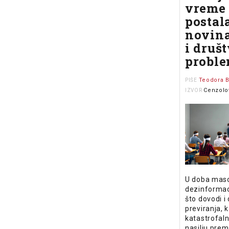
vreme 
postal
novina
i druš
probl
Teodora B
PIŠE
Cenzolo
IZVOR
U doba maso
dezinformac
što dovodi i 
previranja, 
katastrofal
nasilju pre