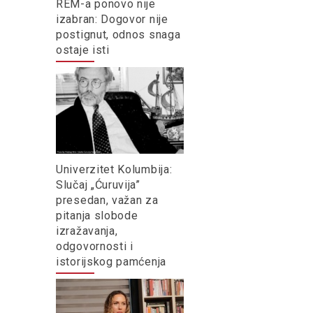
REM-a ponovo nije
izabran: Dogovor nije
postignut, odnos snaga
ostaje isti
Univerzitet Kolumbija:
Slučaj „Ćuruvija”
presedan, važan za
pitanja slobode
izražavanja,
odgovornosti i
istorijskog pamćenja