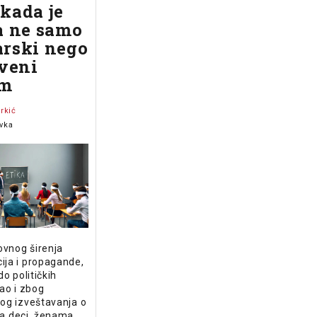
kada je
a ne samo
rski nego
tveni
em
rkić
vka
vnog širenja
ija i propagande,
do političkih
kao i zbog
nog izveštavanja o
ma deci, ženama,