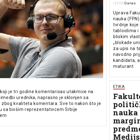
Danas
IZVOR
Uprava Fakul
nauka (FPN)
tvrdnje koje 
tabloidima i
bliskim vlas
„blokade uniš
za upis na ta
navodno pri
kandidata, a
maturant.
ETIKA
koji je tri godine komentarisao utakmice na
Fakult
rimedbi urednika, naprasno je sklonjen sa
politi
zbog kvaliteta komentara. Sve to nakon što je
ju sa bivšim reprezentativcem Srbije
nauka
cem
margi
predm
Medijs