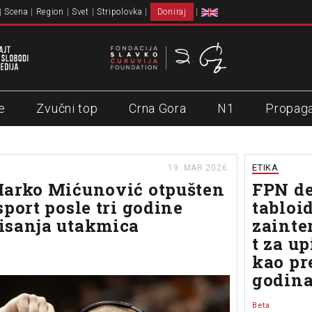
Scena
Region
Svet
Stripolovka
Doniraj
e
Zvučni top
Crna Gora
N1
Propag
ETIKA
19. MAR 2026.
Marko Mićunović otpušten
FPN d
sport posle tri godine
tabloid
isanja utakmica
zainte
t za up
kao pr
godin
Beta