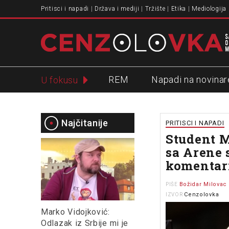
Pritisci i napadi
Država i mediji
Tržište
Etika
Mediologija
REM
Napadi na novinar
U fokusu
Slavko Ćuruvija
Najčitanije
PRITISCI I NAPADI
Student 
sa Arene 
komentar
Božidar Milovac
PIŠE
Cenzolovka
IZVOR
Marko Vidojković:
Odlazak iz Srbije mi je