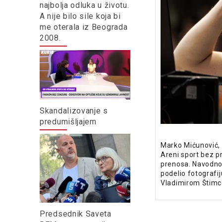
najbolja odluka u životu.
A nije bilo sile koja bi
me oterala iz Beograda
2008.
Skandalizovanje s
predumišljajem
Marko Mićunović, 
Areni sport bez p
prenosa. Navodno 
podelio fotografi
Vladimirom Štim
Predsednik Saveta