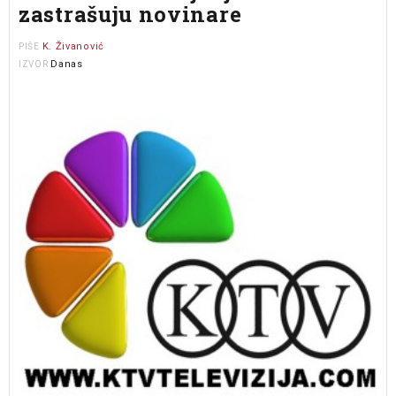
zastrašuju novinare
K. Živanović
PIŠE
Danas
IZVOR