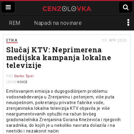
REM
Napadi na novinare
Zvučni top
Crna Gora
N1
ETIKA
13. APR 2020.
Slučaj KTV: Neprimerena
Propaganda
Lokalni mediji
medijska kampanja lokalne
televizije
Informer
Slavko Ćuruvija
Darko Šper
PIŠE
VOICE
IZVOR
Emitovanjem emisija o dugogodišnjem problemu
vodosnabdevanja u Zrenjaninu i potonjem, više puta
neuspešnom, pokretanju privatne fabrike vode,
zrenjaninska lokalna televizija KTV objavila je više
neargumentovanih optužbi na račun bivšeg
gradonačelnika Zrenjanina Gorana Kneževića i njegovih
saradnika, do kojih je u nekoliko navrata dolazila i na
neetički i nezakonit način.