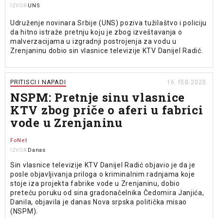
UNS
IZVOR
Udruženje novinara Srbije (UNS) poziva tužilaštvo i policiju
da hitno istraže pretnju koju je zbog izveštavanja o
malverzacijama u izgradnji postrojenja za vodu u
Zrenjaninu dobio sin vlasnice televizije KTV Danijel Radić.
PRITISCI I NAPADI
16. FEB 2020.
NSPM: Pretnje sinu vlasnice
KTV zbog priče o aferi u fabrici
vode u Zrenjaninu
FoNet
Danas
IZVOR
Sin vlasnice televizije KTV Danijel Radić objavio je da je
posle objavljivanja priloga o kriminalnim radnjama koje
stoje iza projekta fabrike vode u Zrenjaninu, dobio
preteću poruku od sina gradonačelnika Čedomira Janjića,
Danila, objavila je danas Nova srpska politička misao
(NSPM).