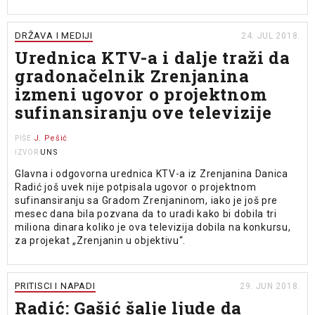
DRŽAVA I MEDIJI
24. JUL 2018.
Urednica KTV-a i dalje traži da
gradonačelnik Zrenjanina
izmeni ugovor o projektnom
sufinansiranju ove televizije
J. Pešić
PIŠE
UNS
IZVOR
Glavna i odgovorna urednica KTV-a iz Zrenjanina Danica
Radić još uvek nije potpisala ugovor o projektnom
sufinansiranju sa Gradom Zrenjaninom, iako je još pre
mesec dana bila pozvana da to uradi kako bi dobila tri
miliona dinara koliko je ova televizija dobila na konkursu,
za projekat „Zrenjanin u objektivu“.
PRITISCI I NAPADI
29. JUN 2018.
Radić: Gašić šalje ljude da