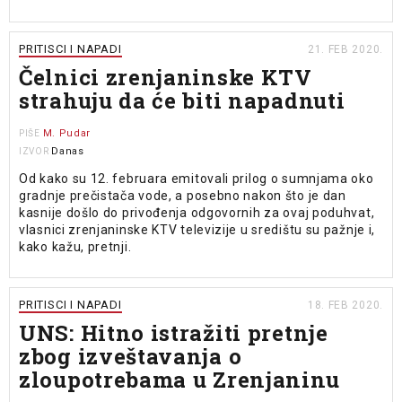
PRITISCI I NAPADI
21. FEB 2020.
Čelnici zrenjaninske KTV
strahuju da će biti napadnuti
M. Pudar
PIŠE
Danas
IZVOR
Od kako su 12. februara emitovali prilog o sumnjama oko
gradnje prečistača vode, a posebno nakon što je dan
kasnije došlo do privođenja odgovornih za ovaj poduhvat,
vlasnici zrenjaninske KTV televizije u središtu su pažnje i,
kako kažu, pretnji.
PRITISCI I NAPADI
18. FEB 2020.
UNS: Hitno istražiti pretnje
zbog izveštavanja o
zloupotrebama u Zrenjaninu