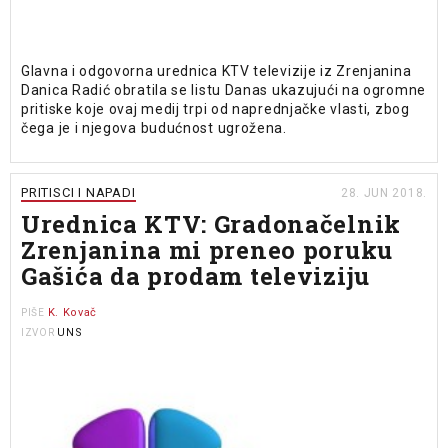
Glavna i odgovorna urednica KTV televizije iz Zrenjanina
Danica Radić obratila se listu Danas ukazujući na ogromne
pritiske koje ovaj medij trpi od naprednjačke vlasti, zbog
čega je i njegova budućnost ugrožena.
PRITISCI I NAPADI
28. JUN 2018.
Urednica KTV: Gradonačelnik
Zrenjanina mi preneo poruku
Gašića da prodam televiziju
K. Kovač
PIŠE
UNS
IZVOR