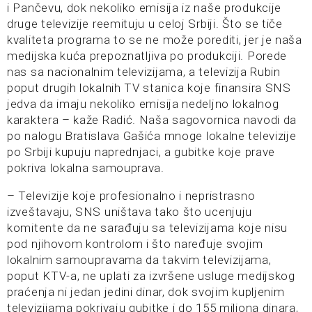
i Pančevu, dok nekoliko emisija iz naše produkcije
druge televizije reemituju u celoj Srbiji. Što se tiče
kvaliteta programa to se ne može porediti, jer je naša
medijska kuća prepoznatljiva po produkciji. Porede
nas sa nacionalnim televizijama, a televizija Rubin
poput drugih lokalnih TV stanica koje finansira SNS
jedva da imaju nekoliko emisija nedeljno lokalnog
karaktera – kaže Radić. Naša sagovornica navodi da
po nalogu Bratislava Gašića mnoge lokalne televizije
po Srbiji kupuju naprednjaci, a gubitke koje prave
pokriva lokalna samouprava.
– Televizije koje profesionalno i nepristrasno
izveštavaju, SNS uništava tako što ucenjuju
komitente da ne sarađuju sa televizijama koje nisu
pod njihovom kontrolom i što naređuje svojim
lokalnim samoupravama da takvim televizijama,
poput KTV-a, ne uplati za izvršene usluge medijskog
praćenja ni jedan jedini dinar, dok svojim kupljenim
televizijama pokrivaju gubitke i do 155 miliona dinara,