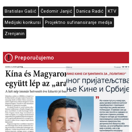
Bratislav Gašić
Čedomir Janjić
Danica Radić
KTV
Medijski konkursi
Projektno sufinansiranje medija
Zrenjanin
Preporučujemo