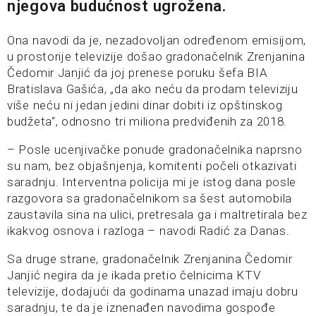
njegova budućnost ugrožena.
Ona navodi da je, nezadovoljan određenom emisijom,
u prostorije televizije došao gradonačelnik Zrenjanina
Čedomir Janjić da joj prenese poruku šefa BIA
Bratislava Gašića, „da ako neću da prodam televiziju
više neću ni jedan jedini dinar dobiti iz opštinskog
budžeta“, odnosno tri miliona predviđenih za 2018.
– Posle ucenjivačke ponude gradonačelnika naprsno
su nam, bez objašnjenja, komitenti počeli otkazivati
saradnju. Interventna policija mi je istog dana posle
razgovora sa gradonačelnikom sa šest automobila
zaustavila sina na ulici, pretresala ga i maltretirala bez
ikakvog osnova i razloga – navodi Radić za Danas.
Sa druge strane, gradonačelnik Zrenjanina Čedomir
Janjić negira da je ikada pretio čelnicima KTV
televizije, dodajući da godinama unazad imaju dobru
saradnju, te da je iznenađen navodima gospođe