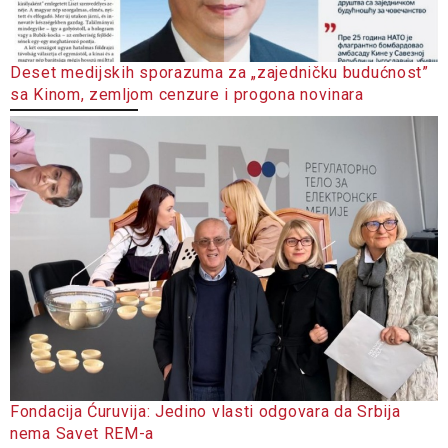
Deset medijskih sporazuma za „zajedničku budućnost”
sa Kinom, zemljom cenzure i progona novinara
Fondacija Ćuruvija: Jedino vlasti odgovara da Srbija
nema Savet REM-a