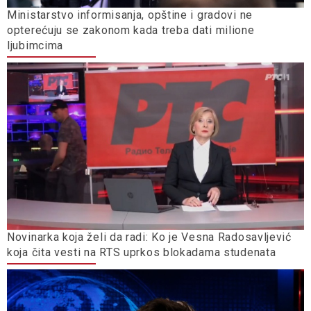
Ministarstvo informisanja, opštine i gradovi ne
opterećuju se zakonom kada treba dati milione
ljubimcima
Novinarka koja želi da radi: Ko je Vesna Radosavljević
koja čita vesti na RTS uprkos blokadama studenata