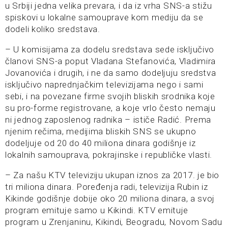
u Srbiji jedna velika prevara, i da iz vrha SNS-a stižu
spiskovi u lokalne samouprave kom mediju da se
dodeli koliko sredstava.
– U komisijama za dodelu sredstava sede isključivo
članovi SNS-a poput Vladana Stefanovića, Vladimira
Jovanovića i drugih, i ne da samo dodeljuju sredstva
isključivo naprednjačkim televizijama nego i sami
sebi, i na povezane firme svojih bliskih srodnika koje
su pro-forme registrovane, a koje vrlo često nemaju
ni jednog zaposlenog radnika – ističe Radić. Prema
njenim rečima, medijima bliskih SNS se ukupno
dodeljuje od 20 do 40 miliona dinara godišnje iz
lokalnih samouprava, pokrajinske i republičke vlasti.
– Za našu KTV televiziju ukupan iznos za 2017. je bio
tri miliona dinara. Poređenja radi, televizija Rubin iz
Kikinde godišnje dobije oko 20 miliona dinara, a svoj
program emituje samo u Kikindi. KTV emituje
program u Zrenjaninu, Kikindi, Beogradu, Novom Sadu