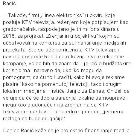
Radić.
– Takođe, firmi „Linea elektroniks“ u okviru koje
posluje KTV televizija, rešenjem koje potpisujem kao
gradonačelnik, raspodeljeno je tri miliona dinara u
2018. za projekat „Zrenjanin u objektivu“ kojim su
učestvovali na konkursu za sufinansiranje medijskih
projekata. Što se tiče komitenata KTV televizije i
navoda gospođe Radić da otkazuju svoje reklamne
kampanje, voleo bih da znam da li je reč o budžetskim
korisnicima i naravno da, ukoliko mogu da
pomognem, da ću to i uraditi, kako bi svoje reklame
plasirali kako na pomenutoj televiziji, tako i drugim
lokalnim medijima – ističe Janjić za Danas. On želi da
veruje da će se dobra saradnja lokalne samouprave i
njega kao gradonačelnika Zrenjanina sa KTV
televizijom nastaviti i u narednim periodu, „jer nema
razloga da bude drugačije“.
Danica Radić kaže da je projektno finansiranje medija