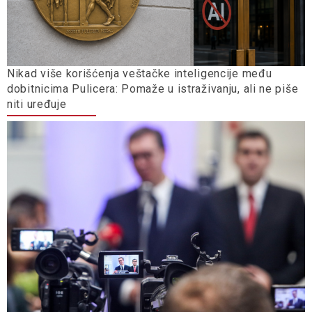
Nikad više korišćenja veštačke inteligencije među
dobitnicima Pulicera: Pomaže u istraživanju, ali ne piše
niti uređuje