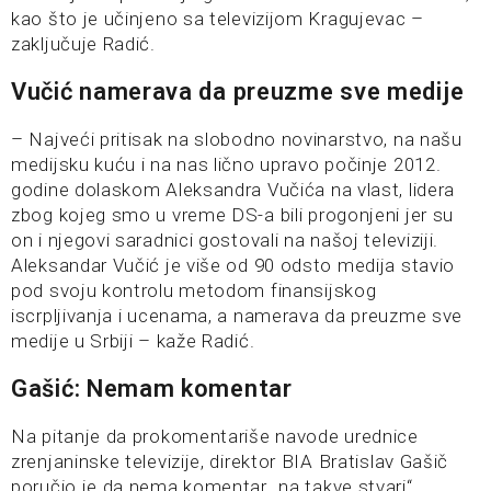
kao što je učinjeno sa televizijom Kragujevac –
zaključuje Radić.
Vučić namerava da preuzme sve medije
– Najveći pritisak na slobodno novinarstvo, na našu
medijsku kuću i na nas lično upravo počinje 2012.
godine dolaskom Aleksandra Vučića na vlast, lidera
zbog kojeg smo u vreme DS-a bili progonjeni jer su
on i njegovi saradnici gostovali na našoj televiziji.
Aleksandar Vučić je više od 90 odsto medija stavio
pod svoju kontrolu metodom finansijskog
iscrpljivanja i ucenama, a namerava da preuzme sve
medije u Srbiji – kaže Radić.
Gašić: Nemam komentar
Na pitanje da prokomentariše navode urednice
zrenjaninske televizije, direktor BIA Bratislav Gašič
poručio je da nema komentar „na takve stvari“.