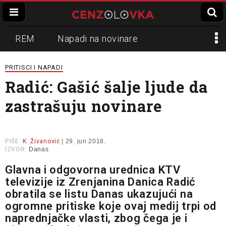
REM
Napadi na novinare
Zvučni top
Crna Gora
N1
PRITISCI I NAPADI
Radić: Gašić šalje ljude da
Propaganda
Lokalni mediji
zastrašuju novinare
Informer
Slavko Ćuruvija
PIŠE:
K. Živanović
| 29. jun 2018.
IZVOR:
Danas
Glavna i odgovorna urednica KTV
televizije iz Zrenjanina Danica Radić
obratila se listu Danas ukazujući na
ogromne pritiske koje ovaj medij trpi od
naprednjačke vlasti, zbog čega je i