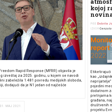
atmosf
kojoj 
novina
Dobrila J
PIŠE
Cenzolo
IZVOR
Freedom Rapid Response (MFRR) objavila je
Etiketirajući
ng izveštaj za 2025. godinu, u kojem se navodi
kao „izdajnik
dini zabeležila 1.481 povredu medijskih sloboda,
neprijatelje” 
ji, dodajući da je N1 jedan od najčešće
pojedini medi
dodatnom za
pretnjama ko
građana, na
društvenih 
01. MAJ 2021.
projektu Evr