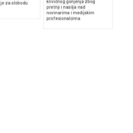
krivičnog gonjenja zbog
ije za slobodu
pretnji i nasilja nad
novinarima i medijskim
profesionalcima