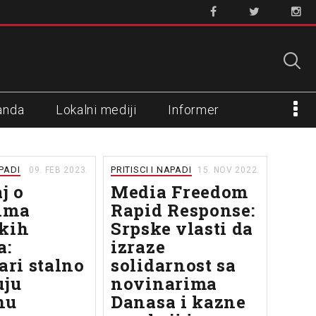
anda
Lokalni mediji
Informer
APADI
PRITISCI I NAPADI
09. FEB 2023.
15. NOV 2022.
j o
Media Freedom
ima
Rapid Response:
kih
Srpske vlasti da
a:
izraze
ari stalno
solidarnost sa
uju
novinarima
nu
Danasa i kazne