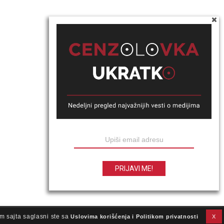
m sajta saglasni ste sa
Uslovima korišćenja i Politikom privatnosti
X