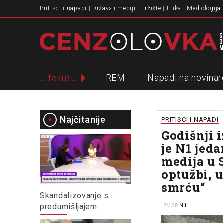
Pritisci i napadi
Država i mediji
Tržište
Etika
Mediologija
REM
Napadi na novinar
U fokusu
Slavko Ćuruvija
Najčitanije
PRITISCI I NAPADI
Godišnji 
je N1 jed
medija u 
optužbi, u
smrću“
Skandalizovanje s
predumišljajem
N1
IZVOR