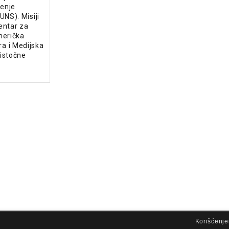
enje
UNS). Misiji
Centar za
merička
a i Medijska
istočne
lovi korišćenja
Korišćenje