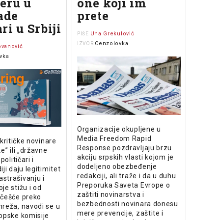
eru u
one koji im
rade
prete
ri u Srbiji
Una Grekulović
PIŠE
Cenzolovka
IZVOR
ovanović
vka
Organizacije okupljene u
Media Freedom Rapid
 kritičke novinare
Response pozdravljaju brzu
e” ili „državne
akciju srpskih vlasti kojom je
političari i
dodeljeno obezbeđenje
ji daju legitimitet
redakciji, ali traže i da u duhu
strašivanju i
Preporuka Saveta Evrope o
je stižu i od
zaštiti novinarstva i
jčešće preko
bezbednosti novinara donesu
mreža, navodi se u
mere prevencije, zaštite i
opske komisije