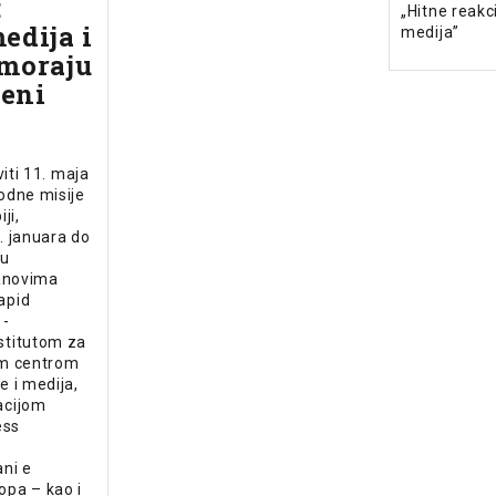
:
„Hitne reakc
edija i
medija”
 moraju
́eni
viti 11. maja
odne misije
ji,
. januara do
 u
lanovima
apid
 -
stitutom za
im centrom
 i medija,
acijom
ess
ni e
pa – kao i