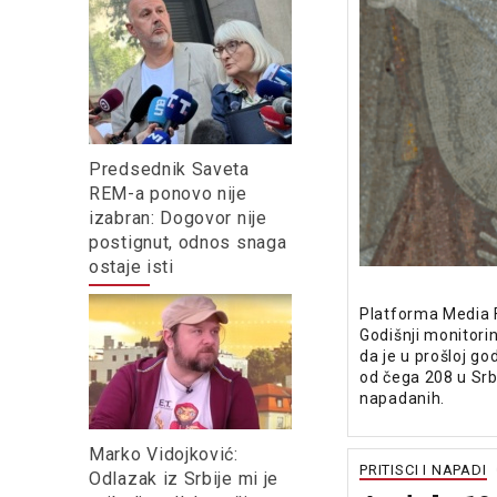
Predsednik Saveta
REM-a ponovo nije
izabran: Dogovor nije
postignut, odnos snaga
ostaje isti
Platforma Media 
Godišnji monitori
da je u prošloj go
od čega 208 u Srbi
napadanih.
Marko Vidojković:
PRITISCI I NAPADI
Odlazak iz Srbije mi je