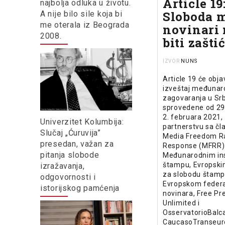
Article 19
najbolja odluka u životu.
Sloboda m
A nije bilo sile koja bi
me oterala iz Beograda
novinari
2008.
biti zaštic
NUNS
IZVOR
Article 19 će obja
izveštaj međunar
zagovaranja u Srbi
sprovedene od 29
2. februara 2021,
Univerzitet Kolumbija:
partnerstvu sa č
Slučaj „Ćuruvija”
Media Freedom R
presedan, važan za
Response (MFRR)
pitanja slobode
Međunarodnim in
štampu, Evropsk
izražavanja,
za slobodu štampe
odgovornosti i
Evropskom feder
istorijskog pamćenja
novinara, Free Pr
Unlimited i
OsservatorioBalca
CaucasoTranseuro