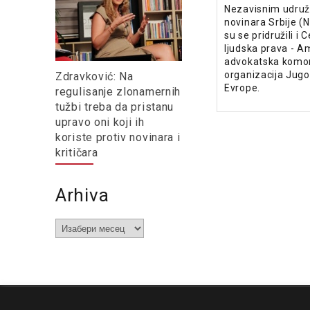
Nezavisnim udruž
novinara Srbije (N
su se pridružili i 
ljudska prava - A
advokatska komor
organizacija Jugo
Zdravković: Na
Evrope.
regulisanje zlonamernih
tužbi treba da pristanu
upravo oni koji ih
koriste protiv novinara i
kritičara
Arhiva
Arhiva
O nama
Impresum
Podrška
Kontakt
Newsletter
Us