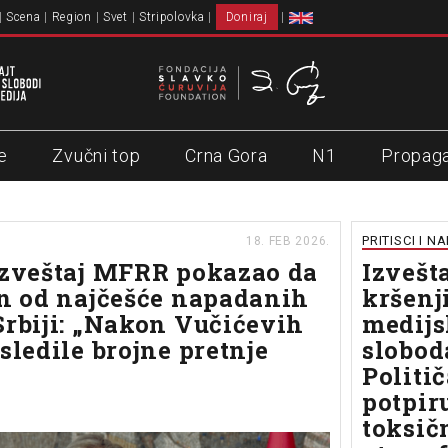
Scena
Region
Svet
Stripolovka
Doniraj
e
Zvučni top
Crna Gora
N1
Propag
PRITISCI I N
18. FEB 2026.
izveštaj MFRR pokazao da
Izvešta
an od najčešće napadanih
kršenj
Srbiji: „Nakon Vučićevih
medijs
sledile brojne pretnje
slobod
Politič
potpir
toksič