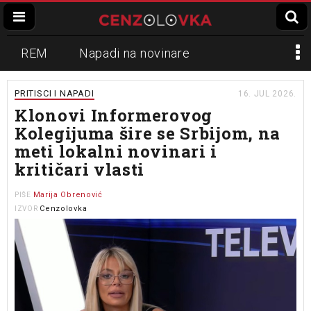
REM
Napadi na novinare
Zvučni top
Crna Gora
N1
PRITISCI I NAPADI
16. JUL 2026.
Klonovi Informerovog
Propaganda
Lokalni mediji
Kolegijuma šire se Srbijom, na
meti lokalni novinari i
Informer
Slavko Ćuruvija
kritičari vlasti
Marija Obrenović
PIŠE
Cenzolovka
IZVOR