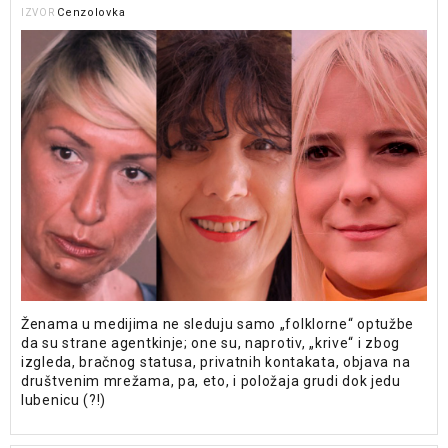
Cenzolovka
IZVOR
Ženama u medijima ne sleduju samo „folklorne“ optužbe
da su strane agentkinje; one su, naprotiv, „krive“ i zbog
izgleda, bračnog statusa, privatnih kontakata, objava na
društvenim mrežama, pa, eto, i položaja grudi dok jedu
lubenicu (?!)