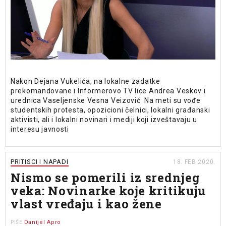
Nakon Dejana Vukelića, na lokalne zadatke
prekomandovane i Informerovo TV lice Andrea Veskov i
urednica Vaseljenske Vesna Veizović. Na meti su vođe
studentskih protesta, opozicioni čelnici, lokalni građanski
aktivisti, ali i lokalni novinari i mediji koji izveštavaju u
interesu javnosti
PRITISCI I NAPADI
18. FEB 2020.
Nismo se pomerili iz srednjeg
veka: Novinarke koje kritikuju
vlast vređaju i kao žene
Danijel Apro
PIŠE