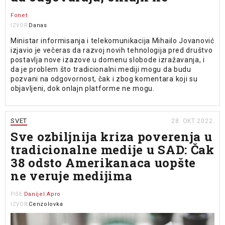
Fonet
Danas
IZVOR
Ministar informisanja i telekomunikacija Mihailo Jovanović
izjavio je večeras da razvoj novih tehnologija pred društvo
postavlja nove izazove u domenu slobode izražavanja, i
da je problem što tradicionalni mediji mogu da budu
pozvani na odgovornost, čak i zbog komentara koji su
objavljeni, dok onlajn platforme ne mogu.
SVET
28. OKT 2022.
Sve ozbiljnija kriza poverenja u
tradicionalne medije u SAD: Čak
38 odsto Amerikanaca uopšte
ne veruje medijima
Danijel Apro
PIŠE
Cenzolovka
IZVOR