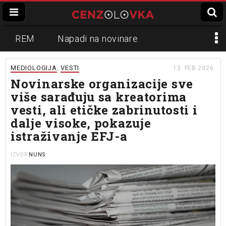
REM
Napadi na novinare
Zvučni top
Crna Gora
N1
MEDIOLOGIJA
VESTI
13. FEB 2026.
,
Novinarske organizacije sve
Propaganda
Lokalni mediji
više sarađuju sa kreatorima
vesti, ali etičke zabrinutosti i
Informer
Slavko Ćuruvija
dalje visoke, pokazuje
istraživanje EFJ-a
NUNS
IZVOR