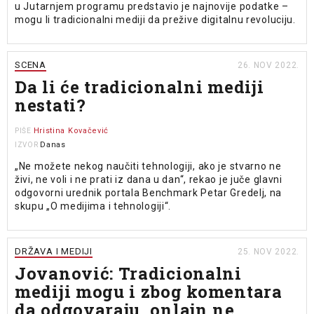
u Jutarnjem programu predstavio je najnovije podatke –
mogu li tradicionalni mediji da prežive digitalnu revoluciju.
SCENA
26. NOV 2022.
Da li će tradicionalni mediji
nestati?
Hristina Kovačević
PIŠE
Danas
IZVOR
„Ne možete nekog naučiti tehnologiji, ako je stvarno ne
živi, ne voli i ne prati iz dana u dan“, rekao je juče glavni
odgovorni urednik portala Benchmark Petar Gredelj, na
skupu „O medijima i tehnologiji“.
DRŽAVA I MEDIJI
25. NOV 2022.
Jovanović: Tradicionalni
mediji mogu i zbog komentara
da odgovaraju, onlajn ne