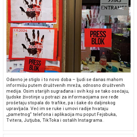
Odavno je stiglo i to novo doba – ljudi se danas mahom
informišu putem društvenih mreža, odnosno društvenih
medija. Osim starijih sugrađana i svih koji se tako osećaju,
ljudske životinje u potrazi za informacijama sve ređe
prošetaju stopala do trafike, pa i šake do daljinskog
upravljača. Već im se ruke i umovi radije hvataju
„pametnog“ telefona i aplikacija mu poput Fejsbuka,
Tvitera, Jutjuba, TikToka i ostalih Instagrama.