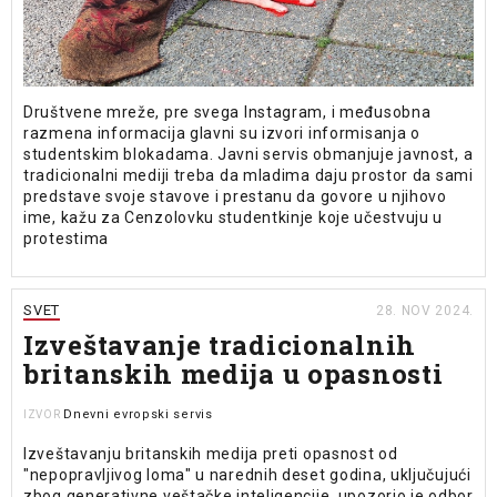
Društvene mreže, pre svega Instagram, i međusobna
razmena informacija glavni su izvori informisanja o
studentskim blokadama. Javni servis obmanjuje javnost, a
tradicionalni mediji treba da mladima daju prostor da sami
predstave svoje stavove i prestanu da govore u njihovo
ime, kažu za Cenzolovku studentkinje koje učestvuju u
protestima
SVET
28. NOV 2024.
Izveštavanje tradicionalnih
britanskih medija u opasnosti
Dnevni evropski servis
IZVOR
Izveštavanju britanskih medija preti opasnost od
"nepopravljivog loma" u narednih deset godina, uključujući
zbog generativne veštačke inteligencije, upozorio je odbor