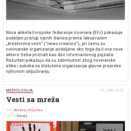
Nova anketa Evropske federacije novinara (EFJ) pokazuje
podeljen pristup njenih članica prema takozvanim
„kreatorima vesti“ (“news creators”), pri čemu su
novinarske organizacije podeljene oko toga da li ove nove
aktere treba priznati kao deo informacionog pejzaža.
Rezultati pokazuju da su zabrinutost zbog novinarske
etike i sukoba sa statutima organizacija glavne prepreke
njihovom uključivanju.
MEDIOLOGIJA
05. JAN 2025.
Vesti sa mreža
Aleksej Kišjuhas
PIŠE
Danas
IZVOR