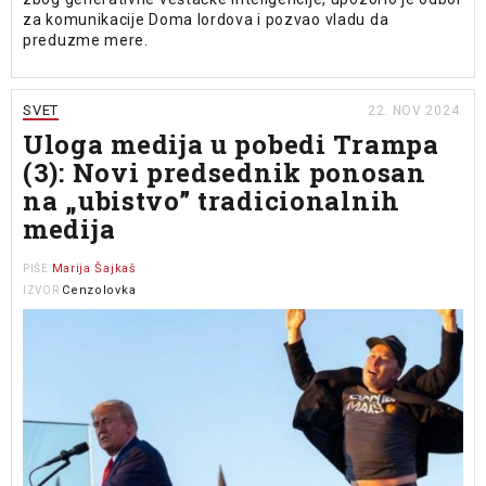
za komunikacije Doma lordova i pozvao vladu da
preduzme mere.
SVET
22. NOV 2024.
Uloga medija u pobedi Trampa
(3): Novi predsednik ponosan
na „ubistvo” tradicionalnih
medija
Marija Šajkaš
PIŠE
Cenzolovka
IZVOR