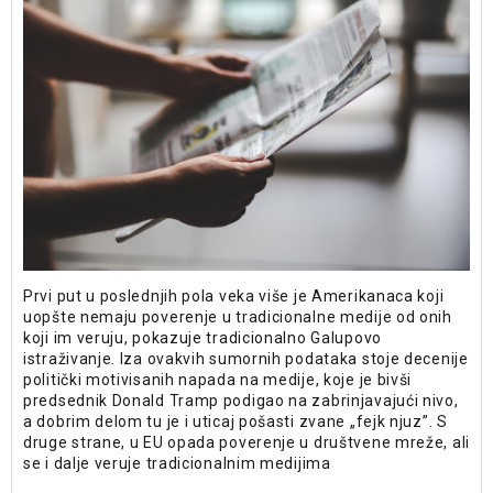
Prvi put u poslednjih pola veka više je Amerikanaca koji
uopšte nemaju poverenje u tradicionalne medije od onih
koji im veruju, pokazuje tradicionalno Galupovo
istraživanje. Iza ovakvih sumornih podataka stoje decenije
politički motivisanih napada na medije, koje je bivši
predsednik Donald Tramp podigao na zabrinjavajući nivo,
a dobrim delom tu je i uticaj pošasti zvane „fejk njuz”. S
druge strane, u EU opada poverenje u društvene mreže, ali
se i dalje veruje tradicionalnim medijima