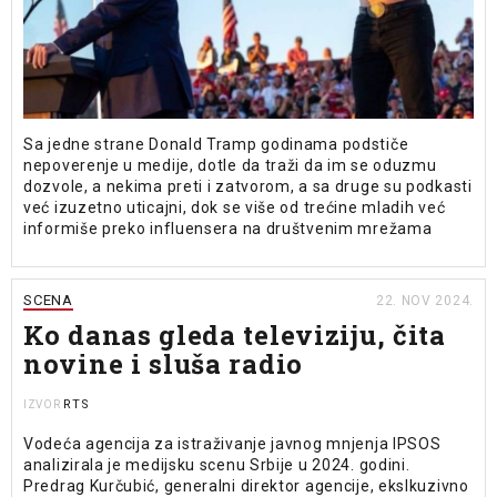
Sa jedne strane Donald Tramp godinama podstiče
nepoverenje u medije, dotle da traži da im se oduzmu
dozvole, a nekima preti i zatvorom, a sa druge su podkasti
već izuzetno uticajni, dok se više od trećine mladih već
informiše preko influensera na društvenim mrežama
SCENA
22. NOV 2024.
Ko danas gleda televiziju, čita
novine i sluša radio
RTS
IZVOR
Vodeća agencija za istraživanje javnog mnjenja IPSOS
analizirala je medijsku scenu Srbije u 2024. godini.
Predrag Kurčubić, generalni direktor agencije, ekslkuzivno