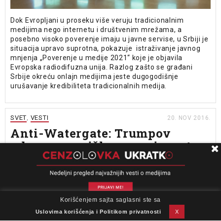
Dok Evropljani u proseku više veruju tradicionalnim
medijima nego internetu i društvenim mrežama, a
posebno visoko poverenje imaju u javne servise, u Srbiji je
situacija upravo suprotna, pokazuje istraživanje javnog
mnjenja „Poverenje u medije 2021“ koje je objavila
Evropska radiodifuzna unija. Razlog zašto se građani
Srbije okreću onlajn medijima jeste dugogodišnje
urušavanje kredibiliteta tradicionalnih medija.
SVET
VESTI
20. NOV 2016.
,
Anti-Watergate: Trumpov
udarac američkom novinarstvu
Ivica Đikić
PIŠE
Aljazeera
IZVOR
Stvorili smo svijet u kojem biti uhvaćen u laži nije razlog
za diskvalifikaciju ni povod za sram
Korišćenjem sajta saglasni ste sa
O nama
Impresum
Podrška
Kontakt
Newsletter
Uslovi korišćenja
Uslovima korišćenja i Politikom privatnosti
X