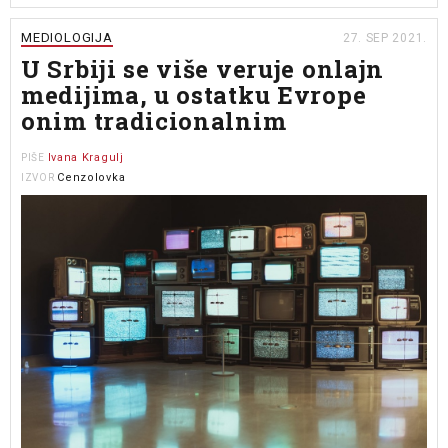
MEDIOLOGIJA
27. SEP 2021.
U Srbiji se više veruje onlajn
medijima, u ostatku Evrope
onim tradicionalnim
Ivana Kragulj
PIŠE
Cenzolovka
IZVOR