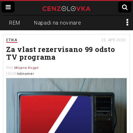
REM
Napadi na novinare
Zvučni top
Crna Gora
N1
ETIKA
22. APR 2020.
Za vlast rezervisano 99 odsto
Propaganda
Lokalni mediji
TV programa
Informer
Slavko Ćuruvija
Miljana Rogač
PIŠE
Istinomer
IZVOR