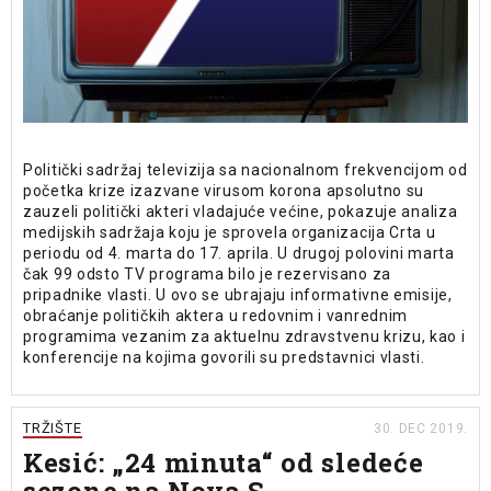
Politički sadržaj televizija sa nacionalnom frekvencijom od
početka krize izazvane virusom korona apsolutno su
zauzeli politički akteri vladajuće većine, pokazuje analiza
medijskih sadržaja koju je sprovela organizacija Crta u
periodu od 4. marta do 17. aprila. U drugoj polovini marta
čak 99 odsto TV programa bilo je rezervisano za
pripadnike vlasti. U ovo se ubrajaju informativne emisije,
obraćanje političkih aktera u redovnim i vanrednim
programima vezanim za aktuelnu zdravstvenu krizu, kao i
konferencije na kojima govorili su predstavnici vlasti.
TRŽIŠTE
30. DEC 2019.
Kesić: „24 minuta“ od sledeće