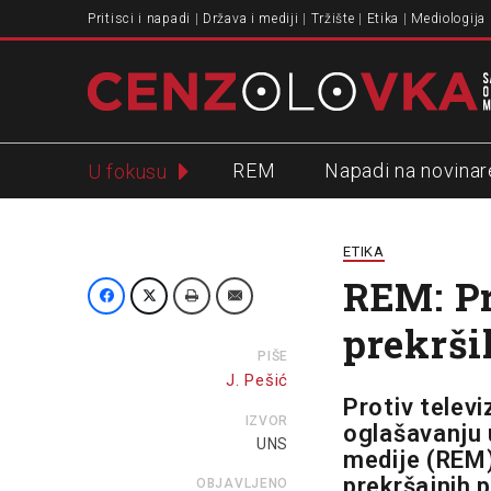
Pritisci i napadi
Država i mediji
Tržište
Etika
Mediologija
REM
Napadi na novinar
U fokusu
Slavko Ćuruvija
ETIKA
REM: Pr
prekrši
PIŠE
J. Pešić
Protiv telev
IZVOR
oglašavanju 
UNS
medije (REM)
prekršajnih 
OBJAVLJENO