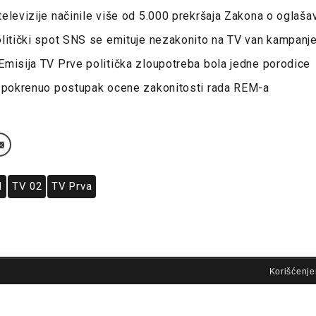
elevizije načinile više od 5.000 prekršaja Zakona o oglaša
litički spot SNS se emituje nezakonito na TV van kampanje
misija TV Prve politička zloupotreba bola jedne porodice
a pokrenuo postupak ocene zakonitosti rada REM-a
M
TV 02
TV Prva
lovi korišćenja
Korišćenje