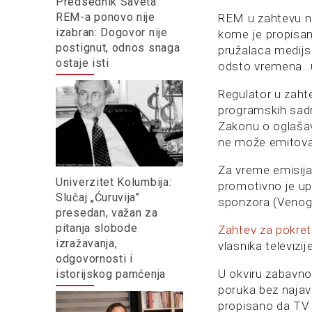
Predsednik Saveta
REM-a ponovo nije
REM u zahtevu na
izabran: Dogovor nije
kome je propisan
postignut, odnos snaga
pružalaca medijs
ostaje isti
odsto vremena…u
Regulator u zaht
programskih sadrž
Zakonu o oglašav
ne može emitovat
Za vreme emisija 
Univerzitet Kolumbija:
promotivno je upu
Slučaj „Ćuruvija”
sponzora (Venoge
presedan, važan za
pitanja slobode
Zahtev za pokre
izražavanja,
vlasnika televizij
odgovornosti i
U okviru zabavno
istorijskog pamćenja
poruka bez najav
propisano da TV o