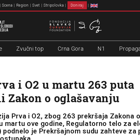
Scena
Region
Svet
Stripolovka
Doniraj
e
Zvučni top
Crna Gora
N1
Propag
va i O2 u martu 263 puta
li Zakon o oglašavanju
izija Prva i O2, zbog 263 prekršaja Zakona 
u martu ove godine, Regulatorno telo za e
 podnelo je Prekršajnom sudu zahteve za 
postupaka.