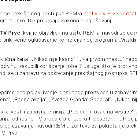
tanje prekršajnog postupka REM-a
protiv TV Prve podnet
ogramu bilo 157 prekršaja Zakona o oglašavanju.
TV Prve
, koji je objavljen na sajtu REM-a, navodi se da j
o prikriveno oglašavanje komercijalnog programa „Vitakli
ktična žena“, „Nikad nije kasno“ i „Na prvom mestu“ nep
ovinu, zakup ili korišćenje robe ili usluge, što je protiv
odi se u zahtevu za pokretanje prekršajnog postupka RE
eprimereno pojavljivanje plasiranog proizvoda u zabavn
ena“, „Radna akcija“, „Zvezde Granda: Specijal“ i „Nikad ni
ija Vesti i zabavna emisija „Poslednji lovac na veštice“ 
nja, odnosno TV prodaje pre isteka tridesetominutnog p
o oglašavanju, navodi REM u zahtevu za pokretanje pre
TV Prve.