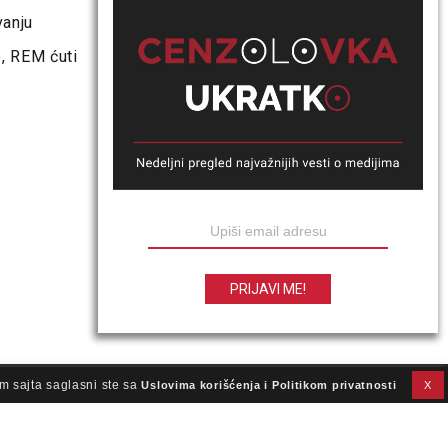
vanju
, REM ćuti
m sajta saglasni ste sa
Uslovima korišćenja i Politikom privatnosti
X