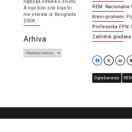
najbolja odluka u životu.
REM: Nacionalne t
A nije bilo sile koja bi
me oterala iz Beograda
Kreni-promeni: Po
2008.
Profesorka FPN: E
Zaštitnik građan
Arhiva
Arhiva
Oglašavanje
RE
O nama
Impresum
Podrška
Kontakt
Newsletter
Us