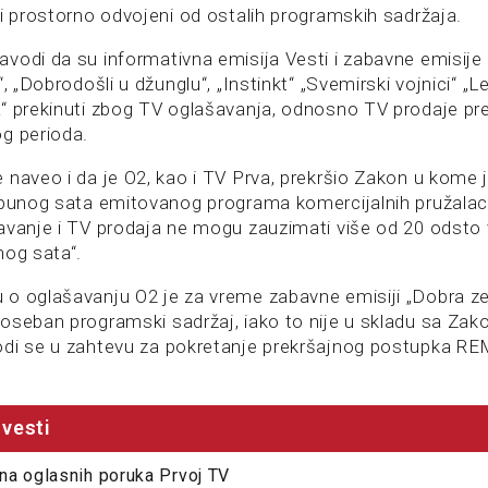
li prostorno odvojeni od ostalih programskih sadržaja.
odi da su informativna emisija Vesti i zabavne emisije –
“, „Dobrodošli u džunglu“, „Instinkt“ „Svemirski vojnici“ „L
“ prekinuti zbog TV oglašavanja, odnosno TV prodaje pre
g perioda.
 naveo i da je O2, kao i TV Prva, prekršio Zakon u kome 
 punog sata emitovanog programa komercijalnih pružala
avanje i TV prodaja ne mogu zauzimati više od 20 odst
nog sata“.
o oglašavanju O2 je za vreme zabavne emisiji „Dobra z
oseban programski sadržaj, iako to nije u skladu sa Za
di se u zahtevu za pokretanje prekršajnog postupka RE
vesti
na oglasnih poruka Prvoj TV