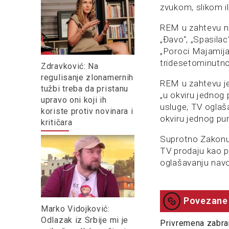
zvukom, slikom i
REM u zahtevu nav
„Đavo“, „Spasilac
„Poroci Majamija
tridesetominutno
Zdravković: Na
regulisanje zlonamernih
REM u zahtevu je
tužbi treba da pristanu
„u okviru jednog
upravo oni koji ih
usluge, TV oglaš
koriste protiv novinara i
okviru jednog pu
kritičara
Suprotno Zakonu 
TV prodaju kao p
oglašavanju navo
Povezane 
Marko Vidojković:
Odlazak iz Srbije mi je
Privremena zabra