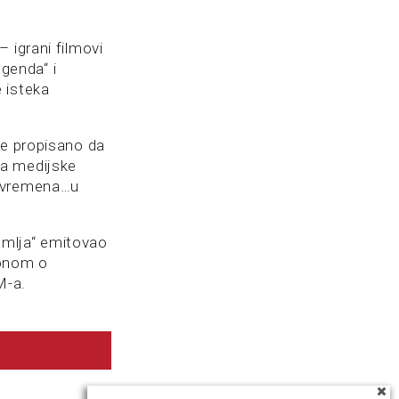
 igrani filmovi
egenda“ i
 isteka
je propisano da
ca medijske
o vremena…u
emlja“ emitovao
konom o
M-a.