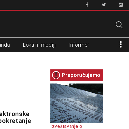
anda
Lokalni mediji
Informer
Preporučujemo
o
lektronske
pokretanje
Izveštavanje o