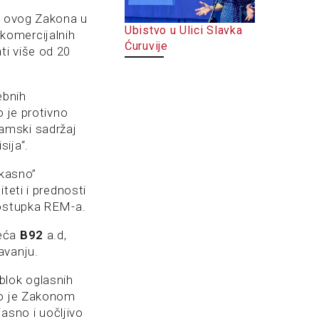
an ovog Zakona u
Ubistvo u Ulici Slavka
komercijalnih
Ćuruvije
ti više od 20
ebnih
o je protivno
amski sadržaj
ija“.
 kasno”
teti i prednosti
postupka REM-a.
zeća
B92
a.d,
avanju.
blok oglasnih
ko je Zakonom
jasno i uočljivo