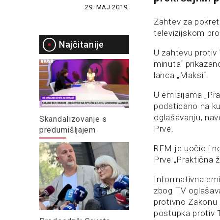
29. MAJ 2019.
Zahtev za pokre
televizijskom pr
Najčitanije
U zahtevu protiv
minuta“ prikazan
lanca „Maksi“.
U emisijama „Pra
podsticano na kup
oglašavanju, nav
Skandalizovanje s
Prve.
predumišljajem
REM je uočio i n
Prve „Praktična ž
Informativna emis
zbog TV oglašava
protivno Zakonu 
postupka protiv 