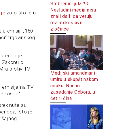
Srebrenici jula '95:
Nevladini mediji nisu
 je
zato što je u
znali da li da veruju,
režimski slavili
zločince
e u emisiji „150
nci“ trgovinskog
osredno je
no Zakonu o
M-a protiv TV
Medijski amandmani
umiru u skupštinskom
mraku: Noćno
im emisijama TV
zasedanje Odbora, u
je kasno“.
četiri čina
prekinute su
erioda, što je
kršajnog