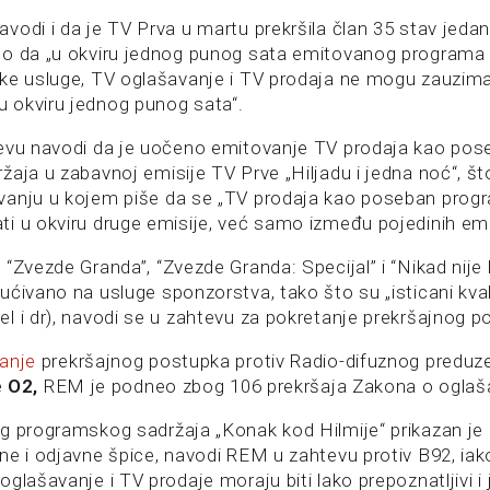
vodi i da je TV Prva u martu prekršila član 35 stav jed
o da „u okviru jednog punog sata emitovanog programa 
ke usluge, TV oglašavanje i TV prodaja ne mogu zauzima
 okviru jednog punog sata“.
evu navodi da je uočeno emitovanje TV prodaja kao pos
aja u zabavnoj emisije TV Prve „Hiljadu i jedna noć“, št
anju u kojem piše da se „TV prodaja kao poseban progr
i u okviru druge emisije, već samo između pojedinih emis
“Zvezde Granda”, “Zvezde Granda: Specijal” i “Nikad nije
ćivano na usluge sponzorstva, tako što su „isticani kvali
l i dr), navodi se u zahtevu za pokretanje prekršajnog 
tanje
prekršajnog postupka protiv Radio-difuznog predu
e
O2,
REM je podneo zbog 106 prekršaja Zakona o oglaš
g programskog sadržaja „Konak kod Hilmije“ prikazan je 
ne i odjavne špice, navodi REM u zahtevu protiv B92, ia
glašavanje i TV prodaje moraju biti lako prepoznatljivi i 