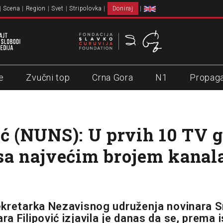
Scena
Region
Svet
Stripolovka
Doniraj
e
Zvučni top
Crna Gora
N1
Propag
ić (NUNS): U prvih 10 TV 
sa najvećim brojem kanala
kretarka Nezavisnog udruženja novinara S
a Filipović izjavila je danas da se, prema i