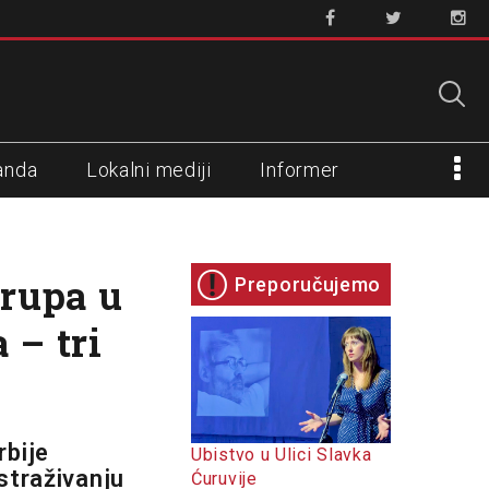
anda
Lokalni mediji
Informer
grupa u
Preporučujemo
 – tri
rbije
Ubistvo u Ulici Slavka
straživanju
Ćuruvije