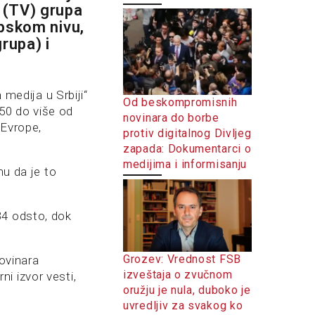
 (TV) grupa
opskom nivu,
rupa) i
 medija u Srbiji“
Od beskompromisnih
50 do više od
novinara do borbe
 Evrope,
protiv digitalnog Divljeg
zapada: Dokumentarci o
medijima i informisanju
nu da je to
34 odsto, dok
Grozev: Vrednost FSB
novinara
izveštaja o zvučnom
rni izvor vesti,
oružju je nula, duboko je
uvredljiv za svakog ko