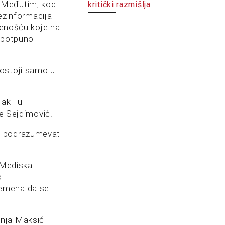
. Međutim, kod
kritički razmišlja
dezinformacija
ivenošću koje na
a potpuno
postoji samo u
jak i u
je Sejdimović.
e podrazumevati
. Mediska
o
remena da se
anja Maksić