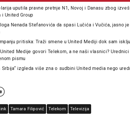
arija uputila pravne pretnje N1, Novoj i Danasu zbog izveš
i United Group
loga Nenada Stefanovića da spasi Lučića i Vučića, jasno je 
n
ampanju pritiska: Traži smene u United Mediji dok sam isklj
United Medije govori Telekom, a ne naši vlasnici? Urednici 
renom pismu
 Srbija“ izgleda više zna o sudbini United media nego ured
ink
Tamara Filipović
Telekom
Televizija