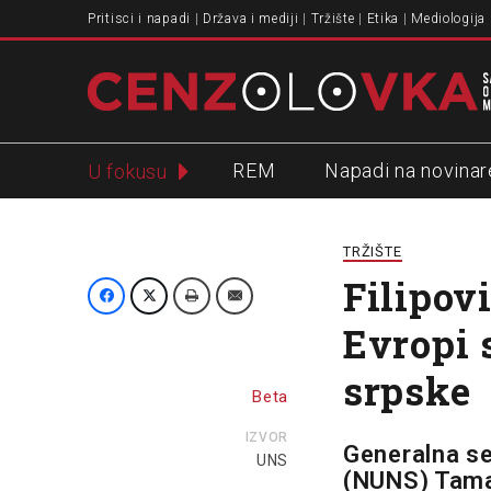
Pritisci i napadi
Država i mediji
Tržište
Etika
Mediologija
REM
Napadi na novinar
U fokusu
Slavko Ćuruvija
TRŽIŠTE
Filipov
Evropi 
srpske
Beta
IZVOR
Generalna se
UNS
(NUNS) Tamar