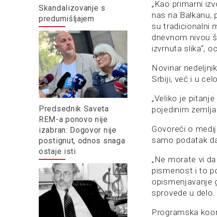
„Kao primarni i
Skandalizovanje s
nas na Balkanu, p
predumišljajem
su tradicionalni 
dnevnom nivou šir
izvrnuta slika“, oc
Novinar nedeljni
Srbiji, već i u ce
„Veliko je pitanje
Predsednik Saveta
pojedinim zemljam
REM-a ponovo nije
Govoreći o medij
izabran: Dogovor nije
samo podatak da l
postignut, odnos snaga
ostaje isti
„Ne morate vi da
pismenost i to p
opismenjavanje 
sprovede u delo.
Programska koord