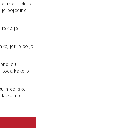
inarima i fokus
 je pojedinci
rekla je
ka, jer je bolja
encije u
 toga kako bi
vou medijske
 kazala je