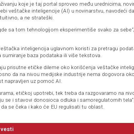
raživanju koje je taj portal sproveo među urednicima, nov
bi veštačke inteligencije (AI) u novinarstvu, navodeći da
ntuitivno, a ne strateški.
gde sa tom tehnologijom eksperimentiše svako za sebe“, 
eštačka inteligencija uglavnom koristi za pretragu podata
a sumiranje baza podataka ili više tekstova.
ju prisutne etičke dileme oko korišćenja veštačke intelig
osno da na nivou medijske industrije nema dogovora oko
st napravljen uz pomoć AI.
rama, etičkoj upotrebi, tek treba da razgovaramo na ni
aju se i stavovi donosioca odluka i samoregulatornih tela“,
da se čeka i kako će EU regulisati tu oblast.
vesti