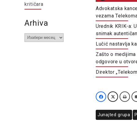
kritičara
Advokatska kancel
vezama Telekoma 
Arhiva
Urednik KRIK-a: U
snimak autentiča
Arhiva
Lučić nastavlja k
Zašto o medijima 
odgovore u otvo
Direktor „Telekom
Junajted grupa
P