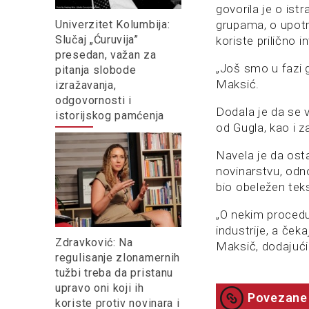
govorila je o ist
Univerzitet Kolumbija:
grupama, o upotre
Slučaj „Ćuruvija”
koriste prilično i
presedan, važan za
„Još smo u fazi 
pitanja slobode
Maksić.
izražavanja,
odgovornosti i
Dodala je da se v
istorijskog pamćenja
od Gugla, kao i z
Navela je da osta
novinarstvu, odn
bio obeležen tek
„O nekim procedu
industrije, a ček
Zdravković: Na
Maksič, dodajući 
regulisanje zlonamernih
tužbi treba da pristanu
upravo oni koji ih
Povezane 
koriste protiv novinara i