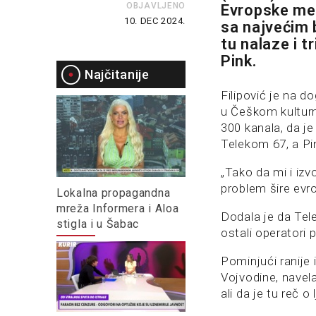
OBJAVLJENO
Evropske med
10. DEC 2024.
sa najvećim 
tu nalaze i t
Pink.
Najčitanije
Filipović je na d
u Češkom kulturn
300 kanala, da j
Telekom 67, a Pi
„Tako da mi i izv
problem šire evr
Lokalna propagandna
mreža Informera i Aloa
Dodala je da Tel
stigla i u Šabac
ostali operatori 
Pominjući ranije 
Vojvodine, navela 
ali da je tu reč o