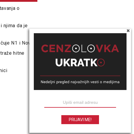
tavanja o
i njima da je
učuje N1 i Novu
traže hitne
nici