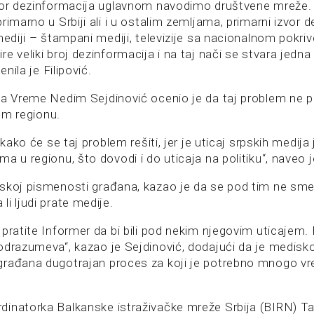
zvor dezinformacija uglavnom navodimo društvene mreže
rimarno u Srbiji ali i u ostalim zemljama, primarni izvor 
mediji – štampani mediji, televizije sa nacionalnom pokr
e veliki broj dezinformacija i na taj nači se stvara jedn
enila je Filipović.
ka Vreme Nedim Sejdinović ocenio je da taj problem ne 
lom regionu.
 kako će se taj problem rešiti, jer je uticaj srpskih medija 
a u regionu, što dovodi i do uticaja na politiku“, naveo 
skoj pismenosti građana, kazao je da se pod tim ne sm
i ljudi prate medije.
 pratite Informer da bi bili pod nekim njegovim uticajem
odrazumeva“, kazao je Sejdinović, dodajući da je medisk
građana dugotrajan proces za koji je potrebno mnogo v
inatorka Balkanske istraživačke mreže Srbija (BIRN) T