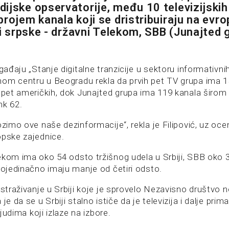
ijske opservatorije, među 10 televizijskih
brojem kanala koji se dristribuiraju na evr
ri srpske - državni Telekom, SBB (Junajted g
ogađaju „Stanje digitalne tranzicije u sektoru informativnih
om centru u Beogradu rekla da prvih pet TV grupa ima 1
e pet američkih, dok Junajted grupa ima 119 kanala širom
nk 62.
ozimo ove naše dezinformacije“, rekla je Filipović, uz oce
opske zajednice.
ekom ima oko 54 odsto tržišnog udela u Srbiji, SBB oko 
pojedinačno imaju manje od četiri odsto.
istraživanje u Srbiji koje je sprovelo Nezavisno društvo 
je da se u Srbiji stalno ističe da je televizija i dalje prima
 ljudima koji izlaze na izbore.