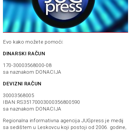
Evo kako možete pomoći:
DINARSKI RAČUN
170-30003568000-08
sa naznakom DONACIJA
DEVIZNI RAČUN
30003568005
IBAN:RS35170003000356800590
sa naznakom DONACIJA
Regionalna informativna agencija JUGpress je medij
sa sedištem u Leskovcu koji postoji od 2006. godine,