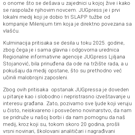
o onome što se dešava u zajednici u kojoj žive i kako
se raspolaže njihovim novcem. JUGpress je i prvi
lokalni medij koji je dobio tri SLAPP tužbe od
kompanije Milenijum tim koja je direktno povezana sa
vlašću.
Kulminacija pritisaka se desila u toku 2025. godine,
zbog čega je i sama glavna i odgovorna urednica
Regionalne informativne agencije JUGpress Ljiljana
Stojanović, bila prinuđena da ode na tržište rada, a u
pokušaju da medij opstane, što su prethodno već
učinili malobrojni zaposleni.
Zbog ovih pritisaka opstanak JUGpressa je doveden
u pitanje kao i slobodno i nepristrasno izveštavanje u
interesu građana. Zato, pozivamo sve ljude koji veruju
u čisto, neiskvareno i posvećeno novinarstvo, da nam
se pridruže u našoj borbi i da nam pomognu da naš
medij, kroz koji su, tokom skoro 20 godina, prošli
vrsni novinari, školovani analitičari i nagrađivani