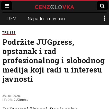
REM
Napadi na novinare
Zvučni top
Crna Gora
N1
TRŽIŠTE
Podržite JUGpress,
Propaganda
Lokalni mediji
opstanak i rad
Informer
Slavko Ćuruvija
profesionalnog i slobodnog
medija koji radi u interesu
javnosti
30. jul 2025.
IZVOR:
JUGpress