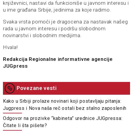
književnici, nastavi da funkcioniše u javnom interesu i
u ime građana Srbije, jedinima za koje radimo.
Svaka vrsta pomoći je dragocena za nastavak našeg
rada u javnom interesu i podršu slobodnom
novinarstvi i slobodnim medijima.
Hvala!
Redakcija Regionalne informativne agencije
JUGpress
Povezane vesti
Kako u Srbiji prolaze novinari koji postavljaju pitanja:
Jugpress i Nova naša reč ostali bez stalno zaposlenih
Odgovor na prozivke “kabineta” urednice JUGpressa:
Čitate li šta pišete?