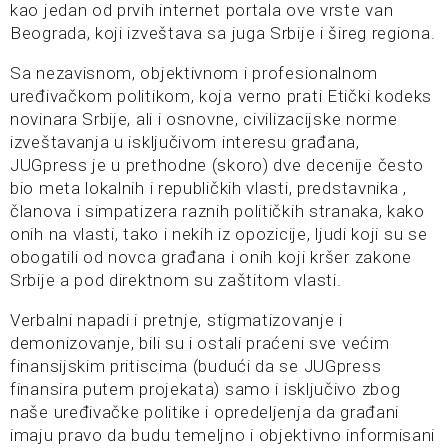
kao jedan od prvih internet portala ove vrste van
Beograda, koji izveštava sa juga Srbije i šireg regiona.
Sa nezavisnom, objektivnom i profesionalnom
uređivačkom politikom, koja verno prati Etički kodeks
novinara Srbije, ali i osnovne, civilizacijske norme
izveštavanja u isključivom interesu građana,
JUGpress je u prethodne (skoro) dve decenije često
bio meta lokalnih i republičkih vlasti, predstavnika ,
članova i simpatizera raznih političkih stranaka, kako
onih na vlasti, tako i nekih iz opozicije, ljudi koji su se
obogatili od novca građana i onih koji kršer zakone
Srbije a pod direktnom su zaštitom vlasti.
Verbalni napadi i pretnje, stigmatizovanje i
demonizovanje, bili su i ostali praćeni sve većim
finansijskim pritiscima (budući da se JUGpress
finansira putem projekata) samo i isključivo zbog
naše uređivačke politike i opredeljenja da građani
imaju pravo da budu temeljno i objektivno informisani