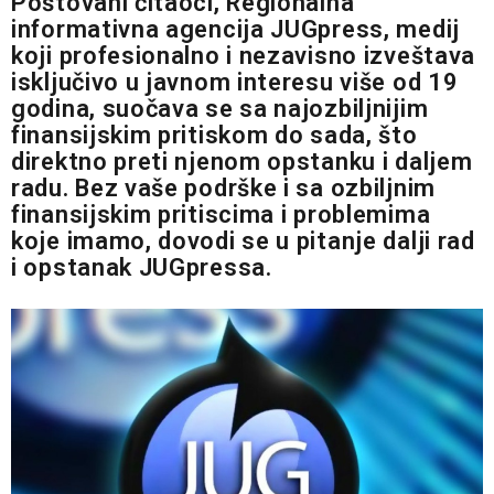
Poštovani čitaoci, Regionalna
informativna agencija JUGpress, medij
koji profesionalno i nezavisno izveštava
isključivo u javnom interesu više od 19
godina, suočava se sa najozbiljnijim
finansijskim pritiskom do sada, što
direktno preti njenom opstanku i daljem
radu. Bez vaše podrške i sa ozbiljnim
finansijskim pritiscima i problemima
koje imamo, dovodi se u pitanje dalji rad
i opstanak JUGpressa.