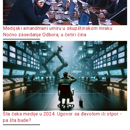
Medijski amandmani umiru u skupštinskom mraku:
Noćno zasedanje Odbora, u četiri čina
Šta čeka medije u 2024: Ugovor sa đavolom ili otpor -
pa šta bude?