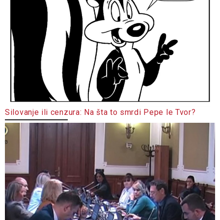
Silovanje ili cenzura: Na šta to smrdi Pepe le Tvor?