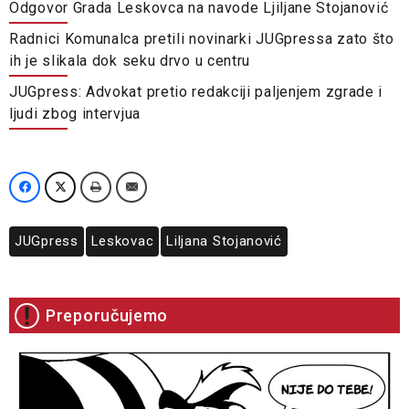
Odgovor Grada Leskovca na navode Ljiljane Stojanović
Radnici Komunalca pretili novinarki JUGpressa zato što
ih je slikala dok seku drvo u centru
JUGpress: Advokat pretio redakciji paljenjem zgrade i
ljudi zbog intervjua
JUGpress
Leskovac
Liljana Stojanović
Preporučujemo