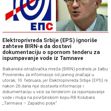
Elektroprivreda Srbije (EPS) ignoriše
zahteve BIRN-a da dostavi
dokumentaciju o spornom tenderu za
ispumpavanje vode iz Tamnave
Balkanska istraživačka mreža (BIRN) podnela je žalbu
Povereniku za informacije od javnog značaja u
utorak, 10. februara, jer Elektroprivreda Srbije (EPS) ni
nakon 26 dana nije dostavila informacije i
dokumentaciju u vezi sa tenderom za ispumpavanje
vode i mulja na površinskom kopu RB Kolubara
„Tamnava – Zapadno polje“.