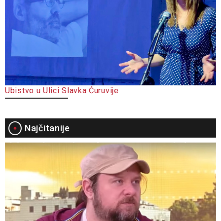
Ubistvo u Ulici Slavka Ćuruvije
Najčitanije