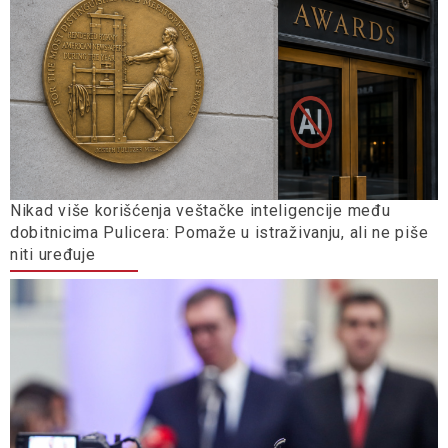
Nikad više korišćenja veštačke inteligencije među
dobitnicima Pulicera: Pomaže u istraživanju, ali ne piše
niti uređuje