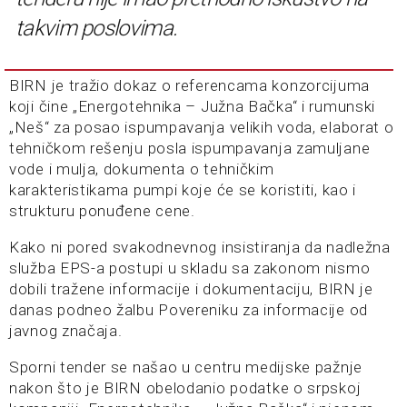
takvim poslovima.
BIRN je tražio dokaz o referencama konzorcijuma
koji čine „Energotehnika – Južna Bačka“ i rumunski
„Neš“ za posao ispumpavanja velikih voda, elaborat o
tehničkom rešenju posla ispumpavanja zamuljane
vode i mulja, dokumenta o tehničkim
karakteristikama pumpi koje će se koristiti, kao i
strukturu ponuđene cene.
Kako ni pored svakodnevnog insistiranja da nadležna
služba EPS-a postupi u skladu sa zakonom nismo
dobili tražene informacije i dokumentaciju, BIRN je
danas podneo žalbu Povereniku za informacije od
javnog značaja.
Sporni tender se našao u centru medijske pažnje
nakon što je BIRN obelodanio podatke o srpskoj