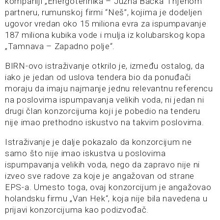
kompaniji „Energotehnika – Južna Bačka“ i njenom
partneru, rumunskoj firmi “Neš”, kojima je dodeljen
ugovor vredan oko 15 miliona evra za ispumpavanje
187 miliona kubika vode i mulja iz kolubarskog kopa
„Tamnava – Zapadno polje“.
BIRN-ovo istraživanje otkrilo je, između ostalog, da
iako je jedan od uslova tendera bio da ponuđači
moraju da imaju najmanje jednu relevantnu referencu
na poslovima ispumpavanja velikih voda, ni jedan ni
drugi član konzorcijuma koji je pobedio na tenderu
nije imao prethodno iskustvo na takvim poslovima.
Istraživanje je dalje pokazalo da konzorcijum ne
samo što nije imao iskustva u poslovima
ispumpavanja velikih voda, nego da zapravo nije ni
izveo sve radove za koje je angažovan od strane
EPS-a. Umesto toga, ovaj konzorcijum je angažovao
holandsku firmu „Van Hek“, koja nije bila navedena u
prijavi konzorcijuma kao podizvođač.