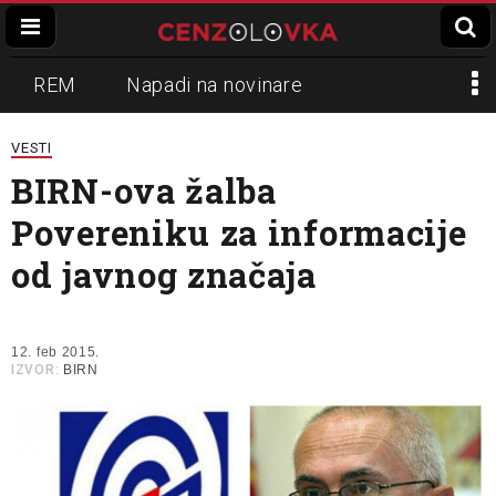
REM
Napadi na novinare
Zvučni top
Crna Gora
N1
VESTI
BIRN-ova žalba
Propaganda
Lokalni mediji
Povereniku za informacije
Informer
Slavko Ćuruvija
od javnog značaja
12. feb 2015.
IZVOR:
BIRN