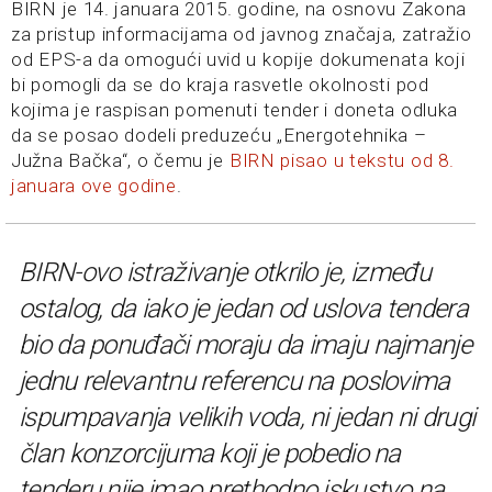
BIRN je 14. januara 2015. godine, na osnovu Zakona
za pristup informacijama od javnog značaja, zatražio
od EPS-a da omogući uvid u kopije dokumenata koji
bi pomogli da se do kraja rasvetle okolnosti pod
kojima je raspisan pomenuti tender i doneta odluka
da se posao dodeli preduzeću „Energotehnika –
Južna Bačka“, o čemu je
BIRN pisao u tekstu od 8.
januara ove godine
.
BIRN-ovo istraživanje otkrilo je, između
ostalog, da iako je jedan od uslova tendera
bio da ponuđači moraju da imaju najmanje
jednu relevantnu referencu na poslovima
ispumpavanja velikih voda, ni jedan ni drugi
član konzorcijuma koji je pobedio na
tenderu nije imao prethodno iskustvo na