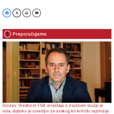
Preporučujemo
Grozev: Vrednost FSB izveštaja o zvučnom oružju je
nula, duboko je uvredljiv za svakog ko kritički razmišlja