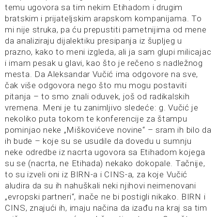
temu ugovora sa tim nekim Etihadom i drugim
bratskim i prijateljskim arapskom kompanijama.
To
mi nije struka, pa ću prepustiti pametnijima od mene
da analiziraju dijalektiku presipanja iz šupljeg u
prazno, kako to meni izgleda, ali ja sam glupi milicajac
i imam pesak u glavi, kao što je rečeno s nadležnog
mesta. Da Aleksandar Vučić ima odgovore na sve,
čak više odgovora nego što mu mogu postaviti
pitanja – to smo znali oduvek, još od radikalskih
vremena. Meni je tu zanimljivo sledeće: g. Vučić je
nekoliko puta tokom te konferencije za štampu
pominjao neke „Miškovićeve novine“ – sram ih bilo da
ih bude – koje su se usudile da dovedu u sumnju
neke odredbe iz nacrta ugovora sa Etihadom kojega
su se (nacrta, ne Etihada) nekako dokopale. Tačnije,
to su izveli oni iz BIRN-a i CINS-a, za koje Vučić
aludira da su ih nahuškali neki njihovi neimenovani
„evropski partneri“, inače ne bi postigli nikako. BIRN i
CINS, znajući ih, imaju načina da izađu na kraj sa tim