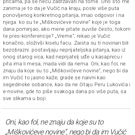
pričama, pa se neću zadržavati na tome. Ono što me
zanima je to da je Vučić na kraju, posle više puta
ponovljenog konkretnog pitanja, imao odgovor i na
njega: ko su te „Miškovićeve novine“ koje je toga
dana pominjao, ako mene pitate suviše često, tokom
te pres-konferencije? „Vreme“, rekao je Vučić
konačno, složivši kiselu facu. Zaista su ti novinari bili
bezobrazni: postavljaju neprijateljska pitanja, kao iz
onog starog vica, kad neprijatelj uđe u kasapnicu i
pita ima li mesa, mada vidi da nema. Oni, kao fol, ne
znaju da koje su to „Miškovićeve novine“, nego bi da
im Vučić to jasno kaže; grade se naivni kao
segedinske sobarice, kao da ne čitaju Peru Lukovića i
e-novine, gde to piše svakoga dana po više puta, sa
sve slikama u boji.
Oni, kao fol, ne znaju da koje su to
„Miškovićeve novine“, nego bi da im Vučić