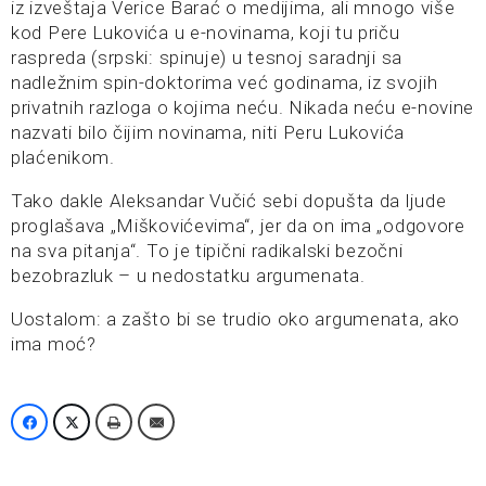
iz izveštaja Verice Barać o medijima, ali mnogo više
kod Pere Lukovića u e-novinama, koji tu priču
raspreda (srpski: spinuje) u tesnoj saradnji sa
nadležnim spin-doktorima već godinama, iz svojih
privatnih razloga o kojima neću. Nikada neću e-novine
nazvati bilo čijim novinama, niti Peru Lukovića
plaćenikom.
Tako dakle Aleksandar Vučić sebi dopušta da ljude
proglašava „Miškovićevima“, jer da on ima „odgovore
na sva pitanja“. To je tipični radikalski bezočni
bezobrazluk – u nedostatku argumenata.
Uostalom: a zašto bi se trudio oko argumenata, ako
ima moć?