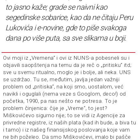
to jasno kaže; grade se naivni kao
segedinske sobarice, kao da ne čitaju Peru
Lukovića i e-novine, gde to piše svakoga
dana po više puta, sa sve slikama u boji.
Ovi moji iz „Vremena“ i ovi iz NUNS-a pobesneli su i
objavili saopštenja na temu da je reč o „pritisku“ itd;
sve u svemu ritualno, moglo je i bolje, ali neka. UNS
se uzdržao. Tu se, međutim, javlja jedan važniji
problem od „pritiska“, na koji smo, uostalom, već
navikli i oguglali (nema veze s Googlom, deco!) od
početka, 1990, pa nas nešto ne potresa. To je
problem činjenica: čije je „Vreme“, to jest?
Miškovićevo sigurno nije; to se vidi iz Agencije za
privredne registre, iz naših plata (kad ih bude, a biva tu
i tamo) i iz našeg finansijskog poslovanja koje vam
ne bih poželeo. Da smo Miškovićevi, imalo bi pašče