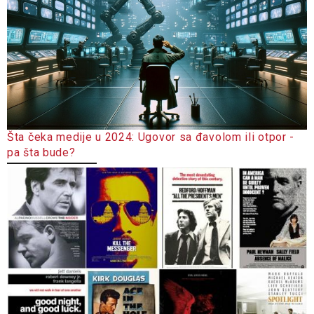
Šta čeka medije u 2024: Ugovor sa đavolom ili otpor -
pa šta bude?