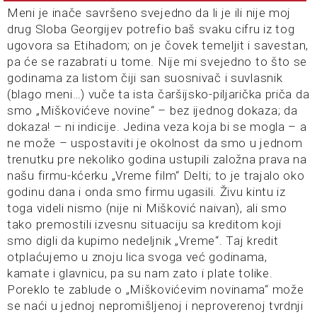
Meni je inače savršeno svejedno da li je ili nije moj
drug Sloba Georgijev potrefio baš svaku cifru iz tog
ugovora sa Etihadom; on je čovek temeljit i savestan,
pa će se razabrati u tome. Nije mi svejedno to što se
godinama za listom čiji san suosnivač i suvlasnik
(blago meni…) vuče ta ista čaršijsko-piljarička priča da
smo „Miškovićeve novine“ – bez ijednog dokaza; da
dokaza! – ni indicije. Jedina veza koja bi se mogla – a
ne može – uspostaviti je okolnost da smo u jednom
trenutku pre nekoliko godina ustupili založna prava na
našu firmu-kćerku „Vreme film“ Delti; to je trajalo oko
godinu dana i onda smo firmu ugasili. Živu kintu iz
toga videli nismo (nije ni Mišković naivan), ali smo
tako premostili izvesnu situaciju sa kreditom koji
smo digli da kupimo nedeljnik „Vreme“. Taj kredit
otplaćujemo u znoju lica svoga već godinama,
kamate i glavnicu, pa su nam zato i plate tolike.
Poreklo te zablude o „Miškovićevim novinama“ može
se naći u jednoj nepromišljenoj i neproverenoj tvrdnji