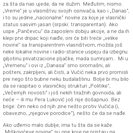
za šta da nas ujede, da ne dužim. Međutim, nismo.
„Vreme“ je u vlasništvu svojih osnivača, kao i „Danas“,
i to su jedine „nacionalne“ novine za koje je vlasnički
status sasvim jasan (srpski: transparentan). Ako
uspe „Pančevcu“ da zaposleni dobiju akcije, a ne da ih
klepi prvi dripac koji naiđe, oni će biti treće „velike
novine“ sa transparentnim vlasništvom; možda još
neke lokalne novine i radio-stanice uspeju da izbegnu
giljotinu privatizacione pljačke, mada sumnjam… Mi u
„Vremenu“ i ovi iz „Danasa“ smo siromašni, ali
pošteni, zakrpljeni, ali čisti, a Vučić neka prvo promisli
pre nego što bubne neku budalaštinu. Bolje bi mu bilo
da se raspitao o vlasničkoj strukturi „Politike“,
„Večernjih novosti“ i još nekih tiražnih govnoida, ali
neće – ili mu Pera Luković još nije došapnuo. Bez
brige: čim neko od njih zine nešto protiv Vučića (i,
obavezno, „njegove porodice“), nešto će da se nađe.
Ako uđemo malo dublje, ima tu šta da se kaže.
„Miškovićeve novine“ su one koje ne pristaju na