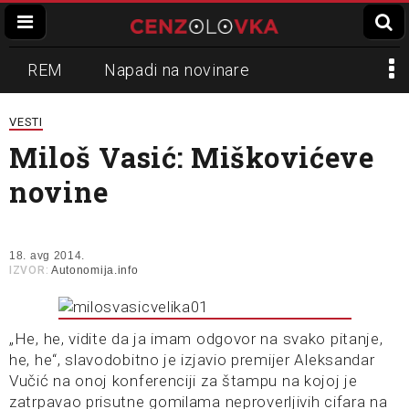
REM
Napadi na novinare
Zvučni top
Crna Gora
N1
VESTI
Miloš Vasić: Miškovićeve
Propaganda
Lokalni mediji
novine
Informer
Slavko Ćuruvija
18. avg 2014.
IZVOR:
Autonomija.info
„He, he, vidite da ja imam odgovor na svako pitanje,
he, he“, slavodobitno je izjavio premijer Aleksandar
Vučić na onoj konferenciji za štampu na kojoj je
zatrpavao prisutne gomilama neproverljivih cifara na