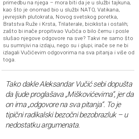
primedbu na njega – mora biti da je u službi tajkuna,
kao što je onomad bio u službi NATO, Vatikana,
jevrejskih plutokrata, Novog svetskog poretka,
Bratstva Ruže i Krsta, Trilaterale, biciklista i ostalih;
zašto bi inače propitivao Vučića o bilo čemu i posle
slušao njegove odgovore na sve? Takvi ne samo što
su sumnjivi na izdaju, nego su i glupi; inače se ne bi
izlagali Vučićevim odgovorima na sva pitanja i više od
toga.
Tako dakle Aleksandar Vučić sebi dopušta
da ljude proglašava „Miškovićevima“, jer da
on ima „odgovore na sva pitanja“. To je
tipični radikalski bezočni bezobrazluk – u
nedostatku argumenata.