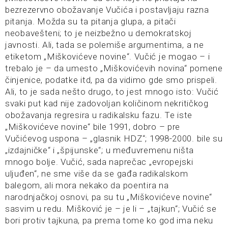
bezrezervno obožavanje Vučića i postavljaju razna
pitanja. Možda su ta pitanja glupa, a pitači
neobavešteni; to je neizbežno u demokratskoj
javnosti. Ali, tada se polemiše argumentima, a ne
etiketom „Miškovićeve novine“. Vučić je mogao – i
trebalo je – da umesto „Miškovićevih novina“ pomene
činjenice, podatke itd, pa da vidimo gde smo prispeli.
Ali, to je sada nešto drugo, to jest mnogo isto: Vučić
svaki put kad nije zadovoljan količinom nekritičkog
obožavanja regresira u radikalsku fazu. Te iste
„Miškovićeve novine“ bile 1991, dobro – pre
Vučićevog uspona – „glasnik HDZ“; 1998-2000. bile su
„izdajničke“ i „špijunske“; u međuvremenu ništa
mnogo bolje. Vučić, sada naprečac „evropejski
uljuđen“, ne sme više da se gađa radikalskom
balegom, ali mora nekako da poentira na
narodnjačkoj osnovi, pa su tu „Miškovićeve novine“
sasvim u redu. Mišković je – je li – „tajkun“; Vučić se
bori protiv tajkuna, pa prema tome ko god ima neku