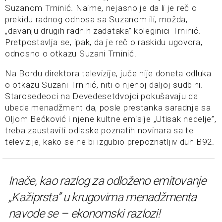
Suzanom Trninić. Naime, nejasno je da li je reč o
prekidu radnog odnosa sa Suzanom ili, možda,
„davanju drugih radnih zadataka” koleginici Trninić.
Pretpostavlja se, ipak, da je reč o raskidu ugovora,
odnosno o otkazu Suzani Trninić.
Na Bordu direktora televizije, juče nije doneta odluka
o otkazu Suzani Trninić, niti o njenoj daljoj sudbini.
Starosedeoci na Devedesetdvojci pokušavaju da
ubede menadžment da, posle prestanka saradnje sa
Oljom Bećković i njene kultne emisije „Utisak nedelje”,
treba zaustaviti odlaske poznatih novinara sa te
televizije, kako se ne bi izgubio prepoznatljiv duh B92.
Inače, kao razlog za odloženo emitovanje
„Kažiprsta” u krugovima menadžmenta
navode se – ekonomski razlozi!