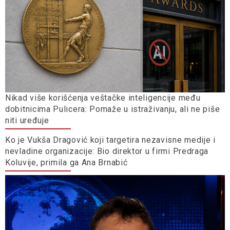
Nikad više korišćenja veštačke inteligencije među
dobitnicima Pulicera: Pomaže u istraživanju, ali ne piše
niti uređuje
Ko je Vukša Dragović koji targetira nezavisne medije i
nevladine organizacije: Bio direktor u firmi Predraga
Koluvije, primila ga Ana Brnabić