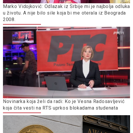
Marko Vidojković: Odlazak iz Srbije mi je najbolja odluka
u životu. A nije bilo sile koja bi me oterala iz Beograda
2008.
Novinarka koja želi da radi: Ko je Vesna Radosavljević
koja čita vesti na RTS uprkos blokadama studenata