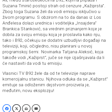
Ali, među starosedeocima B92, kojima pripada i
Suzana Trninić postoji strah od cenzure „Kažiprsta”.
Zbog toga Suzana želi da vodi emisiju isključivo u
živom programu. S obzirom na to da danas iz Los
Anđelesa dolazi urednica i voditeljka „Insajdera”
Brankica Stanković, sa vrednim priznanjem koje je
dobila za svoju emisiju koja je proslavila kako nju,
tako i B92, očekuju se dodatni uzbudljivi događaji na
televiziji, koji, očigledno, nisu planirani u novoj
programskoj šemi. Novinarka Tatjana Aleksić, koja
takođe vodi „Kažiprst”, juče se nije izjašnjavala da li
će nastaviti da vodi tu emisiju.
Vlasnici TV B92 žele da od te televizije naprave
komercijalnu stanicu. Njihova odluka da se „Kažiprst”
emituje sa odloženim dejstvom proizvela je,
međutim, novu eksploziju!