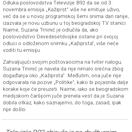
Odluka poslovodstva Televizije B92 da se od 3.
novembra emisija „Kažiprst” više ne emituje uživo,
već da se u novoj programskoj šemi snima dan ranije,
izazvala je novu uzbunu u toj beogradskoj TV stanici.
Naime, Suzana Trninić je odlučila da, ako
poslovodstvo Devedesetdvojke ostane pri svojoj
odluci o odloženom snimku „Kažiprsta”, više neće
voditi tu emisiju.
Zahvaljujući svojim poštovaocima na tviter nalogu,
Suzana Trninić je navela da nije nimalo srećna zbog
događanja oko „Kažiprsta”. Međutim, ona juče nije
odgovarala na pozive „Politike”, kako bi pojasnila dalje
korake koje će preuzeti. Naime, iako se beogradskom
medijskom čaršijom juče prenela vest da je Suzana
dobila otkaz, kako saznajemo, do toga, zasad, ipak
nije došlo.