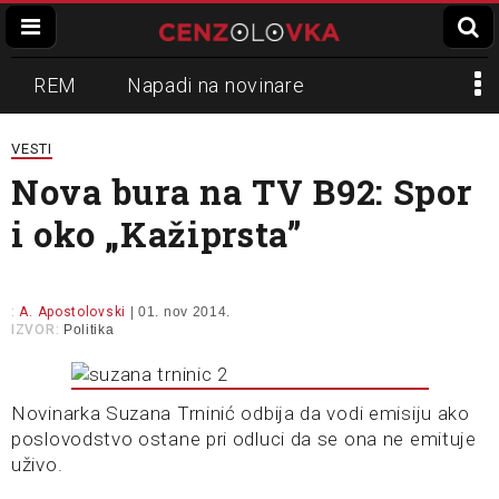
REM
Napadi na novinare
Zvučni top
Crna Gora
N1
VESTI
Nova bura na TV B92: Spor
Propaganda
Lokalni mediji
i oko „Kažiprsta”
Informer
Slavko Ćuruvija
:
A. Apostolovski
| 01. nov 2014.
IZVOR:
Politika
Novinarka Suzana Trninić odbija da vodi emisiju ako
poslovodstvo ostane pri odluci da se ona ne emituje
uživo.