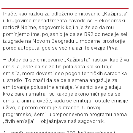
Inače, kao razlog za odloženo emitovanje „Kažiprsta”
u krugovima menadžmenta navode se – ekonomski
razlozi! Naime, sagovornik koji nije želeo da mu
pominjemo ime, pojasnio je da se B92 do nedelje seli
iz zgrade na Novom Beogradu u moderne prostorije
pored autoputa, gde se već nalazi Televizije Prva.
– Uslov da se emitovanje „Kažiprsta” nastavi kao živa
emisija jeste da se za tih pola sata koliko traje
emisija, mora dovesti ceo pogon tehničkih saradnika
u studio. To znači da se cela smena angažuje za
emitovanje polusatne emisije. Vlasnici sve gledaju
kroz pare i smatrali su kako je ekonomičnije da se
emisija snima uveče, kada se emituju i ostale emisije
uživo, a potom emituje sutradan. U novoj
programskoj šemi, u prepodnevnom programu nema
„živih emisija” – objašnjava naš sagovornik.