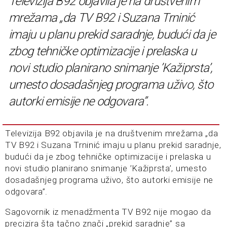
Televizija B92 objavila je na društvenim
mrežama „da TV B92 i Suzana Trninić
imaju u planu prekid saradnje, budući da je
zbog tehničke optimizacije i prelaska u
novi studio planirano snimanje ’Kažiprsta’,
umesto dosadašnjeg programa uživo, što
autorki emisije ne odgovara”.
Televizija B92 objavila je na društvenim mrežama „da
TV B92 i Suzana Trninić imaju u planu prekid saradnje,
budući da je zbog tehničke optimizacije i prelaska u
novi studio planirano snimanje ’Kažiprsta’, umesto
dosadašnjeg programa uživo, što autorki emisije ne
odgovara”.
Sagovornik iz menadžmenta TV B92 nije mogao da
precizira šta tačno znači „prekid saradnje” sa