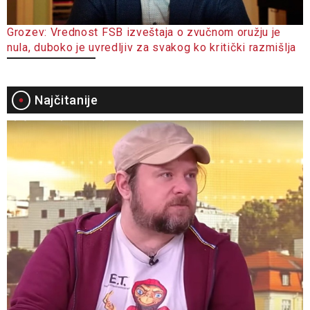
Grozev: Vrednost FSB izveštaja o zvučnom oružju je
nula, duboko je uvredljiv za svakog ko kritički razmišlja
Najčitanije