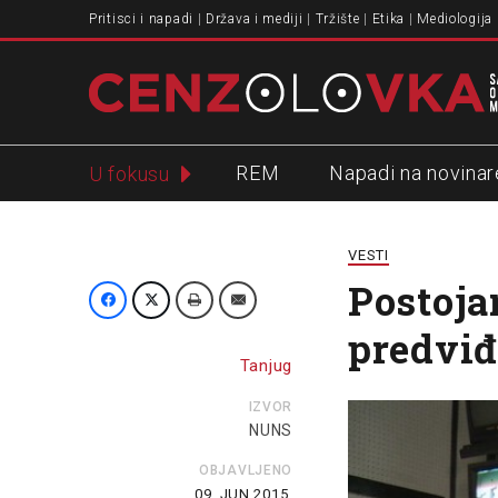
Pritisci i napadi
Država i mediji
Tržište
Etika
Mediologija
REM
Napadi na novinar
U fokusu
Slavko Ćuruvija
VESTI
Postoja
predvi
Tanjug
IZVOR
NUNS
OBJAVLJENO
09. JUN 2015.