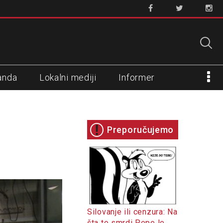
anda
Lokalni mediji
Informer
Preporučujemo
Silovanje ili cenzura: Na
šta to smrdi Pepe le