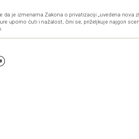
e da je izmenama Zakona o privatizaciji „uvedena nova z
re uporno ćuti i nažalost, čini se, priželjkuje najgori scen
e.