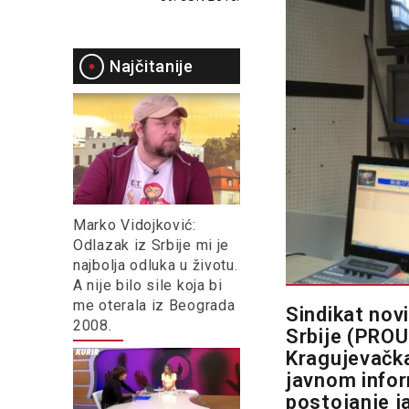
Najčitanije
Marko Vidojković:
Odlazak iz Srbije mi je
najbolja odluka u životu.
A nije bilo sile koja bi
me oterala iz Beograda
Sindikat nov
2008.
Srbije (PROU
Kragujevačka
javnom infor
postojanje j