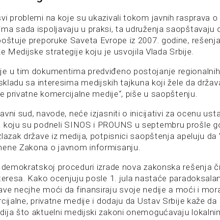
vi problemi na koje su ukazivali tokom javnih rasprava 
ma sada ispoljavaju u praksi, ta udruženja saopštavaju d
poštuje preporuke Saveta Evrope iz 2007. godine, rešenj
ke Medijske strategije koju je usvojila Vlada Srbije.
e u tim dokumentima predviđeno postojanje regionalnih 
 skladu sa interesima medijskih tajkuna koji žele da držav
ve privatne komercijalne medije“, piše u saopštenju.
vni sud, navode, neće izjasniti o inicijativi za ocenu ust
a koju su podneli SINOS i PROUNS u septembru prošle g
lazak države iz medija, potpisnici saopštenja apeluju da 
mene Zakona o javnom informisanju.
 demokratskoj proceduri izrade nova zakonska rešenja čiji 
nteresa. Kako ocenjuju posle 1. jula nastaće paradoksalan
ve necjhe moći da finansiraju svoje nedije a moći i mor
rcijalne, privatne medije i dodaju da Ustav Srbije kaže d
ija što aktuelni medijski zakoni onemogućavaju lokalni