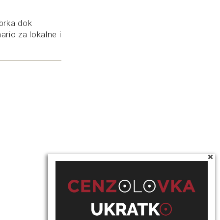
brka dok
ario za lokalne i