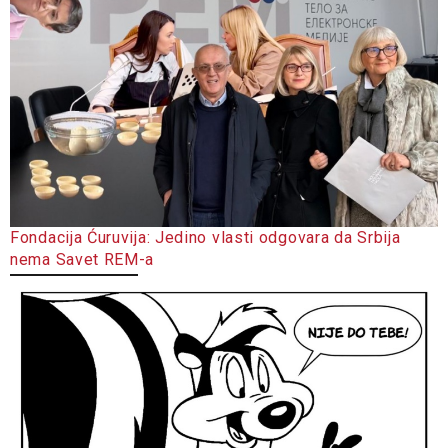
Fondacija Ćuruvija: Jedino vlasti odgovara da Srbija
nema Savet REM-a