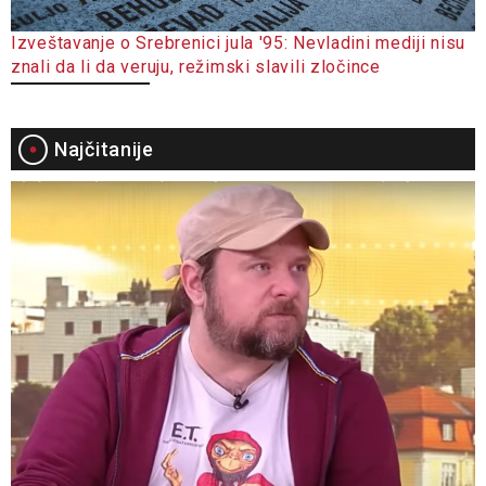
Izveštavanje o Srebrenici jula '95: Nevladini mediji nisu
znali da li da veruju, režimski slavili zločince
Najčitanije