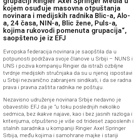
grupaciji Ringier Axel Springer Media u
kojem osuđuje masovna otpuštanja
novinara i medijskih radnika Blic-a, Alo-
a, 24 časa, NIN-a, Blic žene, Puls-a,
kojima rukovodi pomenuta grupacija“,
saopšteno je iz EFJ
Evropska federacija novinara je saopštila da u
potpunosti podržava svoje članove u Srbiji – NUNS i
UNS i poziva kompaniju Ringier da istraži ozbiljne
tvrdnje medijskih stručnjaka da su u njenoj ispostavi
u Srbiji nezvanično zabranjeni sindikati, i da se radna
prava i pravna zaštita radnika ne poštuju.
Nezavisno udruženje novinara Srbije nedavno je
obavestilo EFJ da je “u toku poslednjih nekoliko
sedmica, bez ikakve najave, kao i bez jasnih razloga i
kriterijuma, otpušteno je više od trideset zaposlenih i
stalnih saradnika u kompaniji Ringier Axel Springer
Srbija, među kojima i samohrane majke i stariji