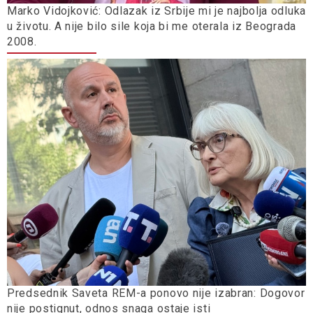
Marko Vidojković: Odlazak iz Srbije mi je najbolja odluka
u životu. A nije bilo sile koja bi me oterala iz Beograda
2008.
Predsednik Saveta REM-a ponovo nije izabran: Dogovor
nije postignut, odnos snaga ostaje isti