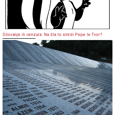
Silovanje ili cenzura: Na šta to smrdi Pepe le Tvor?