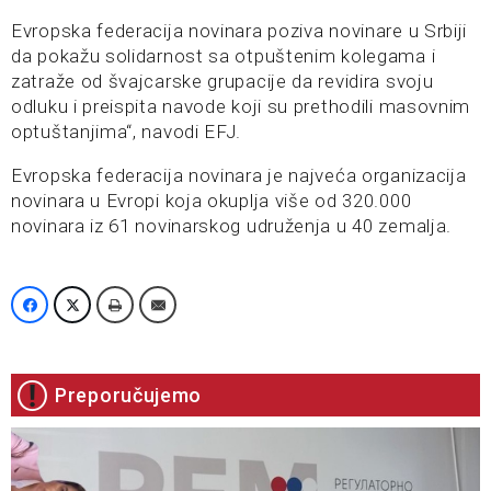
Evropska federacija novinara poziva novinare u Srbiji
da pokažu solidarnost sa otpuštenim kolegama i
zatraže od švajcarske grupacije da revidira svoju
odluku i preispita navode koji su prethodili masovnim
optuštanjima“, navodi EFJ.
Evropska federacija novinara je najveća organizacija
novinara u Evropi koja okuplja više od 320.000
novinara iz 61 novinarskog udruženja u 40 zemalja.
Preporučujemo