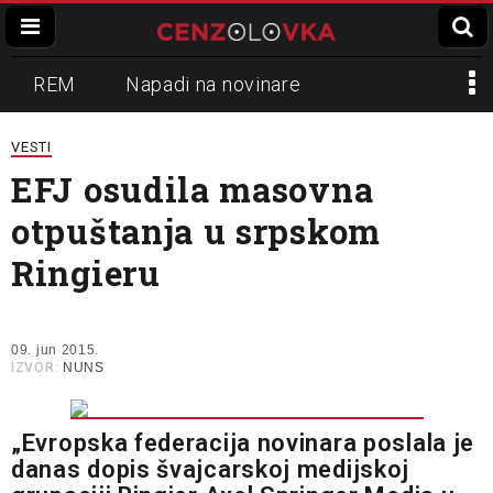
REM
Napadi na novinare
Zvučni top
Crna Gora
N1
VESTI
EFJ osudila masovna
Propaganda
Lokalni mediji
otpuštanja u srpskom
Informer
Slavko Ćuruvija
Ringieru
09. jun 2015.
IZVOR:
NUNS
„Evropska federacija novinara poslala je
danas dopis švajcarskoj medijskoj