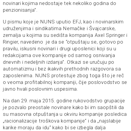
novinari kojima nedostaje tek nekoliko godina do
penzionisanja”.
U pismu koje je NUNS uputio EFJ, kao i novinarskim
udruženjima i sindikatima Nemačke i Švajcarske,
zemalja u kojima su sedišta kompanija Axel Springer i
Ringier, navedeno je da se “otpuštaju se, gotovo po
pravilu, iskusni novinari i drugi uposlenici koji su u
redakcijama ove kompanije od samog osnivanja
dnevnih i nedeljnih izdanja”. Otkazi se uručuju po
automatizmu i bez ikakvih prethodnih razgovora sa
zaposlenima. NUNS protestuje zbog toga što je reč
o veoma profitabilnoj kompaniji, čije poslovodstvo se
javno hvali poslovnim uspesima.
Na dan 29. maja 2015. godine rukovodstvo grupacije
je pozvalo preostale novinare kako bi im saopštili da
su masovna otpuštanja u okviru kompanije posledica
„racionalizacije troškova kompanije“ i da „najslabije
karike moraju da idu“ kako bi se izbegla dalja