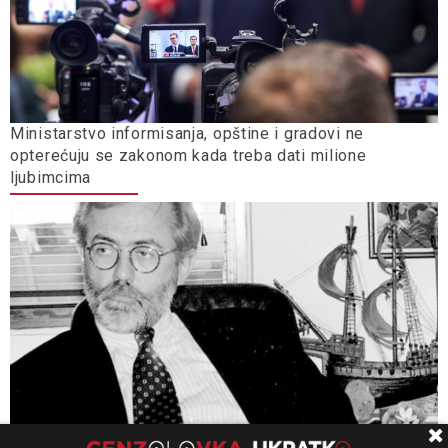
Ministarstvo informisanja, opštine i gradovi ne
opterećuju se zakonom kada treba dati milione
ljubimcima