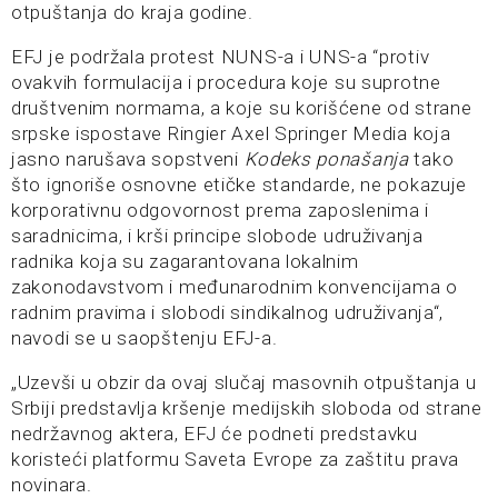
otpuštanja do kraja godine.
EFJ je podržala protest NUNS-a i UNS-a “protiv
ovakvih formulacija i procedura koje su suprotne
društvenim normama, a koje su korišćene od strane
srpske ispostave Ringier Axel Springer Media koja
jasno narušava sopstveni
Kodeks ponašanja
tako
što ignoriše osnovne etičke standarde, ne pokazuje
korporativnu odgovornost prema zaposlenima i
saradnicima, i krši principe slobode udruživanja
radnika koja su zagarantovana lokalnim
zakonodavstvom i međunarodnim konvencijama o
radnim pravima i slobodi sindikalnog udruživanja“,
navodi se u saopštenju EFJ-a.
„Uzevši u obzir da ovaj slučaj masovnih otpuštanja u
Srbiji predstavlja kršenje medijskih sloboda od strane
nedržavnog aktera, EFJ će podneti predstavku
koristeći platformu Saveta Evrope za zaštitu prava
novinara.