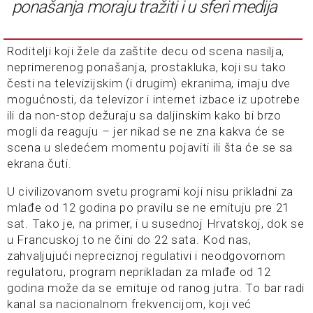
ponašanja moraju tražiti i u sferi medija
Roditelji koji žele da zaštite decu od scena nasilja,
neprimerenog ponašanja, prostakluka, koji su tako
česti na televizijskim (i drugim) ekranima, imaju dve
mogućnosti, da televizor i internet izbace iz upotrebe
ili da non-stop dežuraju sa daljinskim kako bi brzo
mogli da reaguju – jer nikad se ne zna kakva će se
scena u sledećem momentu pojaviti ili šta će se sa
ekrana čuti.
U civilizovanom svetu programi koji nisu prikladni za
mlađe od 12 godina po pravilu se ne emituju pre 21
sat. Tako je, na primer, i u susednoj Hrvatskoj, dok se
u Francuskoj to ne čini do 22 sata. Kod nas,
zahvaljujući nepreciznoj regulativi i neodgovornom
regulatoru, program neprikladan za mlađe od 12
godina može da se emituje od ranog jutra. To bar radi
kanal sa nacionalnom frekvencijom, koji već