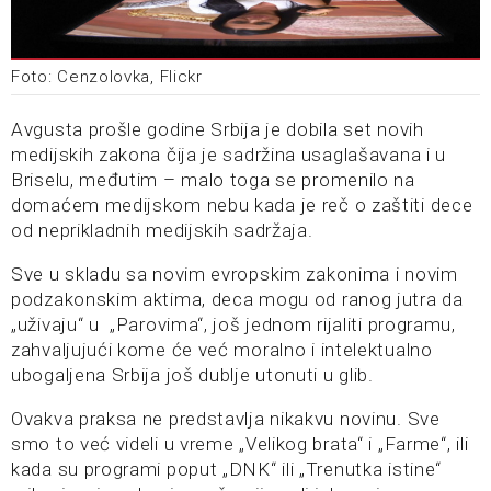
Foto: Cenzolovka, Flickr
Avgusta prošle godine Srbija je dobila set novih
medijskih zakona čija je sadržina usaglašavana i u
Briselu, međutim – malo toga se promenilo na
domaćem medijskom nebu kada je reč o zaštiti dece
od neprikladnih medijskih sadržaja.
Sve u skladu sa novim evropskim zakonima i novim
podzakonskim aktima, deca mogu od ranog jutra da
„uživaju“ u „Parovima“, još jednom rijaliti programu,
zahvaljujući kome će već moralno i intelektualno
ubogaljena Srbija još dublje utonuti u glib.
Ovakva praksa ne predstavlja nikakvu novinu. Sve
smo to već videli u vreme „Velikog brata“ i „Farme“, ili
kada su programi poput „DNK“ ili „Trenutka istine“