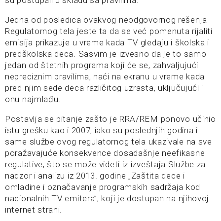
su postupali u skladu sa pravilima.
Jedna od posledica ovakvog neodgovornog rešenja
Regulatornog tela jeste ta da se već pomenuta rijaliti
emisija prikazuje u vreme kada TV gledaju i školska i
predškolska deca. Sasvim je izvesno da je to samo
jedan od štetnih programa koji će se, zahvaljujući
nepreciznim pravilima, naći na ekranu u vreme kada
pred njim sede deca različitog uzrasta, uključujući i
onu najmlađu.
Postavlja se pitanje zašto je RRA/REM ponovo učinio
istu grešku kao i 2007, iako su poslednjih godina i
same službe ovog regulatornog tela ukazivale na sve
poražavajuće konsekvence dosadašnje neefikasne
regulative, što se može videti iz izveštaja Službe za
nadzor i analizu iz 2013. godine „Zaštita dece i
omladine i označavanje programskih sadržaja kod
nacionalnih TV emitera”, koji je dostupan na njihovoj
internet strani.