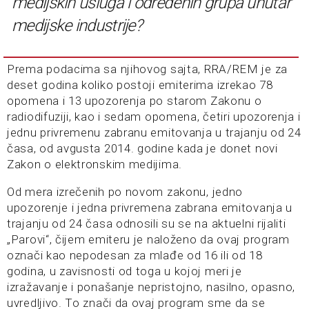
medijskih usluga i određenih grupa unutar
medijske industrije?
Prema podacima sa njihovog sajta, RRA/REM je za
deset godina koliko postoji emiterima izrekao 78
opomena i 13 upozorenja po starom Zakonu o
radiodifuziji, kao i sedam opomena, četiri upozorenja i
jednu privremenu zabranu emitovanja u trajanju od 24
časa, od avgusta 2014. godine kada je donet novi
Zakon o elektronskim medijima.
Od mera izrečenih po novom zakonu, jedno
upozorenje i jedna privremena zabrana emitovanja u
trajanju od 24 časa odnosili su se na aktuelni rijaliti
„Parovi“, čijem emiteru je naloženo da ovaj program
označi kao nepodesan za mlađe od 16 ili od 18
godina, u zavisnosti od toga u kojoj meri je
izražavanje i ponašanje nepristojno, nasilno, opasno,
uvredljivo. To znači da ovaj program sme da se