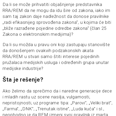
Da li se može prihvatiti objašnjenje predstavnika
RRA/REM da ne mogu da idu šire od zakona, iako im
sam taj zakon daje nadležnost da donose pravilnike
„radi efikasnijeg sprovođena zakona“, u kojima će biti
„bliže razrađene pojedine odredbe zakona“ (član 25
Zakona o elektronskim medijima)?
Da li su možda u pravu oni koji zastupaju stanovište
da donošenjem ovakvih podzakonskih akata
RRA/REM u stvari samo štiti interese pojedinih
pružalaca medijskih usluga i određenih grupa unutar
medijske industrije?
Šta je rešenje?
Ako želimo da sprečimo da i naredne generacije dece
i mladih rastu uz scene nasilja, vulgarnosti,
nepristojnosti, uz programe tipa: „Parovi”, „Veliki brat”,
„Farma”, „DNK”, „Trenutak istine”, „Luda kuća” i sl.,
neophodno je da REM izmeni svoj pravilnik iz marta