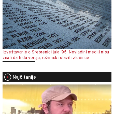
Izveštavanje o Srebrenici jula '95: Nevladini mediji nisu
znali da li da veruju, režimski slavili zločince
Najčitanije