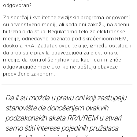
odgovoran?
Za sadržaj i kvalitet televizijskih programa odgovorni
su prvenstveno mediji, ali kada oni zakažu, na scenu
bi trebalo da stupi Regulatorno telo za elektronske
medije, odnedavno poznato pod skraćenicom REM,
doskora RRA. Zadatak ovog tela je, između ostalog, i
da propisuje pravila obavezujuća za elektronske
medije, da kontroliše njihov rad, kao i da im izriče
odgovarajuće mere ukoliko ne poštuju obaveze
predviđene zakonom.
Da li su možda u pravu oni koji zastupaju
stanovište da donošenjem ovakvih
podzakonskih akata RRA/REM u stvari
samo štiti interese pojedinih pružalaca