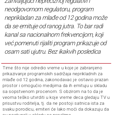
Zahvaljujući nepreciznoj regulativi i
neodgovornom regulatoru, program
neprikladan za mlađe od 12 godina može
da se emituje od ranog jutra. To bar radi
kanal sa nacionalnom frekvencijom, koji
već pomenuti rijaliti program prikazuje od
osam sati ujutru. Bez ikakvih posledica
Time što nije odredio vreme u koje je zabranjeno
prikazivanje programskih sadržaja neprikladnih za
mlađe od 12 godina, zakonodavac je ostavio prazan
prostor i omogućio medijima da ih emituju u skladu
sa sopstvenom procenom. S obzirom na to da je
veoma teško utvrditi u koje vreme deca gledaju TV u
prisustvu roditelja, tj. da ne postoji satnica ista za
svaku porodicu, emiteri će lako moći da dokazuju da