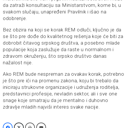
da zatraži konsultaciju sa Ministarstvom, kome bi, u
svakom slučaju, unapređeni Pravilnik i išao na
odobrenje.
Bez obzira na koji se korak REM odluči, ključno je da
se što pre dođe do kvalitetnog rešenja koje će biti za
dobrobit čitavog srpskog društva, a posebno mlade
populacije koja zaslužuje da raste u normalnom i
zdravom okruženju, što srpsko društvo danas
nažalost nije.
Ako REM bude nespreman za ovakav korak, potrebno
je što pre ići na promenu zakona, koju bi trebalo da
iniciraju strukovne organizacije i udruženja roditelja,
predstavnici profesije, nevladin sektor, ali i sve one
snage koje smatraju da je mentalno i duhovno
zdravlje mladih najviši interes svake nacije.