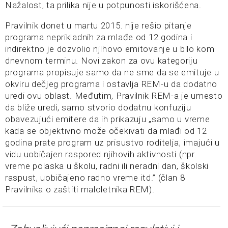
Nažalost, ta prilika nije u potpunosti iskorišćena.
Pravilnik donet u martu 2015. nije rešio pitanje
programa neprikladnih za mlađe od 12 godina i
indirektno je dozvolio njihovo emitovanje u bilo kom
dnevnom terminu. Novi zakon za ovu kategoriju
programa propisuje samo da ne sme da se emituje u
okviru dečjeg programa i ostavlja REM-u da dodatno
uredi ovu oblast. Međutim, Pravilnik REM-a je umesto
da bliže uredi, samo stvorio dodatnu konfuziju
obavezujući emitere da ih prikazuju „samo u vreme
kada se objektivno može očekivati da mlađi od 12
godina prate program uz prisustvo roditelja, imajući u
vidu uobičajen raspored njihovih aktivnosti (npr.
vreme polaska u školu, radni ili neradni dan, školski
raspust, uobičajeno radno vreme itd.” (član 8
Pravilnika o zaštiti maloletnika REM).