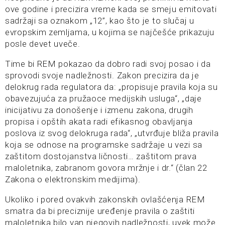
ove godine i precizira vreme kada se smeju emitovati
sadržaji sa oznakom „12”, kao što je to slučaj u
evropskim zemljama, u kojima se najčešće prikazuju
posle devet uveče.
Time bi REM pokazao da dobro radi svoj posao i da
sprovodi svoje nadležnosti. Zakon precizira da je
delokrug rada regulatora da: „propisuje pravila koja su
obavezujuća za pružaoce medijskih usluga“, „daje
inicijativu za donošenje i izmenu zakona, drugih
propisa i opštih akata radi efikasnog obavljanja
poslova iz svog delokruga rada“, „utvrđuje bliža pravila
koja se odnose na programske sadržaje u vezi sa
zaštitom dostojanstva ličnosti… zaštitom prava
maloletnika, zabranom govora mržnje i dr.“ (član 22
Zakona o elektronskim medijima).
Ukoliko i pored ovakvih zakonskih ovlašćenja REM
smatra da bi preciznije uređenje pravila o zaštiti
maloletnika bilo van njegovih nadležnosti, uvek može