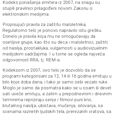
Kodeks ponašanja emitera iz 2007, na snagu su
stupili pravilnici prilagođeni novom Zakonu o
elektronskim medijima.
Propisujući pravila za zaštitu maloletnika,
Regulatorno telo je ponovo napravilo istu grešku.
Donelo je pravila koja mu ne omogućavaju da
osetljive grupe, kao što su deca i maloletnici, zaštiti
od nasilja, prostakluka, vulgarnosti u audiovizuelnim
medijskim sadržajima. I u tome se ogleda najveća
odgovornost RRA, tj. REM-a.
Kodeksom iz 2007, ovo telo je dozvolilo da se
programi kategorisani za 12, 14 ili 16 godina emituju u
bilo koje doba dana, i tako je samo sebi vezalo ruke.
Moglo je samo da posmatra kako se u osam ili devet
sati uveče emituju, a zatim u prepodnevnim i dnevnim
terminima repriziraju serije i filmovi puni krvi,
brutalnog nasilja, ubistava, mučenja, silovanja, sa
scenama raznetih ljudskih tela, prerezanih vratova, sa