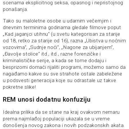
scenama eksplicitnog seksa, opasnog i nepristojnog
ponašanja.
Tako su maloletne osobe u udarnim večernjim i
dnevnim terminima godinama gledale filmove poput
„Kad jaganjci utihnu“ (u svetu kategorisan za starije
od 18, retko za starije od 16), razna „Ubistva u noćnim
vozovima“, „Sudnje noći“, „Nagone za ubijanjem“,
„Đavolje stolice“ itd., itd., razne forenzičke i
kriminalističke serije, a kada se tome dodaju i
besprizorni domaći rijaliti programi, možemo samo da
nagađamo kakve su sve strahote ostale zabeležene
u podsvesti generacija koje su odrastale uz takve
pokretne slike!
REM unosi dodatnu konfuziju
Idealna prilika da se stane na kraj ovakvom nemaru
prema najmlađoj populaciji ukazala se u vreme
donošenja novog zakona i novih podzakonskih akata.