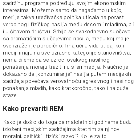
sadržinu programa podređuju svojim ekonomskim
interesima. Možemo samo da nagađamo u kojoj
meri je takva uređivačka politika uticala na porast
verbalnog i fizičkog nasilja među decom i mladima, ali
i u čitavom društvu. Srbija se svakodnevno suočava
sa dramatičnim slučajevima nasilja, među kojima je
sve izraženije porodično. Imajući u vidu uticaj koji
mediji imaju na sve uzrasne kategorije stanovništva,
nema dileme da se uzroci ovakvog nasilnog
ponašanja moraju tražiti i u sferi medija. Naučno je
dokazano da „konzumiranje“ nasilja putem medijskih
sadržaja povećava verovatnoću agresivnog i nasilnog
ponašanja mladih, kako kratkoročno, tako i na duže
staze.
Kako prevariti REM
Kako je došlo do toga da maloletnici godinama budu
izloženi medijskim sadržajima štetnim za njihov
moralni, psihički i fizički razvoj? Ko je za to