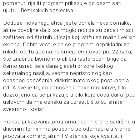
pomenuti rijaliti program prikazuje od osam sati
ujutru. Bez ikakvih posledica.
Doduše, nova regulativa jeste donela neke pomake,
ali ne dovoljne da bi se moglo reći da su deca i mladi
zaštićeni od štetnih uticaja koji stižu sa malih i velikih
ekrana. Dobra vest je da se programi neprikladni za
mlađe od 16 godina ne smeju emitovati pre 22 sata,
što znači da bismo morali biti rasterećeni brige da
ćemo usred bela dana gledati prizore teškog i
seksualnog nasilja, veoma nepristojnog kao i
opasnog ponašanja, diskriminatorskog postupanja
itd. A sve je to, do donošenja nove regulative, bilo
dozvoljeno da se prikazuje u bilo koje doba dana (pod
uslovom da ima oznaku za uzrast), što su emiteri
svesrdno i koristili.
Praksa prikazivanja programa neprimerene sadržine u
dnevnim terminima posebno se odomaćila u vreme
procvata komercijalnih TV stanica koje kvalitet i