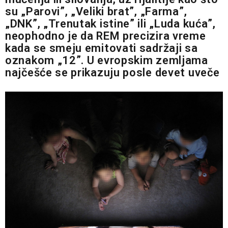
su „Parovi”, „Veliki brat”, „Farma”,
„DNK”, „Trenutak istine” ili „Luda kuća”,
neophodno je da REM precizira vreme
kada se smeju emitovati sadržaji sa
oznakom „12”. U evropskim zemljama
najčešće se prikazuju posle devet uveče