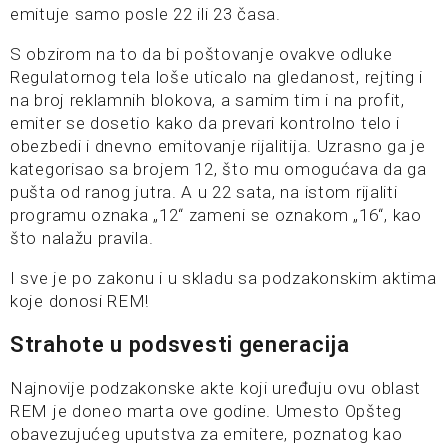
emituje samo posle 22 ili 23 časa.
S obzirom na to da bi poštovanje ovakve odluke
Regulatornog tela loše uticalo na gledanost, rejting i
na broj reklamnih blokova, a samim tim i na profit,
emiter se dosetio kako da prevari kontrolno telo i
obezbedi i dnevno emitovanje rijalitija. Uzrasno ga je
kategorisao sa brojem 12, što mu omogućava da ga
pušta od ranog jutra. A u 22 sata, na istom rijaliti
programu oznaka „12“ zameni se oznakom „16“, kao
što nalažu pravila.
I sve je po zakonu i u skladu sa podzakonskim aktima
koje donosi REM!
Strahote u podsvesti generacija
Najnovije podzakonske akte koji uređuju ovu oblast
REM je doneo marta ove godine. Umesto Opšteg
obavezujućeg uputstva za emitere, poznatog kao