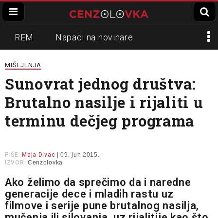
REM
Napadi na novinare
Zvučni top
Crna Gora
N1
MIŠLJENJA
Sunovrat jednog društva:
Propaganda
Lokalni mediji
Brutalno nasilje i rijaliti u
Informer
Slavko Ćuruvija
terminu dečjeg programa
PIŠE:
Maja Divac
| 09. jun 2015.
IZVOR:
Cenzolovka
Ako želimo da sprečimo da i naredne
generacije dece i mladih rastu uz
filmove i serije pune brutalnog nasilja,
mučenja ili silovanja, uz rijalitije kao što