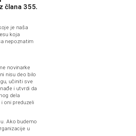
iz člana 355.
koje je naša
resu koja
 sa nepoznatim
 ime novinarke
i nisu deo bilo
u, učiniti sve
nađe i utvrdi da
enog dela
i oni preduzeli
esu. Ako budemo
rganizacije u