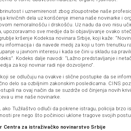
brinutost i uznemirenost zbog zloupotrebe naše profesi
enja krivičnih dela uz korišćenje imena naše novinarke i org
ovom nemoralnošću i drskošću. Uz nadu da ovo nisu učinil
ja, upozoravamo sve medije da bi objavljivanje ovako st
grublje kršenje Kodeksa novinara Srbije, koji kaže: “Novi
ru informacija i da navede medij za koji u tom trenutku ra
upanje u javnom interesu i kada se čini u skladu sa pravi
odeks”. Kodeks dalje navodi: “Lažno predstavljanje i net
edija za koji novinar radi nije dozvoljeno”.
koji se odlučuju na ovakve i slične postupke da se infor
vično delo sa ozbiljnim zakonskim posledicama. CINS pozi
tupili na ovaj način da se suzdrže od činjenja novih krivič
hteva u ime naše novinarke.
ako Tužilaštvo odluči da pokrene istragu, policija brzo ist
nosti pre nego što počinioci uklone tragove svojih post
r Centra za istraživačko novinarstvo Srbije