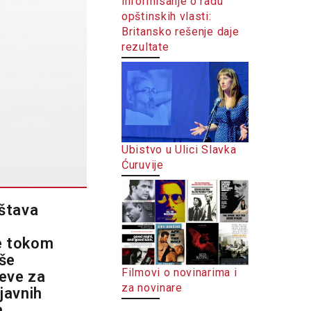
informisanje o radu
opštinskih vlasti:
Britansko rešenje daje
rezultate
Ubistvo u Ulici Slavka
Ćuruvije
eštava
je tokom
aše
Filmovi o novinarima i
teve za
za novinare
javnih
h