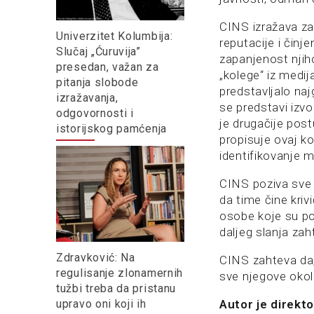
CINS izražava za
Univerzitet Kolumbija:
reputacije i činj
Slučaj „Ćuruvija”
zapanjenost njih
presedan, važan za
„kolege“ iz medi
pitanja slobode
predstavljalo naj
izražavanja,
se predstavi izvo
odgovornosti i
je drugačije post
istorijskog pamćenja
propisuje ovaj k
identifikovanje m
CINS poziva sve 
da time čine kri
osobe koje su pos
daljeg slanja za
Zdravković: Na
CINS zahteva da, 
regulisanje zlonamernih
sve njegove okol
tužbi treba da pristanu
upravo oni koji ih
Autor je direkto