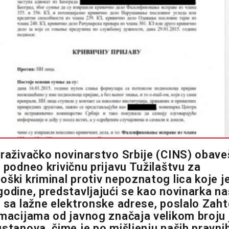
traživačko novinarstvo Srbije (CINS) obav
je podneo
krivičnu prijavu Tužilaštvu za
oški kriminal
protiv nepoznatog lica koje 
godine, predstavljajući se kao novinarka n
, sa lažne elektronske adrese, poslalo Zah
rmacijama od javnog značaja velikom broju 
ustanova, čime je po mišljenju naših pravni