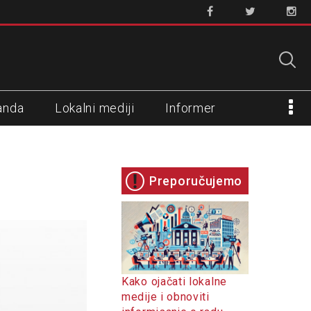
anda
Lokalni mediji
Informer
Preporučujemo
Kako ojačati lokalne
medije i obnoviti