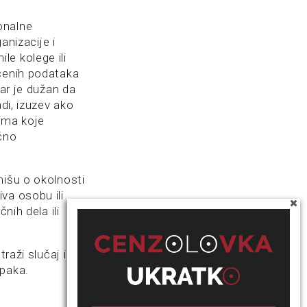
onalne
anizacije i
e kolege ili
ečenih podataka
nar je dužan da
di, izuzev ako
lima koje
ačno
mišu o okolnosti
va osobu ili
nih dela ili
raži slučaj i
upaka.