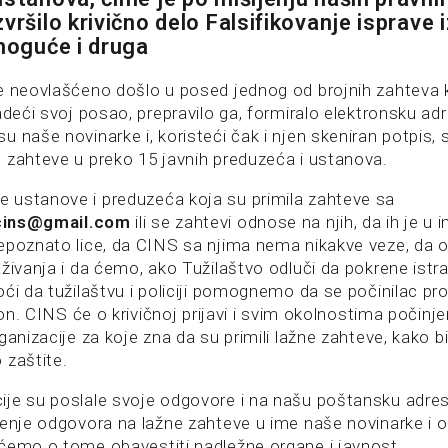
vršilo krivično delo Falsifikovanje isprave 
 moguće i druga
e neovlašćeno došlo u posed jednog od brojnih zahteva 
adeći svoj posao, prepravilo ga, formiralo elektronsku ad
u naše novinarke i, koristeći čak i njen skeniran potpis,
 zahteve u preko 15 javnih preduzeća i ustanova.
ustanove i preduzeća koja su primila zahteve sa
cins@gmail.com
ili se zahtevi odnose na njih, da ih je u
epoznato lice, da CINS sa njima nema nikakve veze, da on
živanja i da ćemo, ako Tužilaštvo odluči da pokrene istrag
ći da tužilaštvu i policiji pomognemo da se počinilac pro
akon. CINS će o krivičnoj prijavi i svim okolnostima počinj
ganizacije za koje zna da su primili lažne zahteve, kako bi 
 zaštite.
ije su poslale svoje odgovore i na našu poštansku adr
ćenje odgovora na lažne zahteve u ime naše novinarke i o
ćemo o tome obavestiti nadležne organe i javnost.