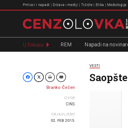
Pritisci i napadi
Država i mediji
Tržište
Etika
Mediologija
REM
Napadi na novinar
U fokusu
Slavko Ćuruvija
VESTI
Saopšte
Branko Čečen
IZVOR
CINS
OBJAVLJENO
02. FEB 2015.