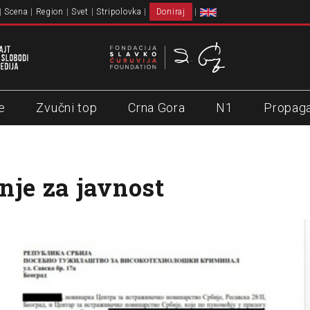
Scena
Region
Svet
Stripolovka
Doniraj
e
Zvučni top
Crna Gora
N1
Propag
nje za javnost