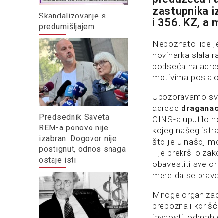
zastupnika iz
Skandalizovanje s
i 356. KZ, a
predumišljajem
Nepoznato lice j
novinarka slala r
podseća na adres
motivima poslalo
Upozoravamo sve 
adrese
dragana
Predsednik Saveta
CINS-a uputilo n
REM-a ponovo nije
kojeg našeg istra
izabran: Dogovor nije
što je u našoj mo
postignut, odnos snaga
li je prekršilo z
ostaje isti
obavestiti sve or
mere da se pravo
Mnoge organizac
prepoznali koriš
javnosti, odmah 