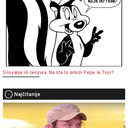
Silovanje ili cenzura: Na šta to smrdi Pepe le Tvor?
Najčitanije