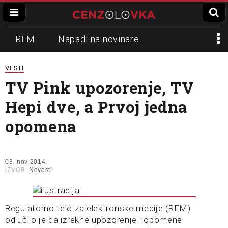
REM
Napadi na novinare
Zvučni top
Crna Gora
N1
VESTI
TV Pink upozorenje, TV
Propaganda
Lokalni mediji
Hepi dve, a Prvoj jedna
Informer
Slavko Ćuruvija
opomena
03. nov 2014.
IZVOR:
Novosti
Regulatorno telo za elektronske medije (REM)
odlučilo je da izrekne upozorenje i opomene