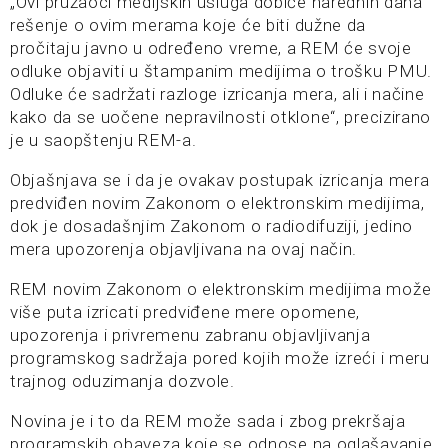
„Ovi pružaoci medijskih usluga dobiće narednih dana
rešenje o ovim merama koje će biti dužne da
pročitaju javno u određeno vreme, a REM će svoje
odluke objaviti u štampanim medijima o trošku PMU.
Odluke će sadržati razloge izricanja mera, ali i načine
kako da se uočene nepravilnosti otklone“, precizirano
je u saopštenju REM-a.
Objašnjava se i da je ovakav postupak izricanja mera
predviđen novim Zakonom o elektronskim medijima,
dok je dosadašnjim Zakonom o radiodifuziji, jedino
mera upozorenja objavljivana na ovaj način.
REM novim Zakonom o elektronskim medijima može
više puta izricati predviđene mere opomene,
upozorenja i privremenu zabranu objavljivanja
programskog sadržaja pored kojih može izreći i meru
trajnog oduzimanja dozvole.
Novina je i to da REM može sada i zbog prekršaja
programskih obaveza koje se odnose na oglašavanje