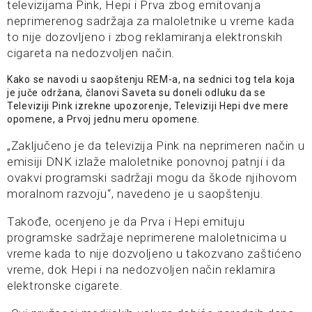
televizijama Pink, Hepi i Prva zbog emitovanja
neprimerenog sadržaja za maloletnike u vreme kada
to nije dozovljeno i zbog reklamiranja elektronskih
cigareta na nedozvoljen način.
Kako se navodi u saopštenju REM-a, na sednici tog tela koja
je juče održana, članovi Saveta su doneli odluku da se
Televiziji Pink izrekne upozorenje, Televiziji Hepi dve mere
opomene, a Prvoj jednu meru opomene.
„Zaključeno je da televizija Pink na neprimeren način u
emisiji DNK izlaže maloletnike ponovnoj patnji i da
ovakvi programski sadržaji mogu da škode njihovom
moralnom razvoju“, navedeno je u saopštenju.
Takođe, ocenjeno je da Prva i Hepi emituju
programske sadržaje neprimerene maloletnicima u
vreme kada to nije dozvoljeno u takozvano zaštićeno
vreme, dok Hepi i na nedozvoljen način reklamira
elektronske cigarete.