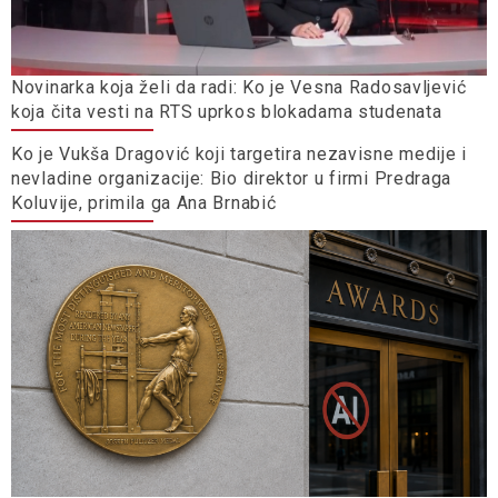
Novinarka koja želi da radi: Ko je Vesna Radosavljević
koja čita vesti na RTS uprkos blokadama studenata
Ko je Vukša Dragović koji targetira nezavisne medije i
nevladine organizacije: Bio direktor u firmi Predraga
Koluvije, primila ga Ana Brnabić