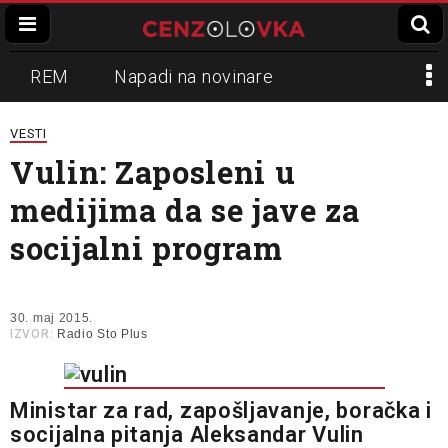
REM
Napadi na novinare
Zvučni top
Crna Gora
N1
VESTI
Vulin: Zaposleni u
Propaganda
Lokalni mediji
medijima da se jave za
Informer
Slavko Ćuruvija
socijalni program
30. maj 2015.
IZVOR:
Radio Sto Plus
Ministar za rad, zapošljavanje, boračka i
socijalna pitanja Aleksandar Vulin