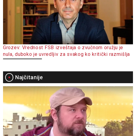
Grozev: Vrednost FSB izveštaja o zvučnom oružju je
nula, duboko je uvredljiv za svakog ko kritički razmišlja
Najčitanije