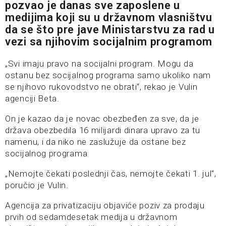
pozvao je danas sve zaposlene u
medijima koji su u državnom vlasništvu
da se što pre jave Ministarstvu za rad u
vezi sa njihovim socijalnim programom
„Svi imaju pravo na socijalni program. Mogu da
ostanu bez socijalnog programa samo ukoliko nam
se njihovo rukovodstvo ne obrati“, rekao je Vulin
agenciji Beta.
On je kazao da je novac obezbeđen za sve, da je
država obezbedila 16 milijardi dinara upravo za tu
namenu, i da niko ne zaslužuje da ostane bez
socijalnog programa
„Nemojte čekati poslednji čas, nemojte čekati 1. jul“,
poručio je Vulin.
Agencija za privatizaciju objaviće poziv za prodaju
prvih od sedamdesetak medija u državnom