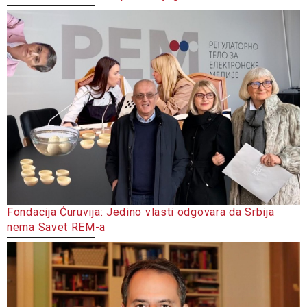
Fondacija Ćuruvija: Jedino vlasti odgovara da Srbija
nema Savet REM-a