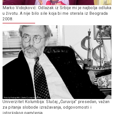
Marko Vidojković: Odlazak iz Srbije mi je najbolja odluka
u životu. A nije bilo sile koja bi me oterala iz Beograda
2008.
Univerzitet Kolumbija: Slučaj „Ćuruvija” presedan, važan
za pitanja slobode izražavanja, odgovornosti i
istorijskog pamćenja