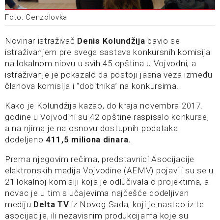
Foto: Cenzolovka
Novinar istraživač
Denis Kolundžija
bavio se
istraživanjem pre svega sastava konkursnih komisija
na lokalnom niovu u svih 45 opština u Vojvodni, a
istraživanje je pokazalo da postoji jasna veza između
članova komisija i “dobitnika” na konkursima.
Kako je Kolundžija kazao, do kraja novembra 2017.
godine u Vojvodini su 42 opštine raspisalo konkurse,
a na njima je na osnovu dostupnih podataka
dodeljeno
411,5 miliona dinara.
Prema njegovim rečima, predstavnici Asocijacije
elektronskih medija Vojvodine (AEMV) pojavili su se u
21 lokalnoj komisiji koja je odlučivala o projektima, a
novac je u tim slučajevima najčešće dodeljivan
mediju
Delta TV
iz Novog Sada, koji je nastao iz te
asocijacije, ili nezavisnim produkcijama koje su