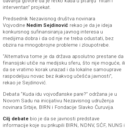
davanja govore da je retko kada u pitanju “hitan i
interventan” projekat.
Predsednik Nezavisnog društva novinara
Vojvodine
Nedim Sejdinović
rekao je da je ideja
konkursnog sufinansiranja javnog interesa u
medijima dobra i da od nje ne treba odustati, bez
obzira na mnogobrojne probleme i zloupotrebe.
“Alternativa tome je da država apsolutno prestane da
finansijski utiče na medijsku sferu, što nije moguće, ili
da se vratimo korak unazad i da lokalne samouprave
raspodeljuu novac bez ikakvog učešća javnosti”,
rekao je Sejdinović.
Debata “Kuda idu vojvođanske pare?” održana je u
Novom Sadu na inicijativu Nezavisnog udruženja
novinara Srbije, BIRN i Fondacije Slavko Ćuruvija.
Cilj debate
bio je da se javnosti predstave
informacije koje su prikupili BIRN, NDNV, SĆF, NUNS i