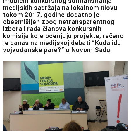
Problem konkursnog sufinansiranja
medijskih sadržaja na lokalnom niovu
tokom 2017. godine dodatno je
obesmišljen zbog netransparentnog
izbora i rada članova konkursnih
komisija koje ocenjuju projekte, rečeno
je danas na medijskoj debati “Kuda idu
vojvođanske pare?” u Novom Sadu.