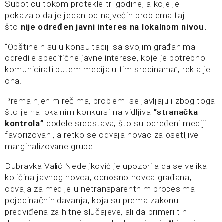
Suboticu tokom protekle tri godine, a koje je
pokazalo da je jedan od najvećih problema taj
što
nije određen javni interes na lokalnom nivou.
“Opštine nisu u konsultaciji sa svojim građanima
odredile specifične javne interese, koje je potrebno
komunicirati putem medija u tim sredinama”, rekla je
ona.
Prema njenim rečima, problemi se javljaju i zbog toga
što je na lokalnim konkursima vidljiva
“stranačka
kontrola”
dodele sredstava, što su određeni mediji
favorizovani, a retko se odvaja novac za osetljive i
marginalizovane grupe.
Dubravka Valić Nedeljković je upozorila da se velika
količina javnog novca, odnosno novca građana,
odvaja za medije u netransparentnim procesima
pojedinačnih davanja, koja su prema zakonu
predviđena za hitne slučajeve, ali da primeri tih