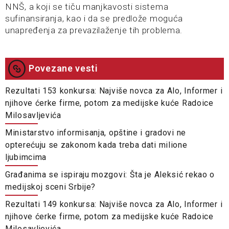
NNŠ, a koji se tiču manjkavosti sistema
sufinansiranja, kao i da se predlože moguća
unapređenja za prevazilaženje tih problema.
Povezane vesti
Rezultati 153 konkursa: Najviše novca za Alo, Informer i
njihove ćerke firme, potom za medijske kuće Radoice
Milosavljevića
Ministarstvo informisanja, opštine i gradovi ne
opterećuju se zakonom kada treba dati milione
ljubimcima
Građanima se ispiraju mozgovi: Šta je Aleksić rekao o
medijskoj sceni Srbije?
Rezultati 149 konkursa: Najviše novca za Alo, Informer i
njihove ćerke firme, potom za medijske kuće Radoice
Milosavljevića