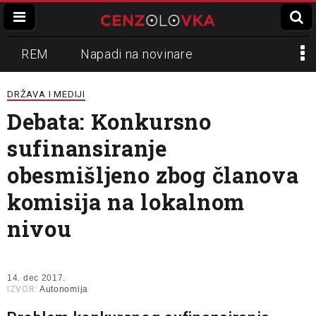
REM
Napadi na novinare
Zvučni top
Crna Gora
N1
DRŽAVA I MEDIJI
Debata: Konkursno
Propaganda
Lokalni mediji
sufinansiranje
Informer
Slavko Ćuruvija
obesmišljeno zbog članova
komisija na lokalnom
nivou
14. dec 2017.
IZVOR:
Autonomija