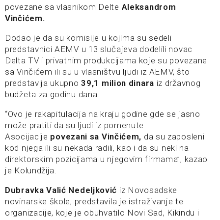
povezane sa vlasnikom Delte
Aleksandrom
Vinčićem.
Dodao je da su komisije u kojima su sedeli
predstavnici AEMV u 13 slučajeva dodelili novac
Delta TV i privatnim produkcijama koje su povezane
sa Vinčićem ili su u vlasništvu ljudi iz AEMV, što
predstavlja ukupno
39,1 milion dinara
iz državnog
budžeta za godinu dana.
“Ovo je rakapitulacija na kraju godine gde se jasno
može pratiti da su ljudi iz pomenute
Asocijacije
povezani sa Vinčićem,
da su zaposleni
kod njega ili su nekada radili, kao i da su neki na
direktorskim pozicijama u njegovim firmama”, kazao
je Kolundžija.
Dubravka Valić Nedeljković
iz Novosadske
novinarske škole, predstavila je istraživanje te
organizacije, koje je obuhvatilo Novi Sad, Kikindu i