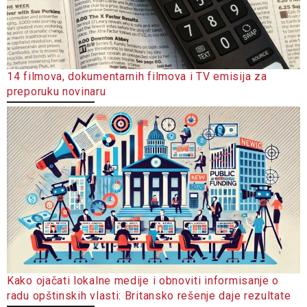
14 filmova, dokumentarnih filmova i TV emisija za
preporuku novinaru
Kako ojačati lokalne medije i obnoviti informisanje o
radu opštinskih vlasti: Britansko rešenje daje rezultate