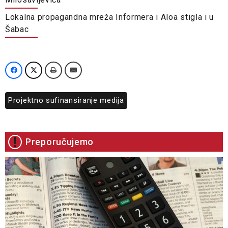
Lokalna propagandna mreža Informera i Aloa stigla i u
Šabac
Projektno sufinansiranje medija
Preporučujemo