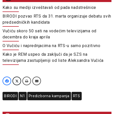
Kako su mediji izveštavali od pada nadstrešnice
BIRODI pozvao RTS da 31. marta organizuje debatu svih
predsedničkih kandidata
Vučiću skoro 50 sati na vodećim televizijama od
decembra do kraja aprila
O Vučiću i naprednjacima na RTS-u samo pozitivno
Kako je REM uspeo da zaključi da je SZS na
televizijama zastupljeniji od liste Aleksandra Vučića
BIRODI
N1
Predizborna kampanja
RTS