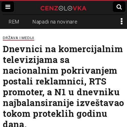
REM
Napadi na novinare
Zvučni top
Crna Gora
N1
DRŽAVA I MEDIJI
Dnevnici na komercijalnim
Propaganda
Lokalni mediji
televizijama sa
Informer
Slavko Ćuruvija
nacionalnim pokrivanjem
postali reklamnici, RTS
promoter, a N1 u dnevniku
najbalansiranije izveštavao
tokom proteklih godinu
dana.