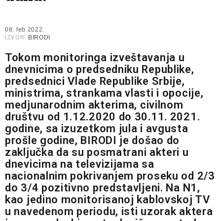
08. feb 2022.
IZVOR:
BIRODI
Tokom monitoringa izveštavanja u
dnevnicima o predsedniku Republike,
predsednici Vlade Republike Srbije,
ministrima, strankama vlasti i opocije,
medjunarodnim akterima, civilnom
društvu od 1.12.2020 do 30.11. 2021.
godine, sa izuzetkom jula i avgusta
prošle godine, BIRODI je došao do
zaključka da su posmatrani akteri u
dnevicima na televizijama sa
nacionalnim pokrivanjem proseku od 2/3
do 3/4 pozitivno predstavljeni. Na N1,
kao jedino monitorisanoj kablovskoj TV
u navedenom periodu, isti uzorak aktera