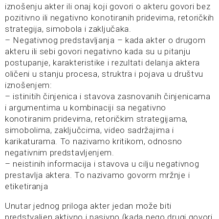
iznošenju akter ili onaj koji govori o akteru govori bez
pozitivno ili negativno konotiranih pridevima, retoričkih
strategija, simobola i zaključaka.
– Negativnog predstavljanja – kada akter o drugom
akteru ili sebi govori negativno kada su u pitanju
postupanje, karakteristike i rezultati delanja aktera
oličeni u stanju procesa, struktra i pojava u društvu
iznošenjem:
– istinitih činjenica i stavova zasnovanih činjenicama
i argumentima u kombinaciji sa negativno
konotiranim pridevima, retoričkim strategijama,
simobolima, zaključcima, video sadržajima i
karikaturama. To nazivamo kritikom, odnosno
negativnim predstavljenjem.
– neistinih informacija i stavova u cilju negativnog
prestavlja aktera. To nazivamo govorm mržnje i
etiketiranja
Unutar jednog priloga akter jedan može biti
predstvaljen aktivno i pasivno (kada nego drugi govori