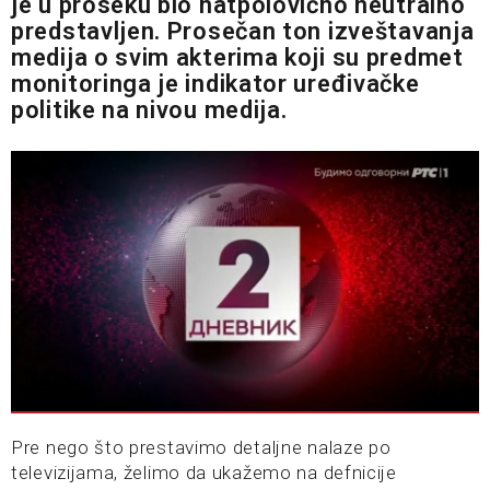
je u proseku bio natpolovično neutralno
predstavljen. Prosečan ton izveštavanja
medija o svim akterima koji su predmet
monitoringa je indikator uređivačke
politike na nivou medija.
Pre nego što prestavimo detaljne nalaze po
televizijama, želimo da ukažemo na defnicije