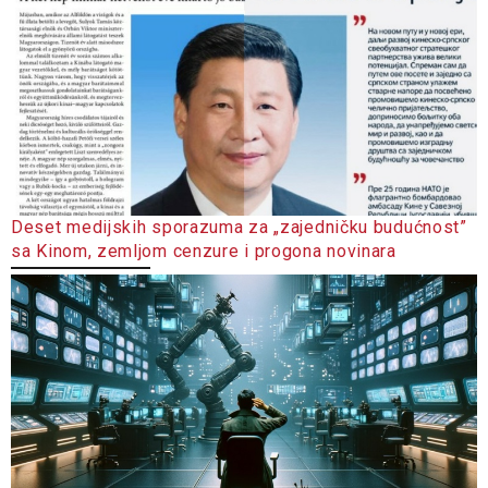
Deset medijskih sporazuma za „zajedničku budućnost”
sa Kinom, zemljom cenzure i progona novinara