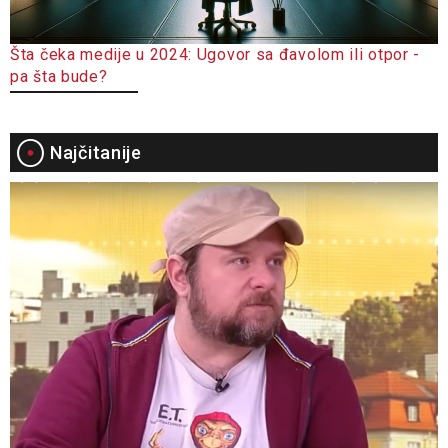
Šta čeka medije u 2024: Ugovor sa đavolom ili otpor -
pa šta bude?
Najčitanije