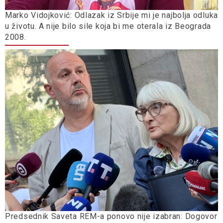
Marko Vidojković: Odlazak iz Srbije mi je najbolja odluka
u životu. A nije bilo sile koja bi me oterala iz Beograda
2008.
Predsednik Saveta REM-a ponovo nije izabran: Dogovor