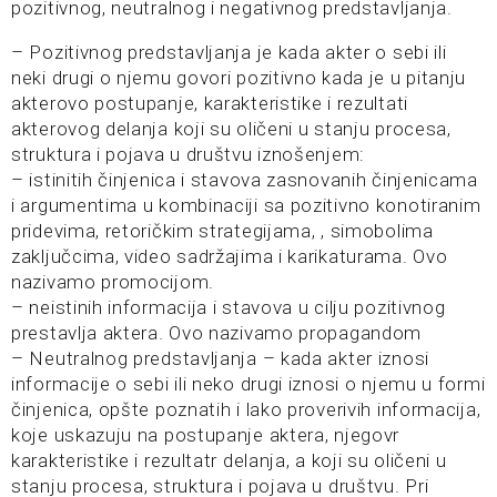
pozitivnog, neutralnog i negativnog predstavljanja.
– Pozitivnog predstavljanja je kada akter o sebi ili
neki drugi o njemu govori pozitivno kada je u pitanju
akterovo postupanje, karakteristike i rezultati
akterovog delanja koji su oličeni u stanju procesa,
struktura i pojava u društvu iznošenjem:
– istinitih činjenica i stavova zasnovanih činjenicama
i argumentima u kombinaciji sa pozitivno konotiranim
pridevima, retoričkim strategijama, , simobolima
zaključcima, video sadržajima i karikaturama. Ovo
nazivamo promocijom.
– neistinih informacija i stavova u cilju pozitivnog
prestavlja aktera. Ovo nazivamo propagandom
– Neutralnog predstavljanja – kada akter iznosi
informacije o sebi ili neko drugi iznosi o njemu u formi
činjenica, opšte poznatih i lako proverivih informacija,
koje uskazuju na postupanje aktera, njegovr
karakteristike i rezultatr delanja, a koji su oličeni u
stanju procesa, struktura i pojava u društvu. Pri