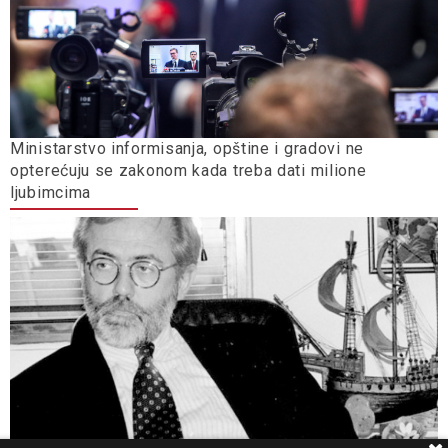
Ministarstvo informisanja, opštine i gradovi ne
opterećuju se zakonom kada treba dati milione
ljubimcima