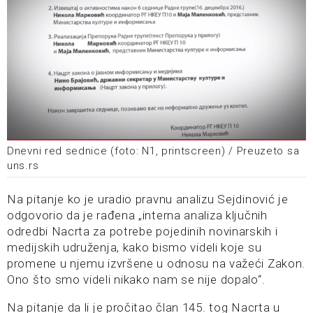
Dnevni red sednice (foto: N1, printscreen) / Preuzeto sa
uns.rs
Na pitanje ko je uradio pravnu analizu Sejdinović je
odgovorio da je rađena „interna analiza ključnih
odredbi Nacrta za potrebe pojedinih novinarskih i
medijskih udruženja, kako bismo videli koje su
promene u njemu izvršene u odnosu na važeći Zakon.
Ono što smo videli nikako nam se nije dopalo“.
Na pitanje da li je pročitao član 145. tog Nacrta u