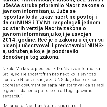
učešća struke pripremilo Nacrt zakona o
javnom informisanju. Juče se
ispostavilo da takav nacrt ne postoji i
da su NUNS i TV N1 raspolagali jednom
od starih verzija Nacrta zakona o
javnom informisanju koji je usvojen
2014. godine. Reč je o zakonu u čijem su
pisanju učestvovali i predstavnici NUNS-
a, udruženja koje je pozdravilo
donošenje tog zakona.
Nikola Marković, predsednik Društva za informatiku
Srbije, koji je apostrofiran kao neko ko je javnosti
dostavio Nacrt, rekao je za UNS da je lično skinuo
pogrešan dokument sa sajta Ministarstva i da se radi
o grešci i da nema potrebe da od toga „pravimo
senzaciju“.
„Mi smo taj Nacrt greškom skinuli sa sajta