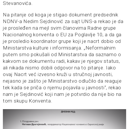
Stevanovića.
Na pitanje od koga je stigao dokument predsednik
NDNV-a Nedim Sejdinović za sajt UNS-a rekao je da
je prosleđen na mejl svim članovima Radne grupe
Nacionalnog konventa o EU za Poglavlje 10, a da ga
je prosledio koordinator grupe koji je nacrt dobio od
Ministarstva kulture i informisanja. „Neformalnim
putem smo pokušali od Ministarstva da saznamo o
kakvom se dokumentu radi, kakav je njegov status,
ali nikada nismo dobili odgovor na to pitanje. Iako
ovaj Nacrt već izvesno kruži u stručnoj javnosti,
nejasno je zašto je Ministarstvo odlučilo da reaguje
tek kada se priča o njemu pojavila u javnosti“, rekao
nam je Sejdinović koji nam je potvrdio da nije bio na
tom skupu Konventa.