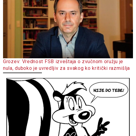
Grozev: Vrednost FSB izveštaja o zvučnom oružju je
nula, duboko je uvredljiv za svakog ko kritički razmišlja