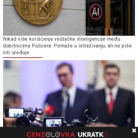
Nikad više korišćenja veštačke inteligencije među
dobitnicima Pulicera: Pomaže u istraživanju, ali ne piše
niti uređuje