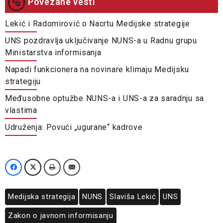
Povezane vesti
Lekić i Radomirović o Nacrtu Medijske strategije
UNS pozdravlja uključivanje NUNS-a u Radnu grupu
Ministarstva informisanja
Napadi funkcionera na novinare klimaju Medijsku
strategiju
Međusobne optužbe NUNS-a i UNS-a za saradnju sa
vlastima
Udruženja: Povući „ugurane“ kadrove
Medijska strategija
NUNS
Slaviša Lekić
UNS
Zakon o javnom informisanju