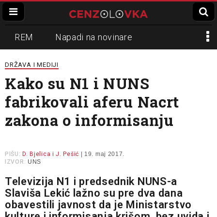
REM
Napadi na novinare
Zvučni top
Crna Gora
N1
DRŽAVA I MEDIJI
Kako su N1 i NUNS
Propaganda
Lokalni mediji
fabrikovali aferu Nacrt
Informer
Slavko Ćuruvija
zakona o informisanju
PIŠU:
D. Bjelica i J. Pešić
| 19. maj 2017.
IZVOR:
UNS
Televizija N1 i predsednik NUNS-a
Slaviša Lekić lažno su pre dva dana
obavestili javnost da je Ministarstvo
kulture i informisanja krišom, bez uvida i