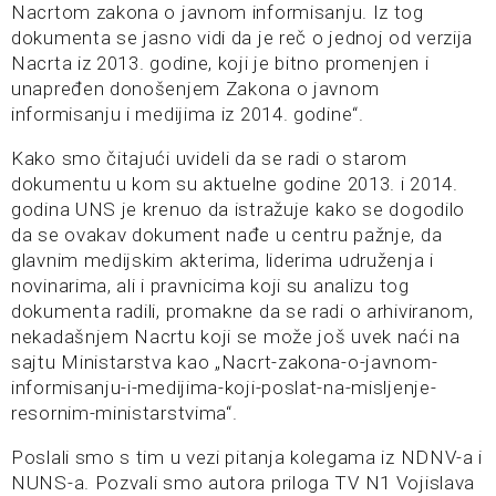
Nacrtom zakona o javnom informisanju. Iz tog
dokumenta se jasno vidi da je reč o jednoj od verzija
Nacrta iz 2013. godine, koji je bitno promenjen i
unapređen donošenjem Zakona o javnom
informisanju i medijima iz 2014. godine“.
Kako smo čitajući uvideli da se radi o starom
dokumentu u kom su aktuelne godine 2013. i 2014.
godina UNS je krenuo da istražuje kako se dogodilo
da se ovakav dokument nađe u centru pažnje, da
glavnim medijskim akterima, liderima udruženja i
novinarima, ali i pravnicima koji su analizu tog
dokumenta radili, promakne da se radi o arhiviranom,
nekadašnjem Nacrtu koji se može još uvek naći na
sajtu Ministarstva kao „Nacrt-zakona-o-javnom-
informisanju-i-medijima-koji-poslat-na-misljenje-
resornim-ministarstvima“.
Poslali smo s tim u vezi pitanja kolegama iz NDNV-a i
NUNS-a. Pozvali smo autora priloga TV N1 Vojislava