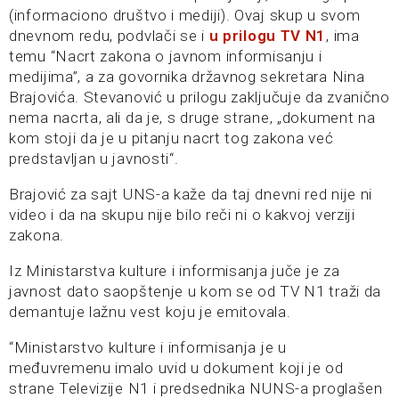
(informaciono društvo i mediji). Ovaj skup u svom
dnevnom redu, podvlači se i
u prilogu TV N1
, ima
temu “Nacrt zakona o javnom informisanju i
medijima”, a za govornika državnog sekretara Nina
Brajovića. Stevanović u prilogu zaključuje da zvanično
nema nacrta, ali da je, s druge strane, „dokument na
kom stoji da je u pitanju nacrt tog zakona već
predstavljan u javnosti“.
Brajović za sajt UNS-a kaže da taj dnevni red nije ni
video i da na skupu nije bilo reči ni o kakvoj verziji
zakona.
Iz Ministarstva kulture i informisanja juče je za
javnost dato saopštenje u kom se od TV N1 traži da
demantuje lažnu vest koju je emitovala.
“Ministarstvo kulture i informisanja je u
međuvremenu imalo uvid u dokument koji je od
strane Televizije N1 i predsednika NUNS-a proglašen