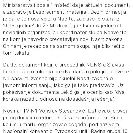
Ministarstva i poslali, misleći da je aktuelni dokument,
a zapravo je bespredmenti materijal. Dezinformacija
je da je to nova verzija Nacrta, zapravo je stara iz
2013. godine“, kaže Marković, predsednik jedne od
nevladinih organizacija i koordinator skupa Konventa
na kom je navodno predstavljen novi Nacrt zakona.
On nam je rekao da na samom skupu nije bilo reči o
tom tekstu.
Dakle, dokument koji je predsednik NUNS-a Slaviša
Lekić držao u rukama pre dva dana u prilogu Televizije
N1 sasvim izvesno nije akuelni Nacrt zakona o
javnom informisanju, iako ga je tako predstavio. Uz
pokazivanje dokumenta Lekić ga je ocenio kao “dva
koraka nazad u odnosu na dosadašnja rešenja”.
Novinar TV N1 Vojislav Stevanović ilustrovao je svoj
prilog dnevnim redom Društva za informatiku Srbije
koji je u martu organizovao događaj pod nazivom:
Nacionalni konvent o Evropskoj uniji, Radna grupa 10