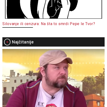
Silovanje ili cenzura: Na šta to smrdi Pepe le Tvor?
Najčitanije