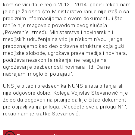
kom se vidi da je reč o 2013. i 2014. godini rekao nam
je da je žalosno što Ministarstvo ranije nije izašlo sa
preciznim informacijama o ovom dokumentu i što
ranije nije reagovalo povodom ovog slučaja.
„Poverenje između Ministarstva i novinarskih i
medijskih udruženja na vrlo je niskom nivou, jer ga
prepoznajemo kao deo državne strukture koja guši
medijske slobode, ugrožava prava medija i novinara,
podržava nezakonita rešenja, ne reaguje na
ugrožavanje bezbednosti novinara, itd. Da ne
nabrajam, moglo bi potrajati“.
UNS je pitao i predsednika NUNS-a ista pitanja, ali
nije odgovore dobio. Kolega Vojislav Stevanović nije
želeo da odgovori na pitanje da li je čitao dokument
pre objavljivanja priloga. „Videćete sve u prilogu N1“,
rekao nam je kratke Stevanović.