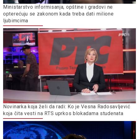
Ministarstvo informisanja, opštine i gradovi ne
opterećuju se zakonom kada treba dati milione
ljubimcima
Novinarka koja želi da radi: Ko je Vesna Radosavljević
koja čita vesti na RTS uprkos blokadama studenata