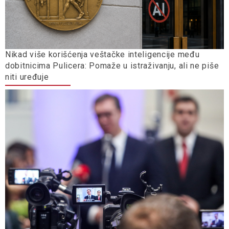
Nikad više korišćenja veštačke inteligencije među
dobitnicima Pulicera: Pomaže u istraživanju, ali ne piše
niti uređuje