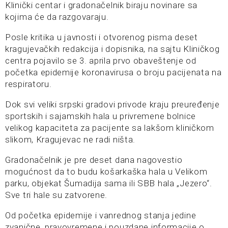
Klinički centar i gradonačelnik biraju novinare sa
kojima će da razgovaraju.
Posle kritika u javnosti i otvorenog pisma deset
kragujevačkih redakcija i dopisnika, na sajtu Kliničkog
centra pojavilo se 3. aprila prvo obaveštenje od
početka epidemije koronavirusa o broju pacijenata na
respiratoru.
Dok svi veliki srpski gradovi privode kraju preuređenje
sportskih i sajamskih hala u privremene bolnice
velikog kapaciteta za pacijente sa lakšom kliničkom
slikom, Kragujevac ne radi ništa.
Gradonačelnik je pre deset dana nagovestio
mogućnost da to budu košarkaška hala u Velikom
parku, objekat Šumadija sama ili SBB hala „Jezero“.
Sve tri hale su zatvorene.
Od početka epidemije i vanrednog stanja jedine
zvanične, pravovremene i pouzdane informacije o