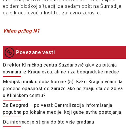
epidemiološkoj situaciji za sedam opština Šumadije
daje kragujevački Institut za javno zdravlje.
Video prilog N1
Povezane vesti
Direktor Kliničkog centra Sazdanović gluv za pitanja
novinara iz Kragujevca, ali ne i za beogradske medije
Medijski mrak u doba korone (5): Kako Kragujevčani da
procene opasnost od zaraze ako ne znaju šta se zbiva
u Kliničkom centru?
Za Beograd – po vesti: Centralizacija informisanja
pogubna po lokalne medije, koji gube svrhu postojanja
Da informacije stignu do što više građana