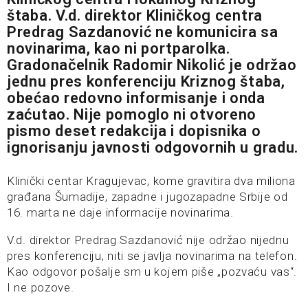
štaba. V.d. direktor Kliničkog centra
Predrag Sazdanović ne komunicira sa
novinarima, kao ni portparolka.
Gradonačelnik Radomir Nikolić je održao
jednu pres konferenciju Kriznog štaba,
obećao redovno informisanje i onda
zaćutao. Nije pomoglo ni otvoreno
pismo deset redakcija i dopisnika o
ignorisanju javnosti odgovornih u gradu.
Klinički centar Kragujevac, kome gravitira dva miliona
građana Šumadije, zapadne i jugozapadne Srbije od
16. marta ne daje informacije novinarima.
V.d. direktor Predrag Sazdanović nije održao nijednu
pres konferenciju, niti se javlja novinarima na telefon.
Kao odgovor pošalje sm u kojem piše „pozvaću vas“.
I ne pozove.