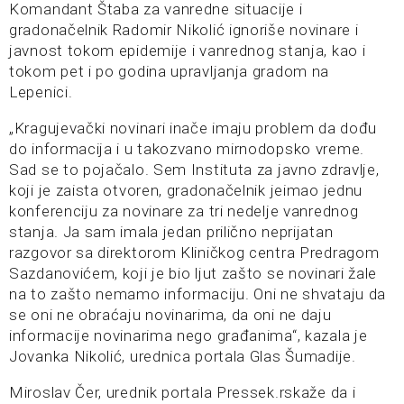
Komandant Štaba za vanredne situacije i
gradonačelnik Radomir Nikolić ignoriše novinare i
javnost tokom epidemije i vanrednog stanja, kao i
tokom pet i po godina upravljanja gradom na
Lepenici.
„Kragujevački novinari inače imaju problem da dođu
do informacija i u takozvano mirnodopsko vreme.
Sad se to pojačalo. Sem Instituta za javno zdravlje,
koji je zaista otvoren, gradonačelnik jeimao jednu
konferenciju za novinare za tri nedelje vanrednog
stanja. Ja sam imala jedan prilično neprijatan
razgovor sa direktorom Kliničkog centra Predragom
Sazdanovićem, koji je bio ljut zašto se novinari žale
na to zašto nemamo informaciju. Oni ne shvataju da
se oni ne obraćaju novinarima, da oni ne daju
informacije novinarima nego građanima“, kazala je
Jovanka Nikolić, urednica portala Glas Šumadije.
Miroslav Čer, urednik portala Pressek.rskaže da i