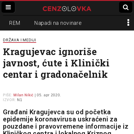
REM
Napadi na novinare
Zvučni top
Crna Gora
N1
DRŽAVA I MEDIJI
Kragujevac ignoriše
Propaganda
Lokalni mediji
javnost, ćute i Klinički
Informer
Slavko Ćuruvija
centar i gradonačelnik
PIŠE:
Milan Nikić
| 05. apr 2020.
IZVOR:
N1
Građani Kragujevca su od početka
epidemije koronavirusa uskraćeni za
pouzdane i pravovremene informacije iz
Kliničkog centra i lokalnog Kriznog