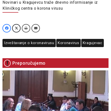
Novinari u Kragujevcu traže dnevno informisanje iz
Kliničkog centra o korona virusu
Izveštavanje o koronavirusu
Koronavirus
Kragujevac
Preporučujemo