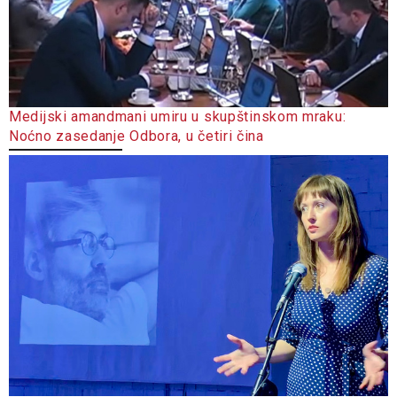
Medijski amandmani umiru u skupštinskom mraku:
Noćno zasedanje Odbora, u četiri čina