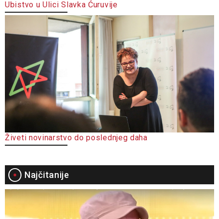
Ubistvo u Ulici Slavka Ćuruvije
Živeti novinarstvo do poslednjeg daha
Najčitanije