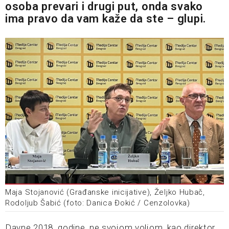
osoba prevari i drugi put, onda svako
ima pravo da vam kaže da ste – glupi.
Maja Stojanović (Građanske inicijative), Željko Hubač,
Rodoljub Šabić (foto: Danica Đokić / Cenzolovka)
Davne 2018. godine, ne svojom voljom, kao direktor