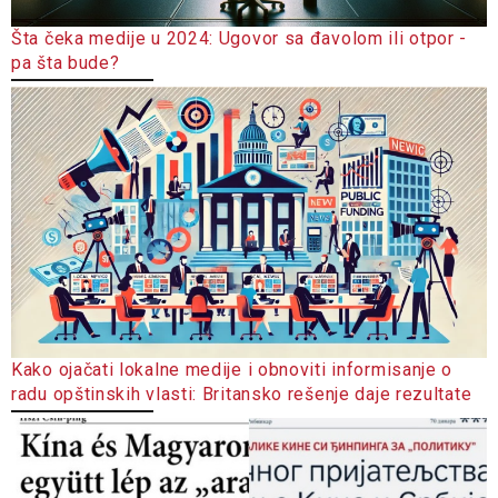
Šta čeka medije u 2024: Ugovor sa đavolom ili otpor -
pa šta bude?
Kako ojačati lokalne medije i obnoviti informisanje o
radu opštinskih vlasti: Britansko rešenje daje rezultate