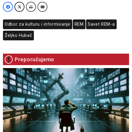
Odbor za kulturu i informisanje
REM
Savet REM-a
Željko Hubač
Preporučujemo