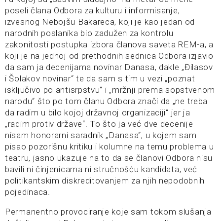
poseli člana Odbora za kulturu i informisanje,
izvesnog Nebojšu Bakareca, koji je kao jedan od
narodnih poslanika bio zadužen za kontrolu
zakonitosti postupka izbora članova saveta REM-a, a
koji je na jednoj od prethodnih sednica Odbora izjavio
da sam ja decenijama novinar Danasa, dakle „Đilasov
i Šolakov novinar“ te da sam s tim u vezi „poznat
isključivo po antisrpstvu“ i „mržnji prema sopstvenom
narodu“ što po tom članu Odbora znači da „ne treba
da radim u bilo kojoj državnoj organizaciji“ jer ja
„radim protiv države“. To što ja već dve decenije
nisam honorarni saradnik „Danasa“, u kojem sam
pisao pozorišnu kritiku i kolumne na temu problema u
teatru, jasno ukazuje na to da se članovi Odbora nisu
bavili ni činjenicama ni stručnošću kandidata, već
politikantskim diskreditovanjem za njih nepodobnih
pojedinaca.
Permanentno provociranje koje sam tokom slušanja