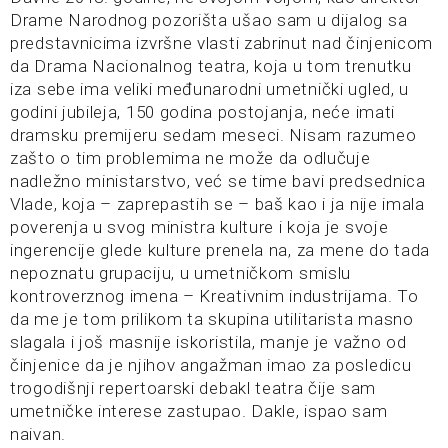
Drame Narodnog pozorišta ušao sam u dijalog sa
predstavnicima izvršne vlasti zabrinut nad činjenicom
da Drama Nacionalnog teatra, koja u tom trenutku
iza sebe ima veliki međunarodni umetnički ugled, u
godini jubileja, 150 godina postojanja, neće imati
dramsku premijeru sedam meseci. Nisam razumeo
zašto o tim problemima ne može da odlučuje
nadležno ministarstvo, već se time bavi predsednica
Vlade, koja – zaprepastih se – baš kao i ja nije imala
poverenja u svog ministra kulture i koja je svoje
ingerencije glede kulture prenela na, za mene do tada
nepoznatu grupaciju, u umetničkom smislu
kontroverznog imena – Kreativnim industrijama. To
da me je tom prilikom ta skupina utilitarista masno
slagala i još masnije iskoristila, manje je važno od
činjenice da je njihov angažman imao za posledicu
trogodišnji repertoarski debakl teatra čije sam
umetničke interese zastupao. Dakle, ispao sam
naivan.