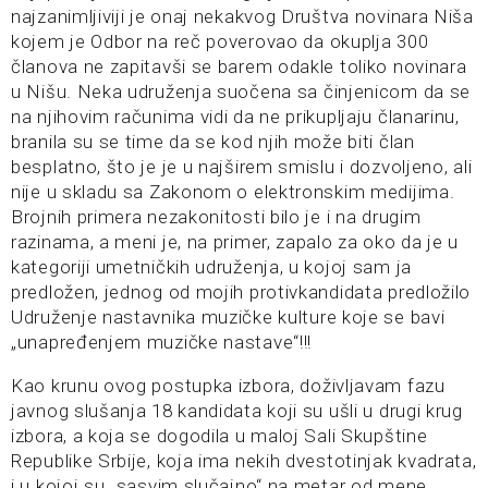
najzanimljiviji je onaj nekakvog Društva novinara Niša
kojem je Odbor na reč poverovao da okuplja 300
članova ne zapitavši se barem odakle toliko novinara
u Nišu. Neka udruženja suočena sa činjenicom da se
na njihovim računima vidi da ne prikupljaju članarinu,
branila su se time da se kod njih može biti član
besplatno, što je je u najširem smislu i dozvoljeno, ali
nije u skladu sa Zakonom o elektronskim medijima.
Brojnih primera nezakonitosti bilo je i na drugim
razinama, a meni je, na primer, zapalo za oko da je u
kategoriji umetničkih udruženja, u kojoj sam ja
predložen, jednog od mojih protivkandidata predložilo
Udruženje nastavnika muzičke kulture koje se bavi
„unapređenjem muzičke nastave“!!!
Kao krunu ovog postupka izbora, doživljavam fazu
javnog slušanja 18 kandidata koji su ušli u drugi krug
izbora, a koja se dogodila u maloj Sali Skupštine
Republike Srbije, koja ima nekih dvestotinjak kvadrata,
i u kojoj su „sasvim slučajno“ na metar od mene