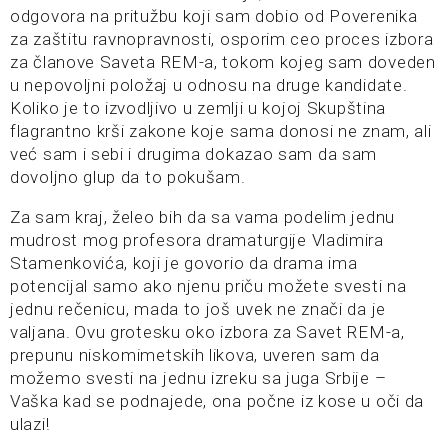
odgovora na pritužbu koji sam dobio od Poverenika
za zaštitu ravnopravnosti, osporim ceo proces izbora
za članove Saveta REM-a, tokom kojeg sam doveden
u nepovoljni položaj u odnosu na druge kandidate.
Koliko je to izvodljivo u zemlji u kojoj Skupština
flagrantno krši zakone koje sama donosi ne znam, ali
već sam i sebi i drugima dokazao sam da sam
dovoljno glup da to pokušam.
Za sam kraj, želeo bih da sa vama podelim jednu
mudrost mog profesora dramaturgije Vladimira
Stamenkovića, koji je govorio da drama ima
potencijal samo ako njenu priču možete svesti na
jednu rečenicu, mada to još uvek ne znači da je
valjana. Ovu grotesku oko izbora za Savet REM-a,
prepunu niskomimetskih likova, uveren sam da
možemo svesti na jednu izreku sa juga Srbije –
Vaška kad se podnajede, ona počne iz kose u oči da
ulazi!