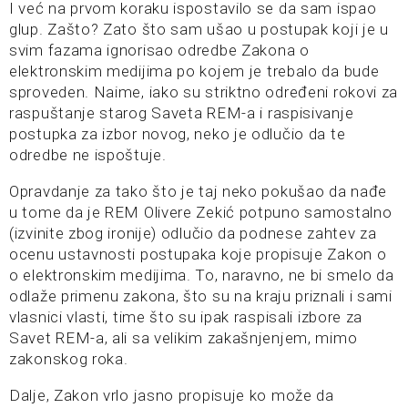
I već na prvom koraku ispostavilo se da sam ispao
glup. Zašto? Zato što sam ušao u postupak koji je u
svim fazama ignorisao odredbe Zakona o
elektronskim medijima po kojem je trebalo da bude
sproveden. Naime, iako su striktno određeni rokovi za
raspuštanje starog Saveta REM-a i raspisivanje
postupka za izbor novog, neko je odlučio da te
odredbe ne ispoštuje.
Opravdanje za tako što je taj neko pokušao da nađe
u tome da je REM Olivere Zekić potpuno samostalno
(izvinite zbog ironije) odlučio da podnese zahtev za
ocenu ustavnosti postupaka koje propisuje Zakon o
o elektronskim medijima. To, naravno, ne bi smelo da
odlaže primenu zakona, što su na kraju priznali i sami
vlasnici vlasti, time što su ipak raspisali izbore za
Savet REM-a, ali sa velikim zakašnjenjem, mimo
zakonskog roka.
Dalje, Zakon vrlo jasno propisuje ko može da