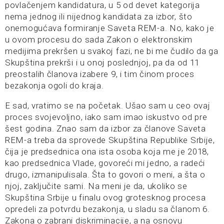
povlačenjem kandidatura, u 5 od devet kategorija
nema jednog ili nijednog kandidata za izbor, što
onemogućava formiranje Saveta REM-a. No, kako je
u ovom procesu do sada Zakon o elektronskim
medijima prekršen u svakoj fazi, ne bi me čudilo da ga
Skupština prekrši i u onoj poslednjoj, pa da od 11
preostalih članova izabere 9, i tim činom proces
bezakonja ogoli do kraja.
E sad, vratimo se na početak. Ušao sam u ceo ovaj
proces svojevoljno, iako sam imao iskustvo od pre
šest godina. Znao sam da izbor za članove Saveta
REM-a treba da sprovede Skupština Republike Srbije,
čija je predsednica ona ista osoba koja me je 2018,
kao predsednica Vlade, govoreći mi jedno, a radeći
drugo, izmanipulisala. Šta to govori o meni, a šta o
njoj, zaključite sami. Na meni je da, ukoliko se
Skupština Srbije u finalu ovog grotesknog procesa
opredeli za potvrdu bezakonja, u sladu sa članom 6.
Zakona o zabrani diskriminacije, a na osnovu