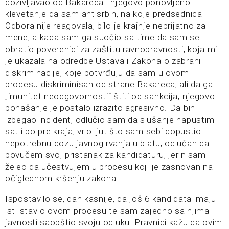
doživljavao od Bakareca i njegovo ponovljeno
klevetanje da sam antisrbin, na koje predsednica
Odbora nije reagovala, bilo je krajnje neprijatno za
mene, a kada sam ga suočio sa time da sam se
obratio poverenici za zaštitu ravnopravnosti, koja mi
je ukazala na odredbe Ustava i Zakona o zabrani
diskriminacije, koje potvrđuju da sam u ovom
procesu diskriminisan od strane Bakareca, ali da ga
„imunitet neodgovornosti“ štiti od sankcija, njegovo
ponašanje je postalo izrazito agresivno. Da bih
izbegao incident, odlučio sam da slušanje napustim
sat i po pre kraja, vrlo ljut što sam sebi dopustio
nepotrebnu dozu javnog rvanja u blatu, odlučan da
povučem svoj pristanak za kandidaturu, jer nisam
želeo da učestvujem u procesu koji je zasnovan na
očiglednom kršenju zakona.
Ispostavilo se, dan kasnije, da još 6 kandidata imaju
isti stav o ovom procesu te sam zajedno sa njima
javnosti saopštio svoju odluku. Pravnici kažu da ovim