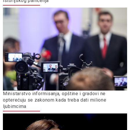
istorijskog pamćenja
Ministarstvo informisanja, opštine i gradovi ne
opterećuju se zakonom kada treba dati milione
ljubimcima