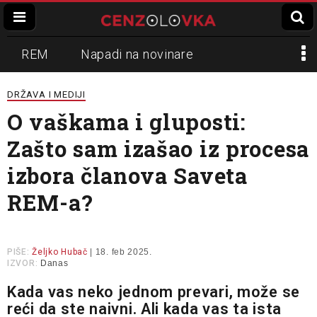
REM
Napadi na novinare
Zvučni top
Crna Gora
N1
DRŽAVA I MEDIJI
O vaškama i gluposti:
Propaganda
Lokalni mediji
Zašto sam izašao iz procesa
Informer
Slavko Ćuruvija
izbora članova Saveta
REM-a?
PIŠE:
Željko Hubač
| 18. feb 2025.
IZVOR:
Danas
Kada vas neko jednom prevari, može se
reći da ste naivni. Ali kada vas ta ista