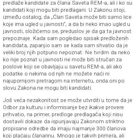
predlaže kandidate za člana Saveta REM-a, ali i ko su
kandidati koji mogu biti predlagani. U Zakonu stoji,
između ostalog, da „Ćlan Saveta može biti samo lice
koje ima ugled u javnosti“, a da bi neko imao ugled u
javnosti, složićemo se, preduslov je da ga ta javnost
prepoznaje. Kada sam pogledao spisak predloženih
kandidata, zapanjio sam se kada sam shvatio da je
veliki broj njih potpuno nepoznat. Ne tvrdim da neko
ko nije poznat u javnosti ne može biti stručan za
poslove koji se obavljaju u savetu REM-a, ali ako
podatke o nekima od njih ne možete naći ni
najupornijom pretragom na internetu, onda oni po
slovu Zakona ne mogu biti kandidati.
Još veća nezakonitost se može utvrditi u tome da je
Odbor za kulturu i informisanje bez ikakve provere
prihvatio, na primer, predloge predlagača koji nisu
dostavili dokaze da ispunjavaju Zakonom striktno
propisane odredbe da imaju najmanje 300 članova
koji plaćaju članarinu. Mnogo je takvih primera, ali