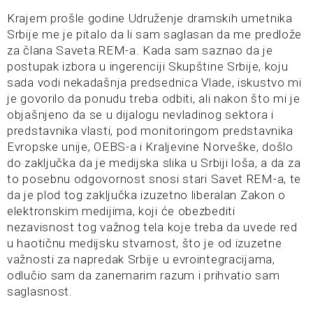
Krajem prošle godine Udruženje dramskih umetnika
Srbije me je pitalo da li sam saglasan da me predlože
za člana Saveta REM-a. Kada sam saznao da je
postupak izbora u ingerenciji Skupštine Srbije, koju
sada vodi nekadašnja predsednica Vlade, iskustvo mi
je govorilo da ponudu treba odbiti, ali nakon što mi je
objašnjeno da se u dijalogu nevladinog sektora i
predstavnika vlasti, pod monitoringom predstavnika
Evropske unije, OEBS-a i Kraljevine Norveške, došlo
do zaključka da je medijska slika u Srbiji loša, a da za
to posebnu odgovornost snosi stari Savet REM-a, te
da je plod tog zaključka izuzetno liberalan Zakon o
elektronskim medijima, koji će obezbediti
nezavisnost tog važnog tela koje treba da uvede red
u haotičnu medijsku stvarnost, što je od izuzetne
važnosti za napredak Srbije u evrointegracijama,
odlučio sam da zanemarim razum i prihvatio sam
saglasnost.