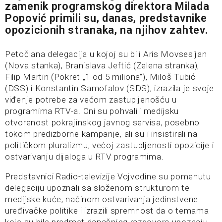
zamenik programskog direktora Milada
Popović primili su, danas, predstavnike
opozicionih stranaka, na njihov zahtev.
Petočlana delegacija u kojoj su bili Aris Movsesijan
(Nova stanka), Branislava Jeftić (Zelena stranka),
Filip Martin (Pokret „1 od 5 miliona“), Miloš Tubić
(DSS) i Konstantin Samofalov (SDS), izrazila je svoje
viđenje potrebe za većom zastupljenošću u
programima RTV-a. Oni su pohvalili medijsku
otvorenost pokrajinskog javnog servisa, posebno
tokom predizborne kampanje, ali su i insistirali na
političkom pluralizmu, većoj zastupljenosti opozicije i
ostvarivanju dijaloga u RTV programima.
Predstavnici Radio-televizije Vojvodine su pomenutu
delegaciju upoznali sa složenom strukturom te
medijske kuće, načinom ostvarivanja jedinstvene
uređivačke politike i izrazili spremnost da o temama