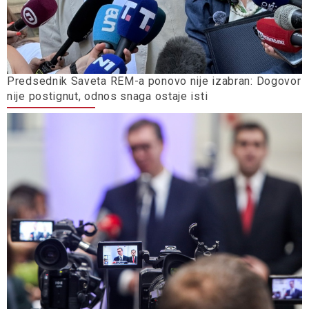
Predsednik Saveta REM-a ponovo nije izabran: Dogovor
nije postignut, odnos snaga ostaje isti