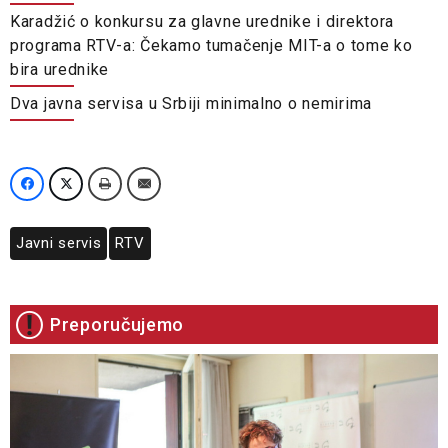
Karadžić o konkursu za glavne urednike i direktora
programa RTV-a: Čekamo tumačenje MIT-a o tome ko
bira urednike
Dva javna servisa u Srbiji minimalno o nemirima
Javni servis
RTV
Preporučujemo