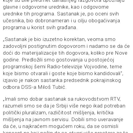
koje su bile predmet današnjeg razgovora upoznaju
glavne i odgovorne urednike, kao i odgovorne
urednike tih programa. Sastanak je, po oceni svih
učesnika, bio dobronameran i u cilju obogaćivanja
programa u korist svih građana.
„Sastanak je bio izuzetno korektan, veoma smo
zadovoljni postignutim dogovorom i nadamo se da će
doći do materijalizacije tih dogovora, koliko pre Nove
godine. Predložili smo gostovanja u postojećoj
programskoj šemi Radio-televizije Vojvodine, teme
koje bismo otvarali i goste koje bismo kandidovali“,
izjavio je nakon sastanka predsednik pokrajinskog
odbora DSS-a Miloš Tubić.
„Imali smo dobar sastanak sa rukovodstvom RTV,
razumeli smo se da je Srbiji više nego ikad potreban
politički pluralizam, različitost mišljenja, kritička
mišljenja na javnom servisu. Dobili smo uveravanje
da će, u najkraćem mogućem roku, da se osmisli