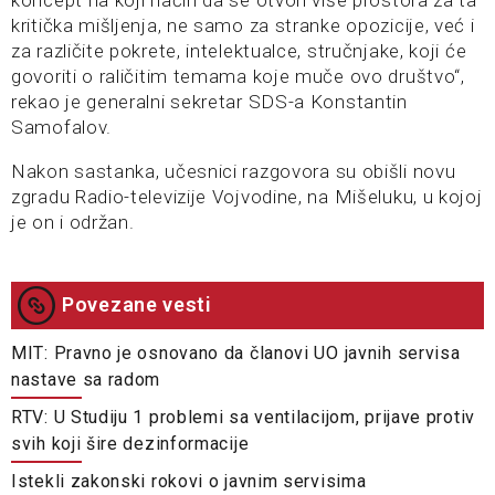
koncept na koji način da se otvori više prostora za ta
kritička mišljenja, ne samo za stranke opozicije, već i
za različite pokrete, intelektualce, stručnjake, koji će
govoriti o raličitim temama koje muče ovo društvo“,
rekao je generalni sekretar SDS-a Konstantin
Samofalov.
Nakon sastanka, učesnici razgovora su obišli novu
zgradu Radio-televizije Vojvodine, na Mišeluku, u kojoj
je on i održan.
Povezane vesti
MIT: Pravno je osnovano da članovi UO javnih servisa
nastave sa radom
RTV: U Studiju 1 problemi sa ventilacijom, prijave protiv
svih koji šire dezinformacije
Istekli zakonski rokovi o javnim servisima