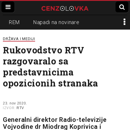
REM
Napadi na novinare
Zvučni top
Crna Gora
N1
DRŽAVA I MEDIJI
Rukovodstvo RTV
Propaganda
Lokalni mediji
razgovaralo sa
Informer
Slavko Ćuruvija
predstavnicima
opozicionih stranaka
23. nov 2020.
IZVOR:
RTV
Generalni direktor Radio-televizije
Vojvodine dr Miodrag Koprivica i