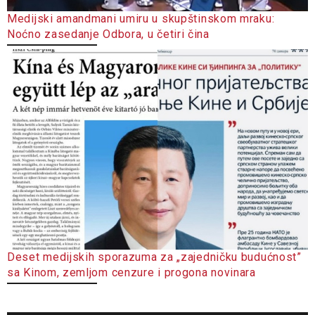
Medijski amandmani umiru u skupštinskom mraku:
Noćno zasedanje Odbora, u četiri čina
Deset medijskih sporazuma za „zajedničku budućnost”
sa Kinom, zemljom cenzure i progona novinara