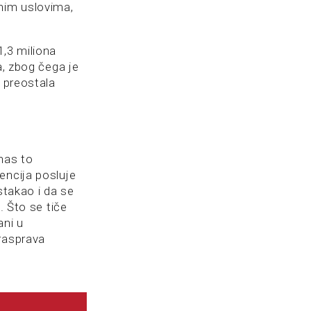
enim uslovima,
1,3 miliona
a, zbog čega je
e preostala
nas to
encija posluje
istakao i da se
. Što se tiče
ani u
 rasprava