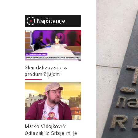
Najčitanije
Skandalizovanje s
predumišljajem
Marko Vidojković:
Odlazak iz Srbije mi je