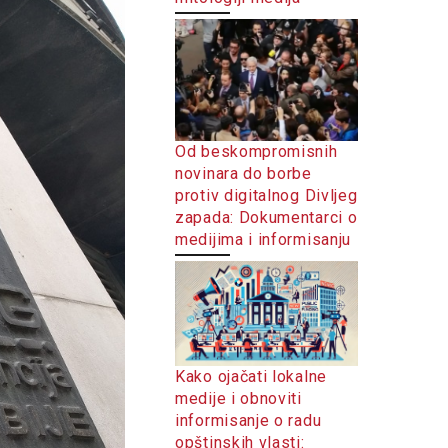
Od beskompromisnih
novinara do borbe
protiv digitalnog Divljeg
zapada: Dokumentarci o
medijima i informisanju
Kako ojačati lokalne
medije i obnoviti
informisanje o radu
opštinskih vlasti: