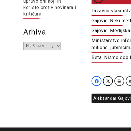
upravo oni koji ih
koriste protiv novinara i
Državno vlasništv
kritičara
Gajović: Neki medi
Arhiva
Gajović: Medijska 
Ministarstvo info
Arhiva
milione ljubimcim
Beta: Nismo dobi
Aleksandar Gajov