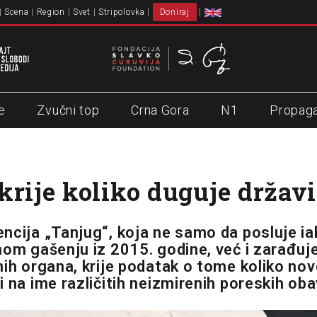
Scena
Region
Svet
Stripolovka
Doniraj
e
Zvučni top
Crna Gora
N1
Propag
krije koliko duguje državi
ncija „Tanjug“, koja ne samo da posluje ia
nom gašenju iz 2015. godine, već i zarađuj
nih organa, krije podatak o tome koliko no
i na ime različitih neizmirenih poreskih ob