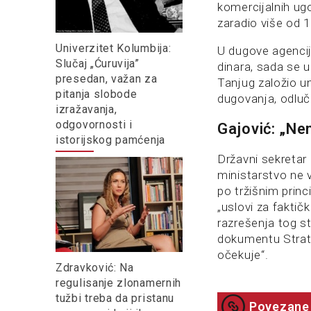
komercijalnih ug
zaradio više od 1
Univerzitet Kolumbija:
U dugove agencij
Slučaj „Ćuruvija”
dinara, sada se u
presedan, važan za
Tanjug založio um
pitanja slobode
dugovanja, odluč
izražavanja,
odgovornosti i
Gajović: „Ne
istorijskog pamćenja
Državni sekretar
ministarstvo ne 
po tržišnim princ
„uslovi za faktič
razrešenja tog s
dokumentu Strate
očekuje“.
Zdravković: Na
regulisanje zlonamernih
tužbi treba da pristanu
Povezane 