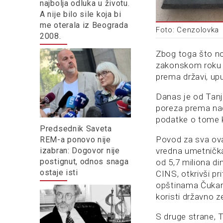
najbolja odluka u životu.
A nije bilo sile koja bi
me oterala iz Beograda
Foto: Cenzolovka
2008.
Zbog toga što nov
zakonskom roku 
prema državi, up
Danas je od Tanj
poreza prema nad
podatke o tome k
Predsednik Saveta
Povod za sva ova 
REM-a ponovo nije
vredna umetnička
izabran: Dogovor nije
postignut, odnos snaga
od 5,7 miliona di
ostaje isti
CINS, otkrivši p
opštinama Čukar
koristi državno z
S druge strane, 