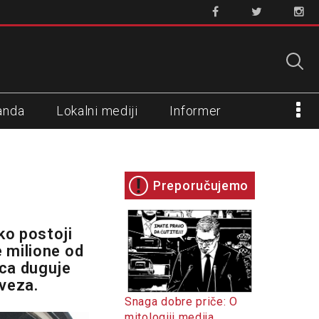
anda
Lokalni mediji
Informer
Preporučujemo
ko postoji
e milione od
vca duguje
aveza.
Snaga dobre priče: O
mitologiji medija