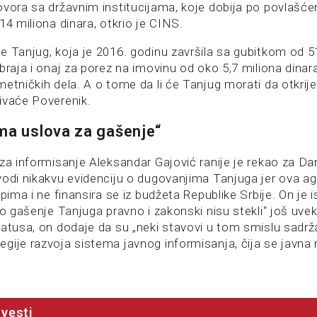
ovora sa državnim institucijama, koje dobija po povlašć
14 miliona dinara, otkrio je CINS.
e Tanjug, koja je 2016. godinu završila sa gubitkom od 5
braja i onaj za porez na imovinu od oko 5,7 miliona dinar
etničkih dela. A o tome da li će Tanjug morati da otkrij
ivaće Poverenik.
ma uslova za gašenje“
 za informisanje Aleksandar Gajović ranije je rekao za Da
vodi nikakvu evidenciju o dugovanjima Tanjuga jer ova ag
ipima i ne finansira se iz budžeta Republike Srbije. On je 
ko gašenje Tanjuga pravno i zakonski nisu stekli“ još uvek
tatusa, on dodaje da su „neki stavovi u tom smislu sadrž
gije razvoja sistema javnog informisanja, čija se javna
vesti