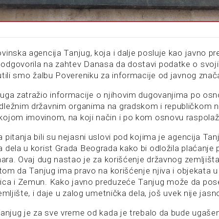
inska agencija Tanjug, koja i dalje posluje kao javno pr
odgovorila na zahtev Danasa da dostavi podatke o svo
utili smo žalbu Povereniku za informacije od javnog znač
uga zatražio informacije o njihovim dugovanjima po osn
ležnim državnim organima na gradskom i republičkom niv
ojom imovinom, na koji način i po kom osnovu raspolaž
pitanja bili su nejasni uslovi pod kojima je agencija Tanj
 dela u korist Grada Beograda kako bi odložila plaćanje
nara. Ovaj dug nastao je za korišćenje državnog zemljišta,
ritom da Tanjug ima pravo na korišćenje njiva i objekata
ica i Zemun. Kako javno preduzeće Tanjug može da pos
emljište, i daje u zalog umetnička dela, još uvek nije jasn
Tanjug je za sve vreme od kada je trebalo da bude ugaš