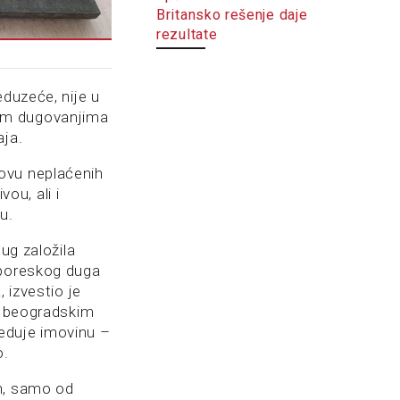
Britansko rešenje daje
rezultate
eduzeće, nije u
jim dugovanjima
aja.
ovu neplaćenih
ou, ali i
u.
ug založila
 poreskog duga
 izvestio je
 u beogradskim
eduje imovinu –
o.
en, samo od