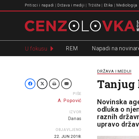
Pritisci i napadi
Država i mediji
Tržište
Etika
Mediologija
REM
Napadi na novinar
U fokusu
Slavko Ćuruvija
DRŽAVA I MEDIJI
Tanjug 
PIŠE
A. Popović
Novinska age
odluka o nje
IZVOR
raznih držav
Danas
upravo držav
OBJAVLJENO
22. JUN 2018.