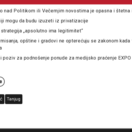
o nad Politikom ili Večernjim novostima je opasna i štetna 
ji mogu da budu izuzeti iz privatizacije
strategija „apsolutno ima legitimitet“
rmisanja, opštine i gradovi ne opterećuju se zakonom kada 
a
li poziv za podnošenje ponude za medijsko praćenje EXPO
ić
Tanjug