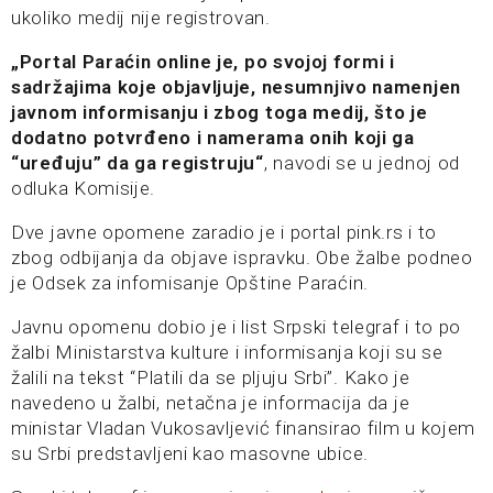
ukoliko medij nije registrovan.
„Portal Paraćin online je, po svojoj formi i
sadržajima koje objavljuje, nesumnjivo namenjen
javnom informisanju i zbog toga medij, što je
dodatno potvrđeno i namerama onih koji ga
“uređuju” da ga registruju“
, navodi se u jednoj od
odluka Komisije.
Dve javne opomene zaradio je i portal pink.rs i to
zbog odbijanja da objave ispravku. Obe žalbe podneo
je Odsek za infomisanje Opštine Paraćin.
Javnu opomenu dobio je i list Srpski telegraf i to po
žalbi Ministarstva kulture i informisanja koji su se
žalili na tekst “Platili da se pljuju Srbi”. Kako je
navedeno u žalbi, netačna je informacija da je
ministar Vladan Vukosavljević finansirao film u kojem
su Srbi predstavljeni kao masovne ubice.