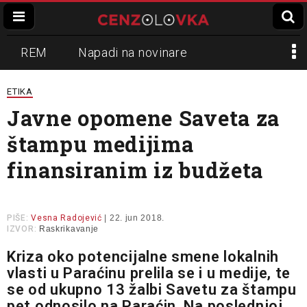
REM
Napadi na novinare
Zvučni top
Crna Gora
N1
ETIKA
Javne opomene Saveta za
Propaganda
Lokalni mediji
štampu medijima
Informer
Slavko Ćuruvija
finansiranim iz budžeta
PIŠE:
Vesna Radojević
| 22. jun 2018.
IZVOR:
Raskrikavanje
Kriza oko potencijalne smene lokalnih
vlasti u Paraćinu prelila se i u medije, te
se od ukupno 13 žalbi Savetu za štampu
pet odnosilo na Paraćin. Na poslednjoj