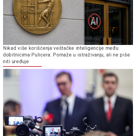
Nikad više korišćenja veštačke inteligencije među
dobitnicima Pulicera: Pomaže u istraživanju, ali ne piše
niti uređuje