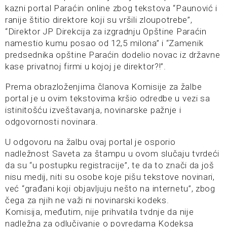
kazni portal Paraćin online zbog tekstova “Paunović i
ranije štitio direktore koji su vršili zloupotrebe”,
“Direktor JP Direkcija za izgradnju Opštine Paraćin
namestio kumu posao od 12,5 milona” i “Zamenik
predsednika opštine Paraćin dodelio novac iz državne
kase privatnoj firmi u kojoj je direktor?!”.
Prema obrazloženjima članova Komisije za žalbe
portal je u ovim tekstovima kršio odredbe u vezi sa
istinitošću izveštavanja, novinarske pažnje i
odgovornosti novinara.
U odgovoru na žalbu ovaj portal je osporio
nadležnost Saveta za štampu u ovom slučaju tvrdeći
da su “u postupku registracije”, te da to znači da još
nisu medij, niti su osobe koje pišu tekstove novinari,
već “građani koji objavljuju nešto na internetu”, zbog
čega za njih ne važi ni novinarski kodeks.
Komisija, međutim, nije prihvatila tvdnje da nije
nadležna za odlučivanje o povredama Kodeksa