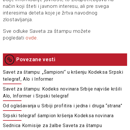
način koji šteti i javnom interesu, ali pre svega
interesima deteta koje je žrtva navodnog
zlostavljanja.
Sve odluke Saveta za štampu možete
pogledati
ovde.
Povezane vesti
Savet za štampu: „Šampioni“ u kršenju Kodeksa Srpski
telegraf, Alo i Informer
Savet za štampu: Kodeks novinara Srbije najviše kršili
Alo, Informer i Srpski telegraf
Od oglašavanja u Srbiji profitira i jedna i druga “strana”
Srpski telegraf šampion kršenja Kodeksa novinara
Sednica Komisije za žalbe Saveta za štampu