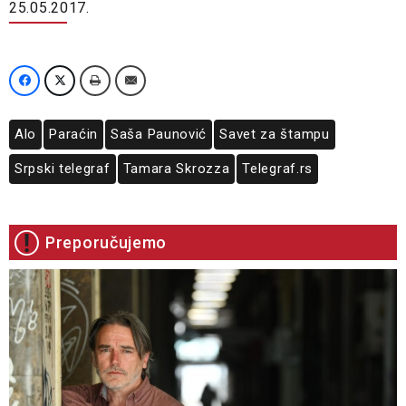
25.05.2017.
Alo
Paraćin
Saša Paunović
Savet za štampu
Srpski telegraf
Tamara Skrozza
Telegraf.rs
Preporučujemo