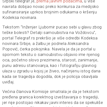
Srpski telegraf je,
prema javnim podacima
, u više
navrata dobijao novac preko konkursa za medijsko
sufinansiranje uprkos brojnim odlukama o kršenju
Kodeksa novinara.
Tekstom “Inženjer Ljubomir pucao sebi u glavu zbog
teške bolesti? Detalji samoubistva na Voždovcu”,
portal Telegraf.rs prekršio je više odredbi Kodeksa
novinara Srbije, a žalbu je podnela Aleksandra
Popović, ćerka pokojnika. Navela je da je portal u
spornom tekstu o samoubistvu objavio ime njenog
oca, početno slovo prezimena, starost, zanimanje,
punu adresu stanovanja, kao i fotografiju glavnog
ulaza u zgradu u kojoj je živeo, načinjenu istog dana
kada se tragedija dogodila, dok je policija obavljala
uviđaj.
Većina članova Komisije smatrala je da je tekstom
pređena granica korektnog izveštavanja o tragediji,
jer nije postojao nikakav javni interes da se spekuliše