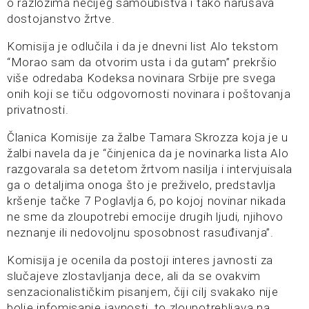
o razlozima nečijeg samoubistva i tako narušava
dostojanstvo žrtve.
Komisija je odlučila i da je dnevni list Alo tekstom
“Morao sam da otvorim usta i da gutam” prekršio
više odredaba Kodeksa novinara Srbije pre svega
onih koji se tiču odgovornosti novinara i poštovanja
privatnosti.
Članica Komisije za žalbe Tamara Skrozza koja je u
žalbi navela da je “činjenica da je novinarka lista Alo
razgovarala sa detetom žrtvom nasilja i intervjuisala
ga o detaljima onoga što je preživelo, predstavlja
kršenje tačke 7 Poglavlja 6, po kojoj novinar nikada
ne sme da zloupotrebi emocije drugih ljudi, njihovo
neznanje ili nedovoljnu sposobnost rasuđivanja”.
Komisija je ocenila da postoji interes javnosti za
slučajeve zlostavljanja dece, ali da se ovakvim
senzacionalističkim pisanjem, čiji cilj svakako nije
bolje infomisanje javnosti, to zloupotrebljava na