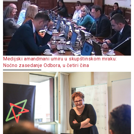
Medijski amandmani umiru u skupštinskom mraku:
Noćno zasedanje Odbora, u četiri čina