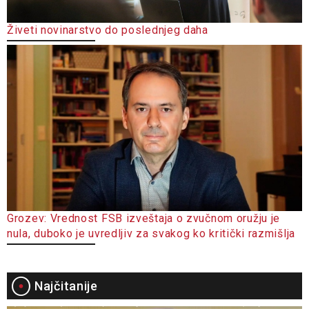
Živeti novinarstvo do poslednjeg daha
Grozev: Vrednost FSB izveštaja o zvučnom oružju je
nula, duboko je uvredljiv za svakog ko kritički razmišlja
Najčitanije