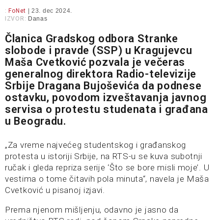
:
FoNet
| 23. dec 2024.
IZVOR:
Danas
Članica Gradskog odbora Stranke
slobode i pravde (SSP) u Kragujevcu
Maša Cvetković pozvala je večeras
generalnog direktora Radio-televizije
Srbije Dragana Bujoševića da podnese
ostavku, povodom izveštavanja javnog
servisa o protestu studenata i građana
u Beogradu.
„Za vreme najvećeg studentskog i građanskog
protesta u istoriji Srbije, na RTS-u se kuva subotnji
ručak i gleda repriza serije ‘Što se bore misli moje’. U
vestima o tome čitavih pola minuta“, navela je Maša
Cvetković u pisanoj izjavi.
Prema njenom mišljenju, odavno je jasno da