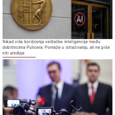
Nikad više korišćenja veštačke inteligencije među
dobitnicima Pulicera: Pomaže u istraživanju, ali ne piše
niti uređuje