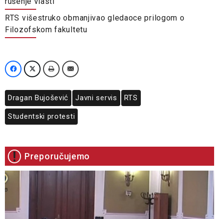
rušenje vlasti
RTS višestruko obmanjivao gledaoce prilogom o
Filozofskom fakultetu
Dragan Bujošević
Javni servis
RTS
Studentski protesti
Preporučujemo