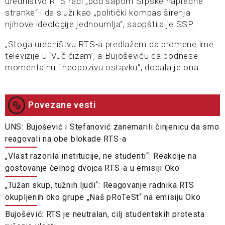
uredništvo RTS radi „pod šapom Srpske napredne
stranke“ i da služi kao „politički kompas širenja
njihove ideologije jednoumlja“, saopštila je SSP.
„Stoga uredništvu RTS-a predlažem da promene ime
televizije u ‘Vučićizam’, a Bujoševiću da podnese
momentalnu i neopozivu ostavku“, dodala je ona.
Povezane vesti
UNS: Bujošević i Stefanović zanemarili činjenicu da smo
reagovali na obe blokade RTS-a
„Vlast razorila institucije, ne studenti“: Reakcije na
gostovanje čelnog dvojca RTS-a u emisiji Oko
„Tužan skup, tužnih ljudi“: Reagovanje radnika RTS
okupljenih oko grupe „Naš pRoTeSt“ na emisiju Oko
Bujošević: RTS je neutralan, cilj studentskih protesta