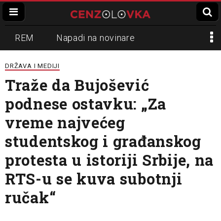
REM
Napadi na novinare
Zvučni top
Crna Gora
N1
DRŽAVA I MEDIJI
Traže da Bujošević
Propaganda
Lokalni mediji
podnese ostavku: „Za
Informer
Slavko Ćuruvija
vreme najvećeg
studentskog i građanskog
protesta u istoriji Srbije, na
RTS-u se kuva subotnji
ručak“