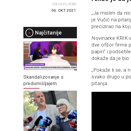
OBJAVLJENO
06. OKT 2021.
„Ja mislim da ni
je Vučić na pitan
precizirao na koj
Najčitanije
Novinarke KRIK-a
dve ofšor firme 
papiri“ i podseti
dokaže da je bio 
„Pokaže li se, a 
svako drugo u po
Skandalizovanje s
pitanja.
predumišljajem