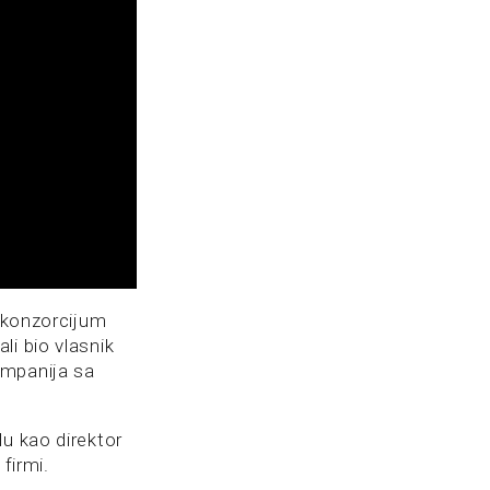
i konzorcijum
li bio vlasnik
ompanija sa
lu kao direktor
firmi.