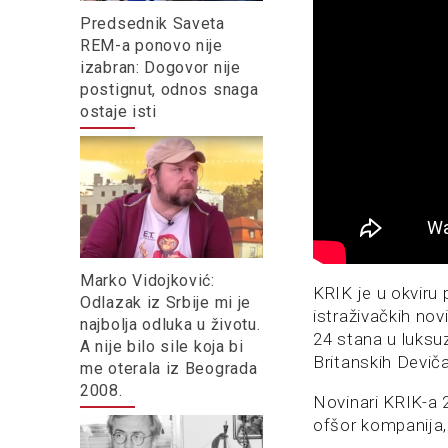
Predsednik Saveta
REM-a ponovo nije
izabran: Dogovor nije
postignut, odnos snaga
ostaje isti
Marko Vidojković:
KRIK je u okviru 
Odlazak iz Srbije mi je
istraživačkih no
najbolja odluka u životu.
24 stana u luksu
A nije bilo sile koja bi
Britanskih Deviča
me oterala iz Beograda
2008.
Novinari KRIK-a 
ofšor kompanija, 