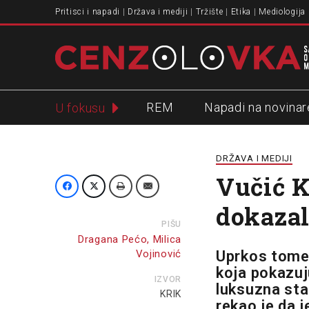
Pritisci i napadi
Država i mediji
Tržište
Etika
Mediologija
REM
Napadi na novinar
U fokusu
Slavko Ćuruvija
DRŽAVA I MEDIJI
Vučić K
dokazal
PIŠU
Dragana Pećo, Milica
Vojinović
Uprkos tome 
koja pokazuju
IZVOR
luksuzna sta
KRIK
rekao je da j