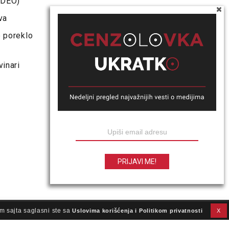
VIDEO)
va
e poreklo
vinari
m sajta saglasni ste sa
Uslovima korišćenja i Politikom privatnosti
X