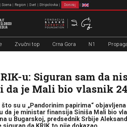
Scena
Region
Svet
Stripolovka
Doniraj
e
Zvučni top
Crna Gora
N1
Propag
RIK-u: Siguran sam da nis
i da je Mali bio vlasnik 2
što su u „Pandorinim papirima“ objavljen
 da je ministar finansija Siniša Mali bio vl
na u Bugarskoj, predsednik Srbije Aleksand
e siguran da KRIK to nije dokazao.