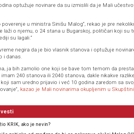
dina optužuje novinare da su izmislili da je Mali učestv
poverenje u ministra Sinišu Malog“, rekao je pre nekoli
 laži o njemu, o 24 stana u Bugarskoj, političari koji su
ediji su lagali.“
vreme negira da je bio vlasnik stanova i optužuje novina
io i danas.
a, ja bih zamolio one koji se bave tom temom da presta
imam 240 stanova ili 2040 stanova, dakle nikakve razlik
koji sam uredno prijavio i već 10 godina zaredom sa s
ovanje”,
kazao je Mali novinarima okupljenim u Skupštini
vesti
žio KRIK, ako je nevin?