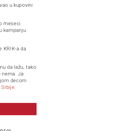
ovao u kupovini
ko meseci.
 tu kampanju
re KRIK-a da
nu da lažu, tako
e nema. Ja
vojom decom
 Srbije
.