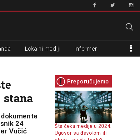
anda
Lokalni mediji
Informer
te
Preporučujemo
4 stana
a dokumenta
asnik 24
Šta čeka medije u 2024:
ar Vučić
Ugovor sa đavolom ili
otpor - pa šta bude?