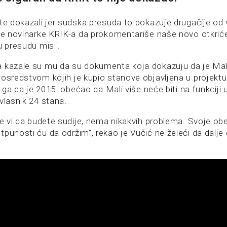
ste dokazali jer sudska presuda to pokazuje drugačije od 
je novinarke KRIK-a da prokomentariše naše novo otkriće, 
u presudu misli.
 kazale su mu da su dokumenta koja dokazuju da je Mali
posredstvom kojih je kupio stanove objavljena u projektu
le ga da je 2015. obećao da Mali više neće biti na funkciji 
vlasnik 24 stana.
ne vi da budete sudije, nema nikakvih problema. Svoje obe
tpunosti ću da održim“, rekao je Vučić ne želeći da dalj