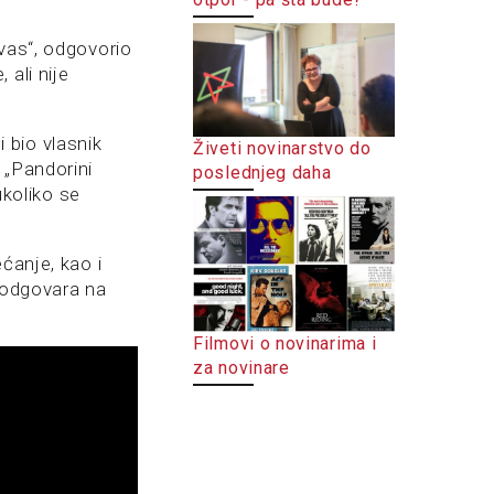
vas“, odgovorio
ali nije
 bio vlasnik
Živeti novinarstvo do
 „Pandorini
poslednjeg daha
ukoliko se
ćanje, kao i
e odgovara na
Filmovi o novinarima i
za novinare