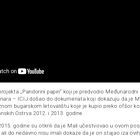
projekta „Pandorini papiri“ koji je predvodio Međunarodn
vinara – ICIJ došao do dokumenata koji dokazuju da je Ma
znom bugarskom letovalištu koje je kupio preko ofšor k
nskih Ostrva 2012. i 2013. godine.
2015. godine su otkrili da je Mali učestvovao u ovom pos
ali do nedavno nisu imali dokaze da je on stajao iza ovih 