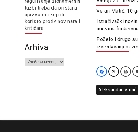
Radojević: Treba 
regulisanje zlonamernih
tužbi treba da pristanu
Veran Matić: 10 g
upravo oni koji ih
koriste protiv novinara i
Istraživački novi
kritičara
imovine funkcion
Počelo i drugo su
Arhiva
izveštavanjem vrš
Arhiva
Aleksandar Vučić
O nama
Impresum
Podrška
Kontakt
Newsletter
Us