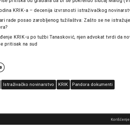
više pritiska od građana da bi se pokrenuo slučaj Malog (
odina KRIK-a – decenija izvrsnosti istraživačkog novinarst
nari rade posao zarobljenog tužilaštva: Zašto se ne istražuj
era?
đenje KRIK-u po tužbi Tanasković, njen advokat tvrdi da no
e pritisak na sud
Istraživačko novinarstvo
KRIK
Pandora dokumenti
lovi korišćenja
Korišćenje