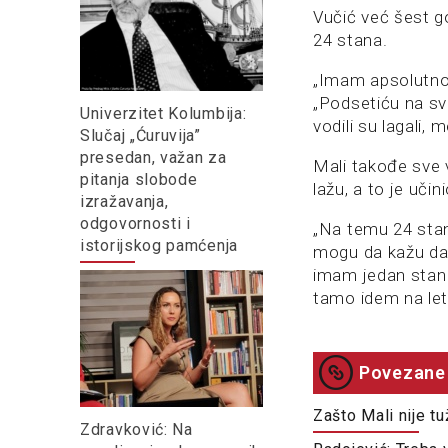
Vučić već šest go
24 stana.
„Imam apsolutno 
„Podsetiću na sve
Univerzitet Kolumbija:
vodili su lagali, m
Slučaj „Ćuruvija”
presedan, važan za
Mali takođe sve 
pitanja slobode
lažu, a to je učin
izražavanja,
odgovornosti i
„Na temu 24 stan
istorijskog pamćenja
mogu da kažu da 
imam jedan stan 
tamo idem na let
Povezane 
Zašto Mali nije tu
Zdravković: Na