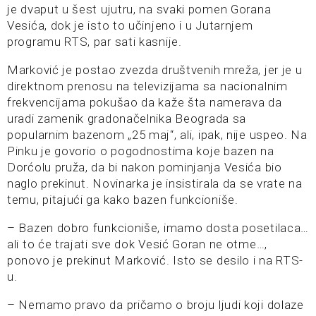
je dvaput u šest ujutru, na svaki pomen Gorana
Vesića, dok je isto to učinjeno i u Jutarnjem
programu RTS, par sati kasnije.
Marković je postao zvezda društvenih mreža, jer je u
direktnom prenosu na televizijama sa nacionalnim
frekvencijama pokušao da kaže šta namerava da
uradi zamenik gradonačelnika Beograda sa
popularnim bazenom „25 maj“, ali, ipak, nije uspeo. Na
Pinku je govorio o pogodnostima koje bazen na
Dorćolu pruža, da bi nakon pominjanja Vesića bio
naglo prekinut. Novinarka je insistirala da se vrate na
temu, pitajući ga kako bazen funkcioniše.
– Bazen dobro funkcioniše, imamo dosta posetilaca…
ali to će trajati sve dok Vesić Goran ne otme…,
ponovo je prekinut Marković. Isto se desilo i na RTS-
u.
– Nemamo pravo da pričamo o broju ljudi koji dolaze