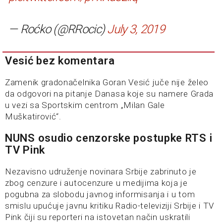
— Roćko (@RRocic)
July 3, 2019
Vesić bez komentara
Zamenik gradonačelnika Goran Vesić juče nije želeo
da odgovori na pitanje Danasa koje su namere Grada
u vezi sa Sportskim centrom „Milan Gale
Muškatirović“.
NUNS osudio cenzorske postupke RTS i
TV Pink
Nezavisno udruženje novinara Srbije zabrinuto je
zbog cenzure i autocenzure u medijima koja je
pogubna za slobodu javnog informisanja i u tom
smislu upućuje javnu kritiku Radio-televiziji Srbije i TV
Pink čiji su reporteri na istovetan način uskratili