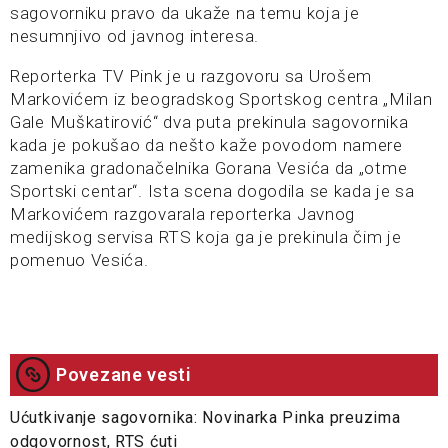
sagovorniku pravo da ukaže na temu koja je
nesumnjivo od javnog interesa.
Reporterka TV Pink je u razgovoru sa Urošem
Markovićem iz beogradskog Sportskog centra „Milan
Gale Muškatirović“ dva puta prekinula sagovornika
kada je pokušao da nešto kaže povodom namere
zamenika gradonačelnika Gorana Vesića da „otme
Sportski centar“. Ista scena dogodila se kada je sa
Markovićem razgovarala reporterka Javnog
medijskog servisa RTS koja ga je prekinula čim je
pomenuo Vesića.
Povezane vesti
Ućutkivanje sagovornika: Novinarka Pinka preuzima
odgovornost, RTS ćuti