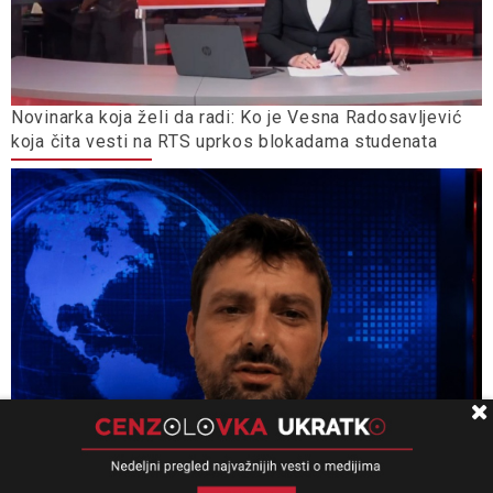
Novinarka koja želi da radi: Ko je Vesna Radosavljević
koja čita vesti na RTS uprkos blokadama studenata