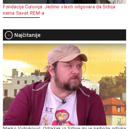
Fondacija Ćuruvija: Jedino vlasti odgovara da Srbija
nema Savet REM-a
Najčitanije
Marko Vidojković: Odlazak iz Srbije mi je najbolja odluka