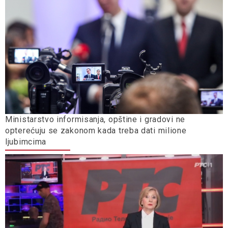
Ministarstvo informisanja, opštine i gradovi ne
opterećuju se zakonom kada treba dati milione
ljubimcima