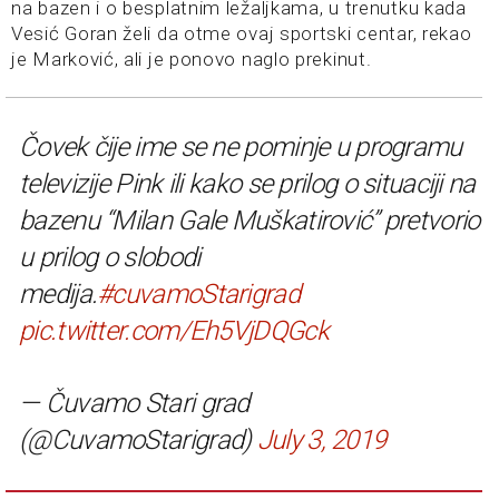
na bazen i o besplatnim ležaljkama, u trenutku kada
Vesić Goran želi da otme ovaj sportski centar, rekao
je Marković, ali je ponovo naglo prekinut.
Čovek čije ime se ne pominje u programu
televizije Pink ili kako se prilog o situaciji na
bazenu “Milan Gale Muškatirović” pretvorio
u prilog o slobodi
medija.
#cuvamoStarigrad
pic.twitter.com/Eh5VjDQGck
— Čuvamo Stari grad
(@CuvamoStarigrad)
July 3, 2019