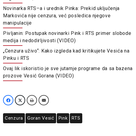
Novinarka RTS–a i urednik Pinka: Prekid uključenja
Markovića nije cenzura, već posledica njegove
manipulacije
Pivljanin: Postupak novinarki Pink i RTS primer slobode
medija i nedodirljivosti (VIDEO)
„Cenzura uživo“: Kako izgleda kad kritikujete Vesića na
Pinku i RTS
Ovaj lik iskoristio je sve jutarnje programe da sa bazena
prozove Vesić Gorana (VIDEO)
Cenzura
Goran Vesić
Pink
RTS