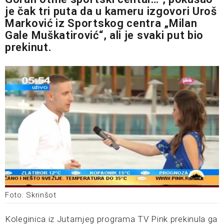
je čak tri puta da u kameru izgovori Uroš
Marković iz Sportskog centra „Milan
Gale Muškatirović“, ali je svaki put bio
prekinut.
Foto: Skrinšot
Koleginica iz Jutarnjeg programa TV Pink prekinula ga