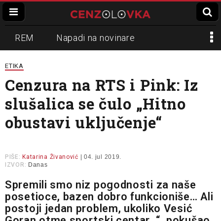
REM
Napadi na novinare
Zvučni top
Crna Gora
N1
ETIKA
Cenzura na RTS i Pink: Iz
Propaganda
Lokalni mediji
slušalica se čulo „Hitno
Informer
Slavko Ćuruvija
obustavi uključenje“
PIŠE:
Katarina Živanović
| 04. jul 2019.
IZVOR:
Danas
Spremili smo niz pogodnosti za naše
posetioce, bazen dobro funkcioniše… Ali
postoji jedan problem, ukoliko Vesić
Goran otme sportski centar…“, pokušao