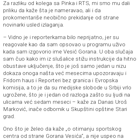
Za razliku od kolega sa Pinka i RTS, mi smo mu dali
priliku da kaže šta je nameravao, ali i da
prokomentariše neobično prekidanje od strane
novinarki usled izlaganja.
– Vidno je i reporterkama bilo neprijatno, jer su
reagovale kao da sam opsovao u programu uživo
kada sam izgovorio ime Vesić Gorana. U oba slučaja
sam čuo kako im iz slušalice stižu instrukcije da hitno
obustave uključenje, što je još samo jedan u nizu
dokaza onoga našta već mesecima upozoravaju i
Fridom haus i Reporteri bez granica i Evropska
komisija, a to je da su medijske slobode u Srbiji vrlo
ugrožene, što je i jedan od razloga zašto su ljudi na
ulicama već sedam meseci – kaže za Danas Uroš
Marković, inače odbornik u Skupštini opštine Stari
grad.
Ono što je želeo da kaže „o otimanju sportskog
centra od strane Gorana Vesića“, a nije uspeo na