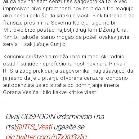
ali da novinar sam cenzuriše sagovornika to je već
impresivan nivo spremnosti novinara da hitro reaguje
ako neko i pokuša da kritikuje vlast. Pink bi trebalo da
franšizu proširi i na Severnu Koreju, sigurno bi
Mitrović brzo postao najbolji drug Kim DŽong Una.
Kim bi, takođe, samo mogao da poželi ovakav javni
servis – zaključuje Gunjić.
Korisnici društvenih mreža i brojni medijski radnici
osudili su juče neprofesionalnost novinara Pinka i
RTS-a zbog prekidanja sagovornika, naglašavajući da
je jasno da je u pitanju otvorena cenzura, odnosno
autocenzura usled straha od pominjanja imena
Gorana Vesića i bilo kakve kritike vlasti.
Ovaj GOSPODIN izdominirao i na
rts!
@RTS_Vesti
ugasite se
pic.twitter.com/p7xXd3zliq