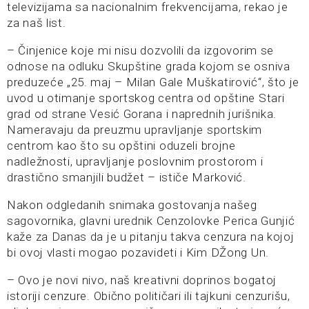
televizijama sa nacionalnim frekvencijama, rekao je
za naš list.
– Činjenice koje mi nisu dozvolili da izgovorim se
odnose na odluku Skupštine grada kojom se osniva
preduzeće „25. maj – Milan Gale Muškatirović“, što je
uvod u otimanje sportskog centra od opštine Stari
grad od strane Vesić Gorana i naprednih jurišnika.
Nameravaju da preuzmu upravljanje sportskim
centrom kao što su opštini oduzeli brojne
nadležnosti, upravljanje poslovnim prostorom i
drastično smanjili budžet – ističe Marković.
Nakon odgledanih snimaka gostovanja našeg
sagovornika, glavni urednik Cenzolovke Perica Gunjić
kaže za Danas da je u pitanju takva cenzura na kojoj
bi ovoj vlasti mogao pozavideti i Kim DŽong Un.
– Ovo je novi nivo, naš kreativni doprinos bogatoj
istoriji cenzure. Obično političari ili tajkuni cenzurišu,