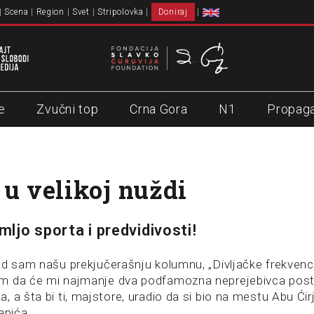
Scena
Region
Svet
Stripolovka
Doniraj
e
Zvučni top
Crna Gora
N1
Propag
 u velikoj nuždi
emljo sporta i predvidivosti!
ad sam našu prekjučerašnju kolumnu, „Divljačke frekvenci
 da će mi najmanje dva podfamozna neprejebivca postav
 a šta bi ti, majstore, uradio da si bio na mestu Abu Ćirj
pića.