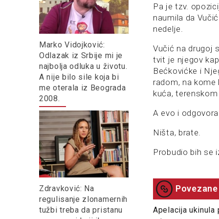
Pa je tzv. opozic
naumila da Vučić
nedelje.
Marko Vidojković:
Vučić na drugoj s
Odlazak iz Srbije mi je
tvit je njegov k
najbolja odluka u životu.
Bećkovićke i Njeg
A nije bilo sile koja bi
radom, na kome b
me oterala iz Beograda
kuća, terenskom 
2008.
A evo i odgovora
Ništa, brate.
Probudio bih se i
Povezane 
Zdravković: Na
regulisanje zlonamernih
tužbi treba da pristanu
Apelacija ukinula 