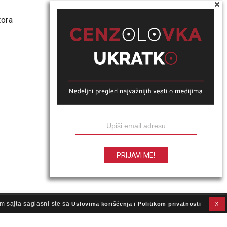
tora
m sajta saglasni ste sa
Uslovima korišćenja i Politikom privatnosti
X