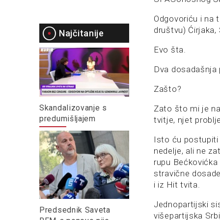
Odgovoriću i na t
društvu) Ćirjaka,
Najčitanije
Evo šta.
Dva dosadašnja p
Zašto?
Skandalizovanje s
Zato što mi je n
predumišljajem
tvitje, njet problj
Isto ću postupiti
nedelje, ali ne z
rupu Bećkovićka –
stravične dosade,
i iz Hit tvita.
Jednopartijski s
Predsednik Saveta
višepartijska Srb