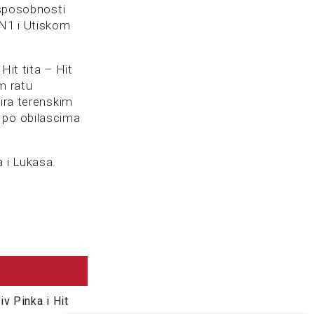
 sposobnosti
 N1 i Utiskom
Hit tita – Hit
m ratu
tira terenskim
 po obilascima
a i Lukasa.
iv Pinka i Hit