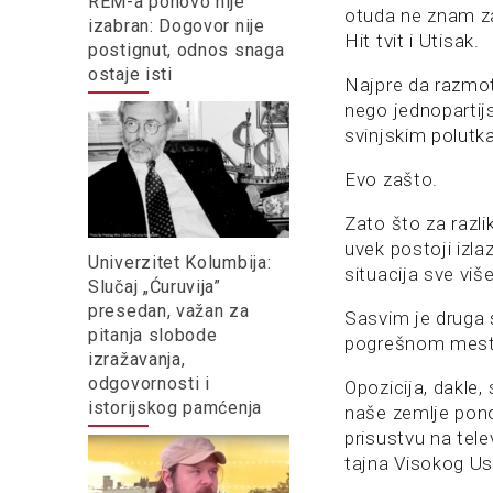
REM-a ponovo nije
otuda ne znam za
izabran: Dogovor nije
Hit tvit i Utisak.
postignut, odnos snaga
ostaje isti
Najpre da razmotr
nego jednopartij
svinjskim polutk
Evo zašto.
Zato što za razl
uvek postoji izlaz
Univerzitet Kolumbija:
situacija sve više
Slučaj „Ćuruvija”
presedan, važan za
Sasvim je druga st
pitanja slobode
pogrešnom mest
izražavanja,
odgovornosti i
Opozicija, dakle,
istorijskog pamćenja
naše zemlje pon
prisustvu na tele
tajna Visokog U