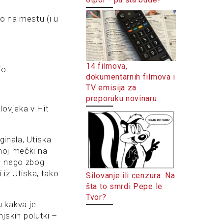
io na mestu (i u
14 filmova,
io.
dokumentarnih filmova i
TV emisija za
preporuku novinaru
lovjeka v Hit
ginala, Utiska
inoj mečki na
 – nego zbog
 iz Utiska, tako
Silovanje ili cenzura: Na
šta to smrdi Pepe le
Tvor?
u kakva je
njskih polutki –