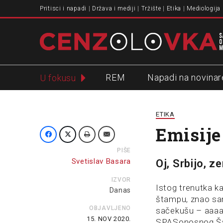
Pritisci i napadi
Država i mediji
Tržište
Etika
Mediologija
REM
Napadi na novinar
U fokusu
Slavko Ćuruvija
ETIKA
Emisije
PIŠE
Svetislav Basara
Oj, Srbijo, z
IZVOR
Istog trenutka k
Danas
štampu, znao sam
OBJAVLJENO
sačekušu – aaaaa,
15. NOV 2020.
SPASonosnog Ša