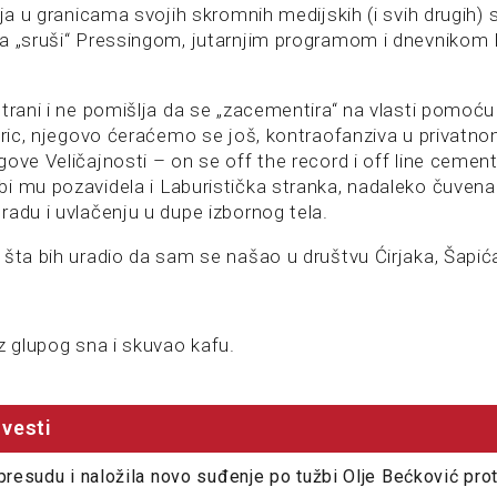
ija u granicama svojih skromnih medijskih (i svih drugih)
a „sruši“ Pressingom, jutarnjim programom i dnevnikom
trani i ne pomišlja da se „zacementira“ na vlasti pomoću 
apric, njegovo ćeraćemo se još, kontraofanziva u privatno
ove Veličajnosti – on se off the record i off line cemen
i mu pozavidela i Laburistička stranka, nadaleko čuvena
radu i uvlačenju u dupe izbornog tela.
 šta bih uradio da sam se našao u društvu Ćirjaka, Šapić
z glupog sna i skuvao kafu.
vesti
presudu i naložila novo suđenje po tužbi Olje Bećković prot