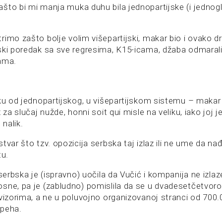
što bi mi manja muka duhu bila jednopartijske (i jednog
imo zašto bolje volim višepartijski, makar bio i ovako dr
ski poredak sa sve regresima, K15-icama, džaba odmarali
ama.
iku od jednopartijskog, u višepartijskom sistemu – makar
 za slučaj nužde, honni soit qui misle na veliku, iako joj j
 nalik.
var što tzv. opozicija serbska taj izlaz ili ne ume da nađe
u.
 serbska je (ispravno) uočila da Vučić i kompanija ne izlaze
osne, pa je (zabludno) pomislila da se u dvadesetčetvo
vizorima, a ne u poluvojno organizovanoj stranci od 700.00
speha.