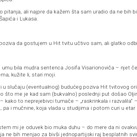
o pitanja, ali najpre da kažem šta sam uradio da ne bih b
 Šapića i Lukasa.
oziva da gostujem u Hit tvitu učtivo sam, ali glatko odb
a umu bila mudra sentenca Josifa Visarionoviča – njet če
ema, kužite li, stari moji.
 i u slučaju (eventualnog) budućeg poziva Hit tvitovog ori
ato što me je kad sam (bukvalno) poslednji put došao Olj
 kako to neprejebivci tumače – „raskrinkala i razvalila“
 pa i mučnine, koja vlada u studijima i potom curi u etar i
istem mi je oduvek bio muka duhu – do mere da ni ovakv
ija ne bih menjao za bivši jednopartijski raj besplatnih svi