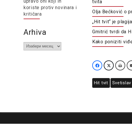
upravo oni koji ih
tvita
koriste protiv novinara i
Olja Bećković o p
kritičara
„Hit tvit“ je plag
Arhiva
Gmitrić tvrdi da H
Kako poniziti viđ
Arhiva
Hit tvit
Svetislav
O nama
Impresum
Podrška
Kontakt
Newsletter
Us