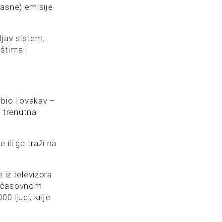
lasne) emisije
ljav sistem,
štima i
 bio i ovakav –
e trenutna
 ili ga traži na
 iz televizora
ročasovnom
0 ljudi, krije