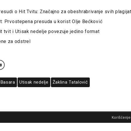
resudi o Hit Tvitu: Značajno za obeshrabrivanje svih plagija
ijat: Prvostepena presuda u korist Olje Bećković
it tvit i Utisak nedelje povezuje jedino format
ene za odstrel
 Basara
Utisak nedelje
Žaklina Tatalović
lovi korišćenja
Korišćenje