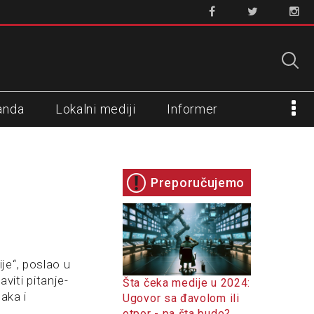
anda
Lokalni mediji
Informer
Preporučujemo
je“, poslao u
iti pitanje-
Šta čeka medije u 2024:
aka i
Ugovor sa đavolom ili
otpor - pa šta bude?