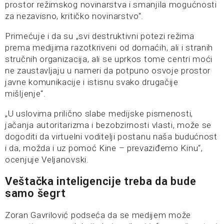
prostor režimskog novinarstva i smanjila mogućnosti
za nezavisno, kritičko novinarstvo“.
Primećuje i da su „svi destruktivni potezi režima
prema medijima razotkriveni od domaćih, ali i stranih
stručnih organizacija, ali se uprkos tome centri moći
ne zaustavljaju u nameri da potpuno osvoje prostor
javne komunikacije i istisnu svako drugačije
mišljenje“.
„U uslovima prilično slabe medijske pismenosti,
jačanja autoritarizma i bezobzirnosti vlasti, može se
dogoditi da virtuelni voditelji postanu naša budućnost
i da, možda i uz pomoć Kine – prevaziđemo Kinu“,
ocenjuje Veljanovski.
Veštačka inteligencije treba da bude
samo šegrt
Zoran Gavrilović podseća da se medijem može