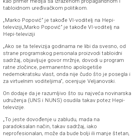
kao primer medija sa izraženom propagandnom i
tabloidnom uređivačkom politikom.
„Marko Popović“ je takođe VI-voditelj na Hepi-
televiziji„Marko Popović“ je takođe VI-voditelj na
Hepi-televiziji
„Ako se ta televizija godinama ne libi da svesno, od
strane programskog personala proizvodi tabloidni
sadržaj, objavljuje govor mržnje, dovodi u program
ratne zločince, permanentno apologetiše
nedemokratsku vlast, onda nije čudo što je posegla i
za virtuelnim voditeljima“, ocenjuje Veljanovski.
On dodaje da je razumljivo što su najveća novinarska
udruženja (UNS i NUNS) osudila takav potez Hepi-
televizije.
„To jeste dovođenje u zabludu, mada na
paradoksalan način, takav sadržaj, iako
neprofesionalan, može da bude bolji ili manje štetan,