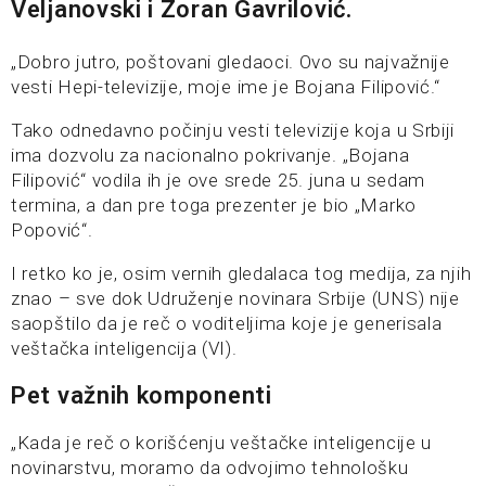
Veljanovski i Zoran Gavrilović.
„Dobro jutro, poštovani gledaoci. Ovo su najvažnije
vesti Hepi-televizije, moje ime je Bojana Filipović.“
Tako odnedavno počinju vesti televizije koja u Srbiji
ima dozvolu za nacionalno pokrivanje. „Bojana
Filipović“ vodila ih je ove srede 25. juna u sedam
termina, a dan pre toga prezenter je bio „Marko
Popović“.
I retko ko je, osim vernih gledalaca tog medija, za njih
znao – sve dok Udruženje novinara Srbije (UNS) nije
saopštilo da je reč o voditeljima koje je generisala
veštačka inteligencija (VI).
Pet važnih komponenti
„Kada je reč o korišćenju veštačke inteligencije u
novinarstvu, moramo da odvojimo tehnološku