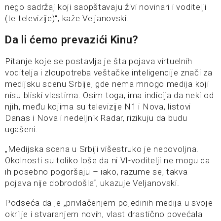
nego sadržaj koji saopštavaju živi novinari i voditelji
(te televizije)“, kaže Veljanovski.
Da li ćemo prevazići Kinu?
Pitanje koje se postavlja je šta pojava virtuelnih
voditelja i zloupotreba veštačke inteligencije znači za
medijsku scenu Srbije, gde nema mnogo medija koji
nisu bliski vlastima. Osim toga, ima indicija da neki od
njih, među kojima su televizije N1 i Nova, listovi
Danas i Nova i nedeljnik Radar, rizikuju da budu
ugašeni.
„Medijska scena u Srbiji višestruko je nepovoljna.
Okolnosti su toliko loše da ni VI-voditelji ne mogu da
ih posebno pogoršaju – iako, razume se, takva
pojava nije dobrodošla“, ukazuje Veljanovski.
Podseća da je „privlačenjem pojedinih medija u svoje
okrilje i stvaranjem novih, vlast drastično povećala