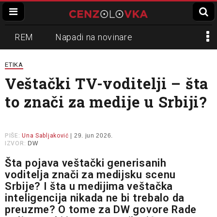
REM
Napadi na novinare
Zvučni top
Crna Gora
N1
ETIKA
Veštački TV-voditelji – šta
Propaganda
Lokalni mediji
to znači za medije u Srbiji?
Informer
Slavko Ćuruvija
PIŠE:
Una Sabljaković
| 29. jun 2026.
IZVOR:
DW
Šta pojava veštački generisanih
voditelja znači za medijsku scenu
Srbije? I šta u medijima veštačka
inteligencija nikada ne bi trebalo da
preuzme? O tome za DW govore Rade