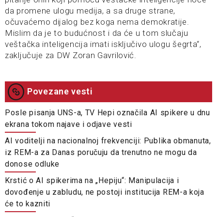
da promene ulogu medija, a sa druge strane,
očuvaćemo dijalog bez koga nema demokratije.
Mislim da je to budućnost i da će u tom slučaju
veštačka inteligencija imati isključivo ulogu šegrta“,
zaključuje za DW Zoran Gavrilović.
Povezane vesti
Posle pisanja UNS-a, TV Hepi označila AI spikere u dnu
ekrana tokom najave i odjave vesti
AI voditelji na nacionalnoj frekvenciji: Publika obmanuta,
iz REM-a za Danas poručuju da trenutno ne mogu da
donose odluke
Krstić o AI spikerima na „Hepiju“: Manipulacija i
dovođenje u zabludu, ne postoji institucija REM-a koja
će to kazniti