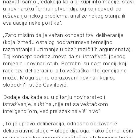
nazvati samo „redakcija koja prikupi informacije, stavi
u novinarsku formu i otvori dijalog koji dovodi do
rešavanja nekog problema, analize nekog stanja ili
evaluacije neke politike“.
„Zato mislim da je važan koncept tzv. deliberacije
(koja između ostalog podrazumeva temeljno
razmatranje i uzimanje u obzir različitih argumenata).
Taj koncept podrazumeva da su istraživači javnog
mnjenja i novinari stub. Potrebni su nam mediji koji
rade tzv. deliberaciju, a to veštačka inteligencija ne
može. Mogu samo obrazovani novinari koji su
slobodni“, ističe Gavrilović.
Dodaje da, kada su u pitanju novinarstvo i
istraživanje, suština „nije rat sa veštačkom
inteligencijom, već prelazak na viši nivo“.
„To je upravo deliberacija, odnosno održavanje
deliberativne uloge – uloge dijaloga. Tako ćemo rešiti
pitanje onih koji pomoću veštačke inteligencije hoće