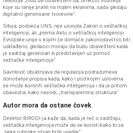
televizije „nisu bili obavešteni da, umesto voditelja
koje su ranije pratili na malim ekranima, sada gledaju
digitalno generisane tvorevine“.
Srbija, podseća UNS, nije usvojila Zakon o veštačkoj
inteligenciji, ali „prema Aktu o veštačkoj inteligenciji
Evropske unije s kojim će domaće zakonodavstvo biti
usklađeno, gledaoci moraju da budu obavešteni kada
je sadržaj generisan ili predstavljen uz pomoć
veštačke inteligencije“.
Gavrilović objašnjava da regulacija podrazumeva
donošenje propisa kada, kako i pod kojim uslovima
se može koristiti veštačka inteligencija i da je pritom
obavezna, kako navodi, „transparentna struktura“.
Autor mora da ostane čovek
Direktor BIRODI-ja kaže da, kada je reč o sadržaju,
veštačka inteligencija može da se koristi kako bi se
„neke rutinske stvari brže uradile“.