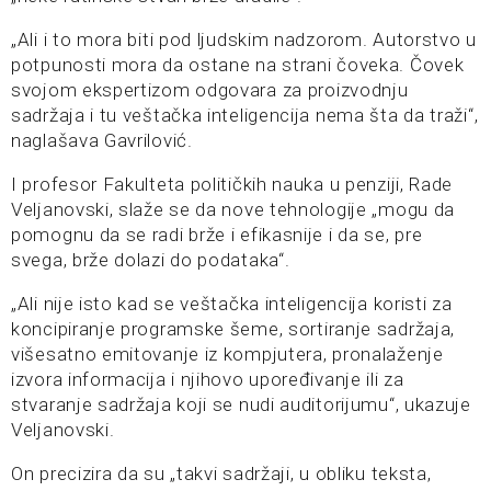
„Ali i to mora biti pod ljudskim nadzorom. Autorstvo u
potpunosti mora da ostane na strani čoveka. Čovek
svojom ekspertizom odgovara za proizvodnju
sadržaja i tu veštačka inteligencija nema šta da traži“,
naglašava Gavrilović.
I profesor Fakulteta političkih nauka u penziji, Rade
Veljanovski, slaže se da nove tehnologije „mogu da
pomognu da se radi brže i efikasnije i da se, pre
svega, brže dolazi do podataka“.
„Ali nije isto kad se veštačka inteligencija koristi za
koncipiranje programske šeme, sortiranje sadržaja,
višesatno emitovanje iz kompjutera, pronalaženje
izvora informacija i njihovo upoređivanje ili za
stvaranje sadržaja koji se nudi auditorijumu“, ukazuje
Veljanovski.
On precizira da su „takvi sadržaji, u obliku teksta,