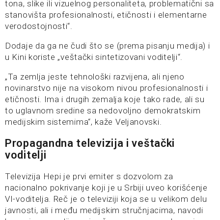
tona, slike ili vizuelnog personaliteta, problematični sa
stanovišta profesionalnosti, etičnosti i elementarne
verodostojnosti“.
Dodaje da ga ne čudi što se (prema pisanju medija) i
u Kini koriste „veštački sintetizovani voditelji“.
„Ta zemlja jeste tehnološki razvijena, ali njeno
novinarstvo nije na visokom nivou profesionalnosti i
etičnosti. Ima i drugih zemalja koje tako rade, ali su
to uglavnom sredine sa nedovoljno demokratskim
medijskim sistemima“, kaže Veljanovski.
Propagandna televizija i veštački
voditelji
Televizija Hepi je prvi emiter s dozvolom za
nacionalno pokrivanje koji je u Srbiji uveo korišćenje
VI-voditelja. Reč je o televiziji koja se u velikom delu
javnosti, ali i među medijskim stručnjacima, navodi