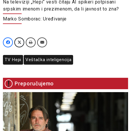
Na televiziji „Hepi“ vesti čitaju AI spikeri potpisani
srpskim imenom i prezimenom, da li javnost to zna?
Marko Somborac: Uređivanje
TV Hepi
Veštačka inteligencija
Preporučujemo