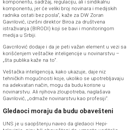
komponentu, sadržaj, regulaciju, ali i sindikalnu
komponentu, jer će veliki broj novinara i medijskih
radnika ostati bez posla“, kaže za DW Zoran
Gavrilović, izvršni direktor Biroa za društvena
istraživanja (BIRODI) koji se bavi i monitoringom
medija u Srbiji.
Gavcrilović dodaje i da je peti važan element u vezi sa
korišćenjem veštačke inteligencije u novinarstvu –
„šta publika kaže na to“.
Veštačka inteligencija, kako ukazuje, daje niz
tehničkih mogućnosti koje, ukoliko se upotrebljavaju
na adekvatan način, mogu da budu korisne u
novinarstvu. Ali njihova zloupotreba, naglašava
Gavrilović, „odmaže novinarstvu kao profesiji“.
Gledaoci moraju da budu obavešteni
UNS je u saopštenju naveo da gledaoci Hepi-