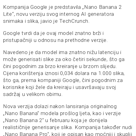
Kompanija Google je predstavila „Nano Banana 2
Lite“, novu verziju svog internog AI generatora
snimaka i slika, javio je TechCrunch.
Google tvrdi da je ovaj model znatno brži i
pristupačniji u odnosu na prethodne verzije.
Navedeno je da model ima znatno nižu latenciju i
može generisati slike za oko četiri sekunde, što ga
čini pogodnim za brzo kreiranje u brzom slijedu.
Cijena korištenja iznosi 0,034 dolara na 1.000 slika,
što ga, prema kompaniji Google, čini pogodnim za
korisnike koji žele da kreiraju i usavršavaju svoj
sadržaj u velikom obimu.
Nova verzija dolazi nakon lansiranja originalnog
„Nano Banana“ modela prošlog ljeta, kao i verzije
„Nano Banana 2“ u februaru koja je donijela
realističnije generisanje slika. Kompanija također nudi
„Nano Banana Pro“, koji je opisan kao moćniji i skuplji