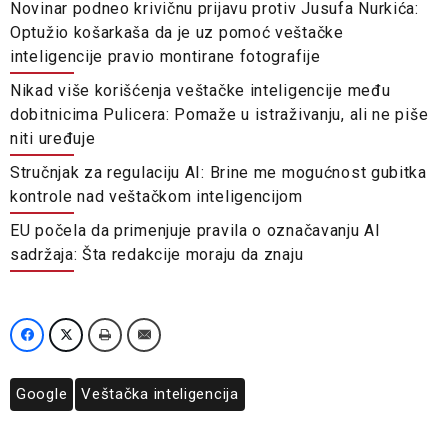
Novinar podneo krivičnu prijavu protiv Jusufa Nurkića:
Optužio košarkaša da je uz pomoć veštačke
inteligencije pravio montirane fotografije
Nikad više korišćenja veštačke inteligencije među
dobitnicima Pulicera: Pomaže u istraživanju, ali ne piše
niti uređuje
Stručnjak za regulaciju AI: Brine me mogućnost gubitka
kontrole nad veštačkom inteligencijom
EU počela da primenjuje pravila o označavanju AI
sadržaja: Šta redakcije moraju da znaju
Google
Veštačka inteligencija