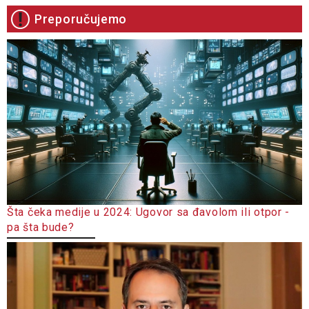
Preporučujemo
Šta čeka medije u 2024: Ugovor sa đavolom ili otpor -
pa šta bude?