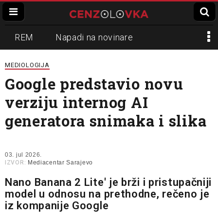
REM
Napadi na novinare
Zvučni top
Crna Gora
N1
MEDIOLOGIJA
Google predstavio novu
Propaganda
Lokalni mediji
verziju internog AI
Informer
Slavko Ćuruvija
generatora snimaka i slika
03. jul 2026.
IZVOR:
Mediacentar Sarajevo
Nano Banana 2 Lite' je brži i pristupačniji
model u odnosu na prethodne, rečeno je
iz kompanije Google