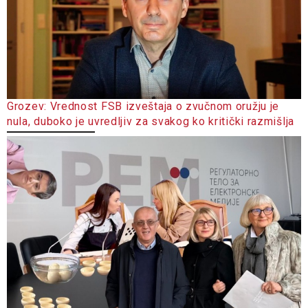
Grozev: Vrednost FSB izveštaja o zvučnom oružju je
nula, duboko je uvredljiv za svakog ko kritički razmišlja