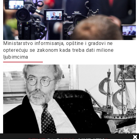
Ministarstvo informisanja, opštine i gradovi ne
opterećuju se zakonom kada treba dati milione
ljubimcima