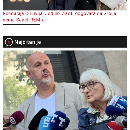
Fondacija Ćuruvija: Jedino vlasti odgovara da Srbija
nema Savet REM-a
Najčitanije