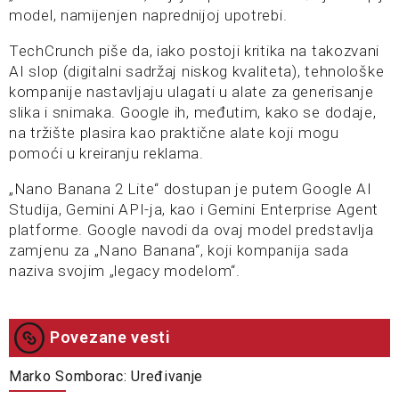
model, namijenjen naprednijoj upotrebi.
TechCrunch piše da, iako postoji kritika na takozvani
AI slop (digitalni sadržaj niskog kvaliteta), tehnološke
kompanije nastavljaju ulagati u alate za generisanje
slika i snimaka. Google ih, međutim, kako se dodaje,
na tržište plasira kao praktične alate koji mogu
pomoći u kreiranju reklama.
„Nano Banana 2 Lite“ dostupan je putem Google AI
Studija, Gemini API-ja, kao i Gemini Enterprise Agent
platforme. Google navodi da ovaj model predstavlja
zamjenu za „Nano Banana“, koji kompanija sada
naziva svojim „legacy modelom“.
Povezane vesti
Marko Somborac: Uređivanje